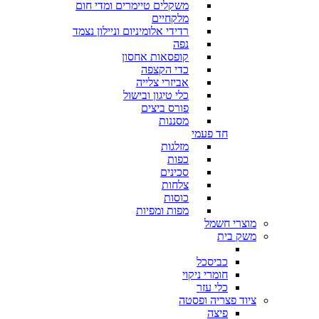
משקלים טיימרים ומדי חום
מלקחיים
רדידי אלומיניום וניילון נצמד
נפה
קופסאות אחסון
כדי הקצפה
אביזרי צלייה
כלי טיגון ובישול
פורס ביצים
מסננות
חד פעמי
מזלגות
כפות
סכינים
צלחות
כוסות
מפות ומפיות
מוצרי חשמל
משק בית
כביסכל
חומרי ניקוי
כלי עזר
ציוד פצריה ופסטה
פיצה