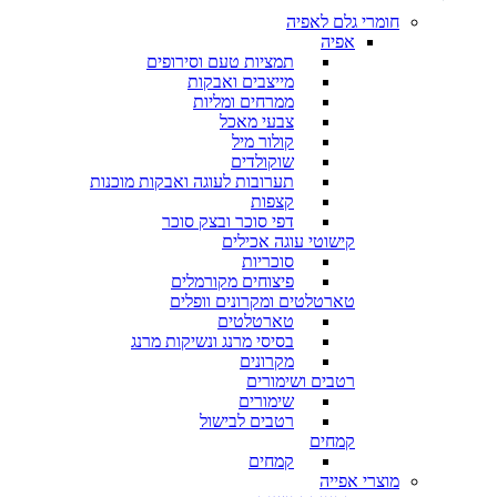
חומרי גלם לאפיה
אפיה
תמציות טעם וסירופים
מייצבים ואבקות
ממרחים ומליות
צבעי מאכל
קולור מיל
שוקולדים
תערובות לעוגה ואבקות מוכנות
קצפות
דפי סוכר ובצק סוכר
קישוטי עוגה אכילים
סוכריות
פיצוחים מקורמלים
טארטלטים ומקרונים וופלים
טארטלטים
בסיסי מרנג ונשיקות מרנג
מקרונים
רטבים ושימורים
שימורים
רטבים לבישול
קמחים
קמחים
מוצרי אפייה