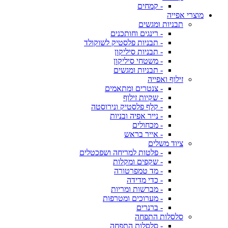
- קמחים
מוצרי אפייה
תבניות ומגשים
- רינגים וחותכנים
- תבניות פלסטיק לשוקולד
- תבניות סיליקון
- משטחי סיליקון
- תבניות ומגשים
זילוף ואפייה
- צנטרים ומתאמים
- שקיות זילוף
- קלף פלסטיק ונירוסטה
- נייר אפיה ובניות
- מכחולים
- אייר בראש
ציוד משלים
- פלטות למריחה ושפכטלים
- שקפים ומקלות
- מד טמפרטורה
- כדי מדידה
- מברשות ומריות
- מערוכים ומטרפות
- ברנרים
סלסלות התפחה
- סלסלות התפחה