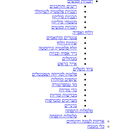
תבניות ומגשים
רינגים וחותכנים
תבניות פלסטיק לשוקולד
תבניות סיליקון
משטחי סיליקון
תבניות ומגשים
זילוף ואפייה
צנטרים ומתאמים
שקיות זילוף
קלף פלסטיק ונירוסטה
נייר אפיה ובניות
מכחולים
אייר בראש
ציוד משלים
פלטות למריחה ושפכטלים
שקפים ומקלות
מד טמפרטורה
כדי מדידה
מברשות ומריות
מערוכים ומטרפות
ברנרים
סלסלות התפחה
סלסלות התפחה
אריזות לעוגה וקינוחים
כלי מטבח