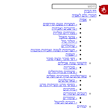
דף הבית
חומרי גלם לאפיה
אפיה
- תמציות טעם וסירופים
- מייצבים ואבקות
- ממרחים ומליות
- צבעי מאכל
- קולור מיל
- שוקולדים
- תערובות לעוגה ואבקות מוכנות
- קצפות
- דפי סוכר ובצק סוכר
קישוטי עוגה אכילים
- סוכריות
- פיצוחים מקורמלים
טארטלטים ומקרונים וופלים
- טארטלטים
- בסיסי מרנג ונשיקות מרנג
- מקרונים
רטבים ושימורים
- שימורים
- רטבים לבישול
קמחים