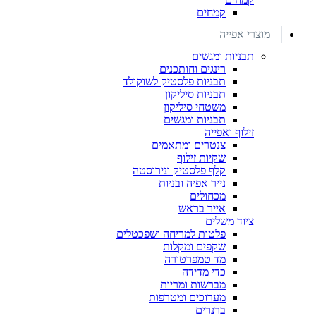
קמחים
מוצרי אפייה
תבניות ומגשים
רינגים וחותכנים
תבניות פלסטיק לשוקולד
תבניות סיליקון
משטחי סיליקון
תבניות ומגשים
זילוף ואפייה
צנטרים ומתאמים
שקיות זילוף
קלף פלסטיק ונירוסטה
נייר אפיה ובניות
מכחולים
אייר בראש
ציוד משלים
פלטות למריחה ושפכטלים
שקפים ומקלות
מד טמפרטורה
כדי מדידה
מברשות ומריות
מערוכים ומטרפות
ברנרים