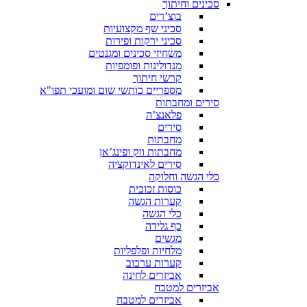
סכינים וחיתוך
בוצ’רים
סכיני שף מקצועיות
סכיני ירקות ופירות
משחיזי סכינים ומגנטים
מנדולינות ופומפיות
קרשי חיתוך
מספריים כותשי שום ומועכי תפו"א
סירים ומחבתות
פלאנצ’ה
סירים
מחבתות
מחבתות ווק ופינג’אן
סירים לאינדוקציה
כלי הגשה וחלוקה
כוסות זכוכית
קערות הגשה
כלי הגשה
כף גלידה
מגשים
מלחיות ופלפליות
קערות ערבוב
אביזרים לחינה
אביזרים למטבח
אביזרים למטבח