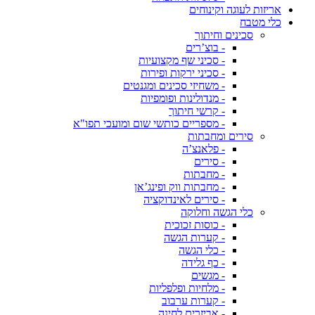
אריזות לעוגה וקינוחים
כלי מטבח
סכינים וחיתוך
- בוצ’רים
- סכיני שף מקצועיות
- סכיני ירקות ופירות
- משחיזי סכינים ומגנטים
- מנדולינות ופומפיות
- קרשי חיתוך
- מספריים כותשי שום ומועכי תפו"א
סירים ומחבתות
- פלאנצ’ה
- סירים
- מחבתות
- מחבתות ווק ופינג’אן
- סירים לאינדוקציה
כלי הגשה וחלוקה
- כוסות זכוכית
- קערות הגשה
- כלי הגשה
- כף גלידה
- מגשים
- מלחיות ופלפליות
- קערות ערבוב
- אביזרים לחינה