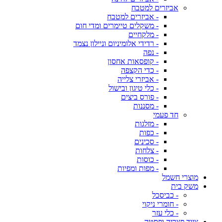
אביזרים למטבח
- אביזרים למטבח
- משקלים טיימרים ומדי חום
- מלקחיים
- רדידי אלומיניום וניילון נצמד
- נפה
- קופסאות אחסון
- כדי הקצפה
- אביזרי צלייה
- כלי טיגון ובישול
- פורס ביצים
- מסננות
חד פעמי
- מזלגות
- כפות
- סכינים
- צלחות
- כוסות
- מפות ומפיות
מוצרי חשמל
משק בית
- כביסכל
- חומרי ניקוי
- כלי עזר
ציוד פצריה ופסטה