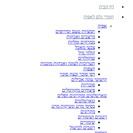
דף הבית
חומרי גלם לאפיה
אפיה
תמציות טעם וסירופים
מייצבים ואבקות
ממרחים ומליות
צבעי מאכל
קולור מיל
שוקולדים
תערובות לעוגה ואבקות מוכנות
קצפות
דפי סוכר ובצק סוכר
קישוטי עוגה אכילים
סוכריות
פיצוחים מקורמלים
טארטלטים ומקרונים וופלים
טארטלטים
בסיסי מרנג ונשיקות מרנג
מקרונים
רטבים ושימורים
שימורים
רטבים לבישול
קמחים