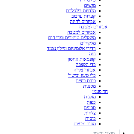
מגשים
מלחיות ופלפליות
קערות ערבוב
אביזרים לחינה
אביזרים למטבח
אביזרים למטבח
משקלים טיימרים ומדי חום
מלקחיים
רדידי אלומיניום וניילון נצמד
נפה
קופסאות אחסון
כדי הקצפה
אביזרי צלייה
כלי טיגון ובישול
פורס ביצים
מסננות
חד פעמי
מזלגות
כפות
סכינים
צלחות
כוסות
מפות ומפיות
מוצרי חשמל