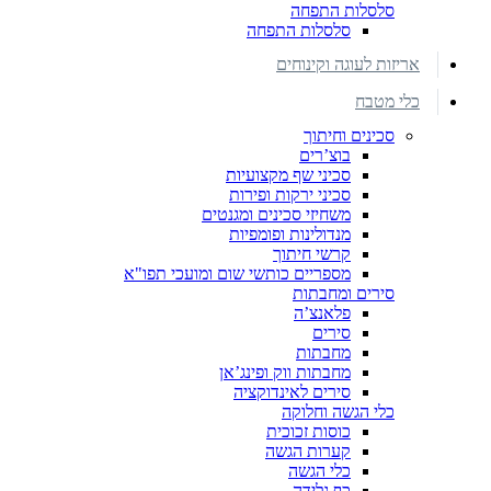
סלסלות התפחה
סלסלות התפחה
אריזות לעוגה וקינוחים
כלי מטבח
סכינים וחיתוך
בוצ’רים
סכיני שף מקצועיות
סכיני ירקות ופירות
משחיזי סכינים ומגנטים
מנדולינות ופומפיות
קרשי חיתוך
מספריים כותשי שום ומועכי תפו"א
סירים ומחבתות
פלאנצ’ה
סירים
מחבתות
מחבתות ווק ופינג’אן
סירים לאינדוקציה
כלי הגשה וחלוקה
כוסות זכוכית
קערות הגשה
כלי הגשה
כף גלידה