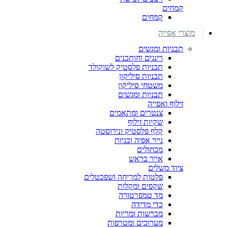
קמחים
קמחים
מוצרי אפייה
תבניות ומגשים
רינגים וחותכנים
תבניות פלסטיק לשוקולד
תבניות סיליקון
משטחי סיליקון
תבניות ומגשים
זילוף ואפייה
צנטרים ומתאמים
שקיות זילוף
קלף פלסטיק ונירוסטה
נייר אפיה ובניות
מכחולים
אייר בראש
ציוד משלים
פלטות למריחה ושפכטלים
שקפים ומקלות
מד טמפרטורה
כדי מדידה
מברשות ומריות
מערוכים ומטרפות