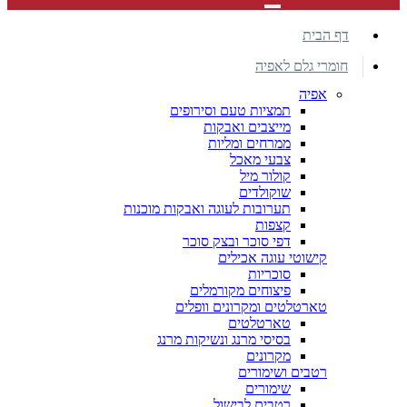
דף הבית
חומרי גלם לאפיה
אפיה
תמציות טעם וסירופים
מייצבים ואבקות
ממרחים ומליות
צבעי מאכל
קולור מיל
שוקולדים
תערובות לעוגה ואבקות מוכנות
קצפות
דפי סוכר ובצק סוכר
קישוטי עוגה אכילים
סוכריות
פיצוחים מקורמלים
טארטלטים ומקרונים וופלים
טארטלטים
בסיסי מרנג ונשיקות מרנג
מקרונים
רטבים ושימורים
שימורים
רטבים לבישול