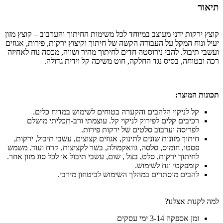
תיאור
קוצץ ירקות ידני מעוצב במיוחד לכל משימות החיתוך והערבוב – קוצץ מזון
יעיל ונוח המקל על העבודה הקשה של חיתוך וקיצוץ ירקות, פירות, אגוזים
ועשבי תיבול. להבי נירוסטה חדים לחיתוך מהיר ושווה, מכסה נוח לאחיזה
רכה ובטוחה, בסיס נגד החלקה, חוט משיכה קל וידית גדולה.
תכונות המוצר:
קל לניקוי הלהבים והקערה בטוחים לשימוש במדיח כלים.
רכיבים קלים לפירוק לניקוי קל. עוצמתי ורב-תכליתי מושלם
לפריסה וערבוב סלטים של ירקות פירות.
חיתוך מזונות שונים לתינוק, אגוזים קצוצים, עשבי תיבול, ירקות,
פסטו, חומוס, סלסה, גוואקמולה, בשר לקציצות, קרח ועוד. משמש
לחיתוך ירקות, סלט, בצל , שום, עשבי תיבול או לכל סוג מזון אחר.
קומפקטי ונח לשימוש.
להבים מוסתרים במהלך השימוש לביטחון מירבי.
למה לקנות אצלנו?
זמן אספקה 3-14 ימי עסקים