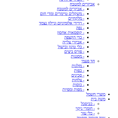
אביזרים למטבח
- אביזרים למטבח
- משקלים טיימרים ומדי חום
- מלקחיים
- רדידי אלומיניום וניילון נצמד
- נפה
- קופסאות אחסון
- כדי הקצפה
- אביזרי צלייה
- כלי טיגון ובישול
- פורס ביצים
- מסננות
חד פעמי
- מזלגות
- כפות
- סכינים
- צלחות
- כוסות
- מפות ומפיות
מוצרי חשמל
משק בית
- כביסכל
- חומרי ניקוי
- כלי עזר
ציוד פצריה ופסטה