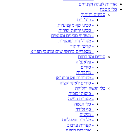
אריזות לעוגה וקינוחים
כלי מטבח
סכינים וחיתוך
- בוצ’רים
- סכיני שף מקצועיות
- סכיני ירקות ופירות
- משחיזי סכינים ומגנטים
- מנדולינות ופומפיות
- קרשי חיתוך
- מספריים כותשי שום ומועכי תפו"א
סירים ומחבתות
- פלאנצ’ה
- סירים
- מחבתות
- מחבתות ווק ופינג’אן
- סירים לאינדוקציה
כלי הגשה וחלוקה
- כוסות זכוכית
- קערות הגשה
- כלי הגשה
- כף גלידה
- מגשים
- מלחיות ופלפליות
- קערות ערבוב
- אביזרים לחינה