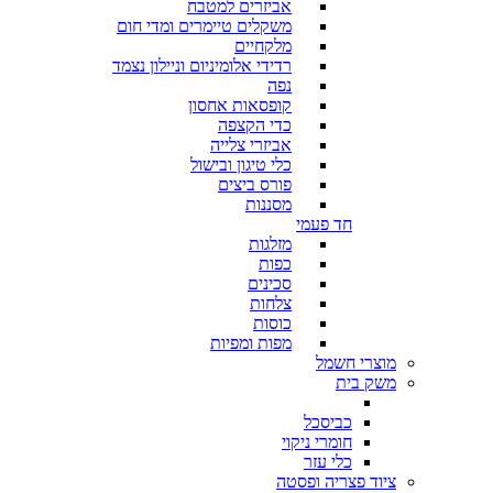
אביזרים למטבח
משקלים טיימרים ומדי חום
מלקחיים
רדידי אלומיניום וניילון נצמד
נפה
קופסאות אחסון
כדי הקצפה
אביזרי צלייה
כלי טיגון ובישול
פורס ביצים
מסננות
חד פעמי
מזלגות
כפות
סכינים
צלחות
כוסות
מפות ומפיות
מוצרי חשמל
משק בית
כביסכל
חומרי ניקוי
כלי עזר
ציוד פצריה ופסטה