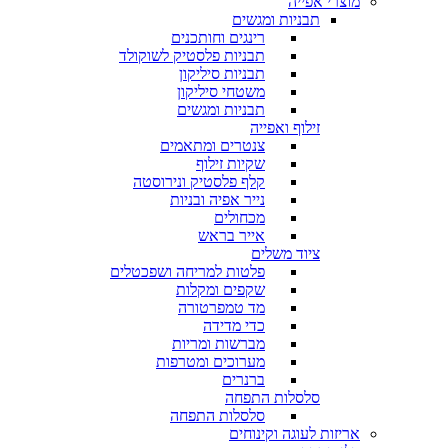
מוצרי אפייה
תבניות ומגשים
רינגים וחותכנים
תבניות פלסטיק לשוקולד
תבניות סיליקון
משטחי סיליקון
תבניות ומגשים
זילוף ואפייה
צנטרים ומתאמים
שקיות זילוף
קלף פלסטיק ונירוסטה
נייר אפיה ובניות
מכחולים
אייר בראש
ציוד משלים
פלטות למריחה ושפכטלים
שקפים ומקלות
מד טמפרטורה
כדי מדידה
מברשות ומריות
מערוכים ומטרפות
ברנרים
סלסלות התפחה
סלסלות התפחה
אריזות לעוגה וקינוחים