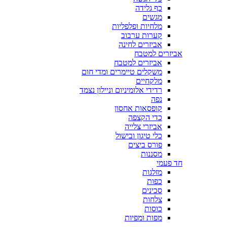
כף גלידה
מגשים
מלחיות ופלפליות
קערות ערבוב
אביזרים לחינה
אביזרים למטבח
אביזרים למטבח
משקלים טיימרים ומדי חום
מלקחיים
רדידי אלומיניום וניילון נצמד
נפה
קופסאות אחסון
כדי הקצפה
אביזרי צלייה
כלי טיגון ובישול
פורס ביצים
מסננות
חד פעמי
מזלגות
כפות
סכינים
צלחות
כוסות
מפות ומפיות