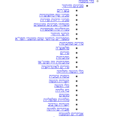
כלי מטבח
סכינים וחיתוך
בוצ’רים
סכיני שף מקצועיות
סכיני ירקות ופירות
משחיזי סכינים ומגנטים
מנדולינות ופומפיות
קרשי חיתוך
מספריים כותשי שום ומועכי תפו"א
סירים ומחבתות
פלאנצ’ה
סירים
מחבתות
מחבתות ווק ופינג’אן
סירים לאינדוקציה
כלי הגשה וחלוקה
כוסות זכוכית
קערות הגשה
כלי הגשה
כף גלידה
מגשים
מלחיות ופלפליות
קערות ערבוב
אביזרים לחינה
אביזרים למטבח