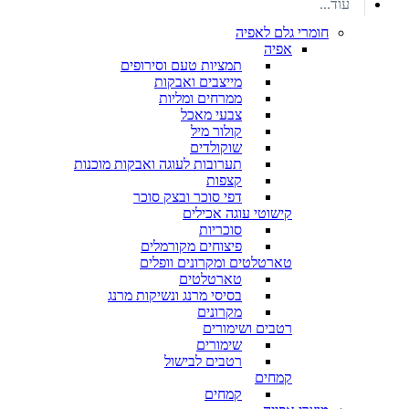
עוד...
חומרי גלם לאפיה
אפיה
תמציות טעם וסירופים
מייצבים ואבקות
ממרחים ומליות
צבעי מאכל
קולור מיל
שוקולדים
תערובות לעוגה ואבקות מוכנות
קצפות
דפי סוכר ובצק סוכר
קישוטי עוגה אכילים
סוכריות
פיצוחים מקורמלים
טארטלטים ומקרונים וופלים
טארטלטים
בסיסי מרנג ונשיקות מרנג
מקרונים
רטבים ושימורים
שימורים
רטבים לבישול
קמחים
קמחים