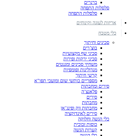
ברנרים
סלסלות התפחה
סלסלות התפחה
אריזות לעוגה וקינוחים
כלי מטבח
סכינים וחיתוך
בוצ’רים
סכיני שף מקצועיות
סכיני ירקות ופירות
משחיזי סכינים ומגנטים
מנדולינות ופומפיות
קרשי חיתוך
מספריים כותשי שום ומועכי תפו"א
סירים ומחבתות
פלאנצ’ה
סירים
מחבתות
מחבתות ווק ופינג’אן
סירים לאינדוקציה
כלי הגשה וחלוקה
כוסות זכוכית
קערות הגשה
כלי הגשה