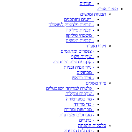
- קמחים
מוצרי אפייה
תבניות ומגשים
- רינגים וחותכנים
- תבניות פלסטיק לשוקולד
- תבניות סיליקון
- משטחי סיליקון
- תבניות ומגשים
זילוף ואפייה
- צנטרים ומתאמים
- שקיות זילוף
- קלף פלסטיק ונירוסטה
- נייר אפיה ובניות
- מכחולים
- אייר בראש
ציוד משלים
- פלטות למריחה ושפכטלים
- שקפים ומקלות
- מד טמפרטורה
- כדי מדידה
- מברשות ומריות
- מערוכים ומטרפות
- ברנרים
סלסלות התפחה
- סלסלות התפחה