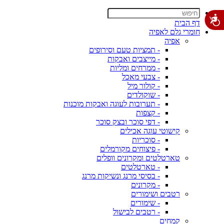
דף הבית
חומרי גלם לאפיה
אפיה
- תמציות טעם וסירופים
- מייצבים ואבקות
- ממרחים ומליות
- צבעי מאכל
- קולור מיל
- שוקולדים
- תערובות לעוגה ואבקות מוכנות
- קצפות
- דפי סוכר ובצק סוכר
קישוטי עוגה אכילים
- סוכריות
- פיצוחים מקורמלים
טארטלטים ומקרונים וופלים
- טארטלטים
- בסיסי מרנג ונשיקות מרנג
- מקרונים
רטבים ושימורים
- שימורים
- רטבים לבישול
קמחים