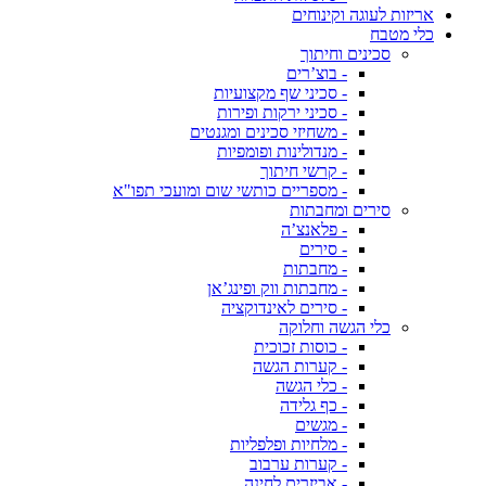
אריזות לעוגה וקינוחים
כלי מטבח
סכינים וחיתוך
- בוצ’רים
- סכיני שף מקצועיות
- סכיני ירקות ופירות
- משחיזי סכינים ומגנטים
- מנדולינות ופומפיות
- קרשי חיתוך
- מספריים כותשי שום ומועכי תפו"א
סירים ומחבתות
- פלאנצ’ה
- סירים
- מחבתות
- מחבתות ווק ופינג’אן
- סירים לאינדוקציה
כלי הגשה וחלוקה
- כוסות זכוכית
- קערות הגשה
- כלי הגשה
- כף גלידה
- מגשים
- מלחיות ופלפליות
- קערות ערבוב
- אביזרים לחינה