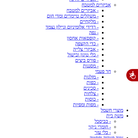
אביזרים למטבח
- אביזרים למטבח
- משקלים טיימרים ומדי חום
- מלקחיים
- רדידי אלומיניום וניילון נצמד
- נפה
- קופסאות אחסון
- כדי הקצפה
- אביזרי צלייה
- כלי טיגון ובישול
- פורס ביצים
- מסננות
חד פעמי
- מזלגות
- כפות
- סכינים
- צלחות
- כוסות
- מפות ומפיות
מוצרי חשמל
משק בית
- כביסכל
- חומרי ניקוי
- כלי עזר
ציוד פצריה ופסטה