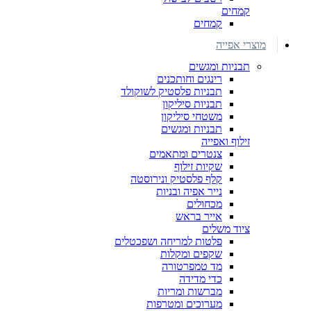
קמחים
קמחים
מוצרי אפייה
תבניות ומגשים
רינגים וחותכנים
תבניות פלסטיק לשוקולד
תבניות סיליקון
משטחי סיליקון
תבניות ומגשים
זילוף ואפייה
צנטרים ומתאמים
שקיות זילוף
קלף פלסטיק ונירוסטה
נייר אפיה ובניות
מכחולים
אייר בראש
ציוד משלים
פלטות למריחה ושפכטלים
שקפים ומקלות
מד טמפרטורה
כדי מדידה
מברשות ומריות
מערוכים ומטרפות