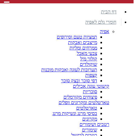
דף הבית
חומרי גלם לאפיה
אפיה
תמציות טעם וסירופים
מייצבים ואבקות
ממרחים ומליות
צבעי מאכל
קולור מיל
שוקולדים
תערובות לעוגה ואבקות מוכנות
קצפות
דפי סוכר ובצק סוכר
קישוטי עוגה אכילים
סוכריות
פיצוחים מקורמלים
טארטלטים ומקרונים וופלים
טארטלטים
בסיסי מרנג ונשיקות מרנג
מקרונים
רטבים ושימורים
שימורים
רטבים לבישול