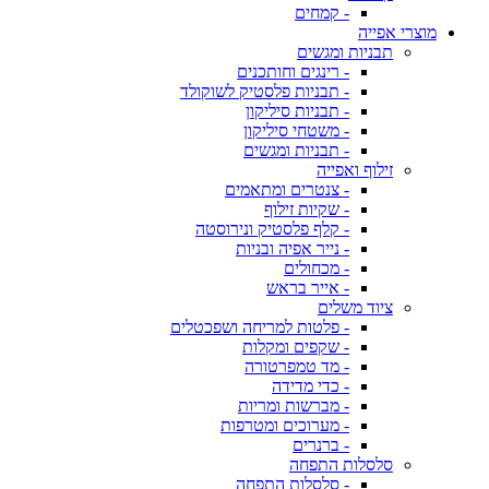
- קמחים
מוצרי אפייה
תבניות ומגשים
- רינגים וחותכנים
- תבניות פלסטיק לשוקולד
- תבניות סיליקון
- משטחי סיליקון
- תבניות ומגשים
זילוף ואפייה
- צנטרים ומתאמים
- שקיות זילוף
- קלף פלסטיק ונירוסטה
- נייר אפיה ובניות
- מכחולים
- אייר בראש
ציוד משלים
- פלטות למריחה ושפכטלים
- שקפים ומקלות
- מד טמפרטורה
- כדי מדידה
- מברשות ומריות
- מערוכים ומטרפות
- ברנרים
סלסלות התפחה
- סלסלות התפחה