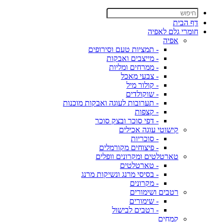
דף הבית
חומרי גלם לאפיה
אפיה
- תמציות טעם וסירופים
- מייצבים ואבקות
- ממרחים ומליות
- צבעי מאכל
- קולור מיל
- שוקולדים
- תערובות לעוגה ואבקות מוכנות
- קצפות
- דפי סוכר ובצק סוכר
קישוטי עוגה אכילים
- סוכריות
- פיצוחים מקורמלים
טארטלטים ומקרונים וופלים
- טארטלטים
- בסיסי מרנג ונשיקות מרנג
- מקרונים
רטבים ושימורים
- שימורים
- רטבים לבישול
קמחים