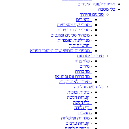
אריזות לעוגה וקינוחים
כלי מטבח
סכינים וחיתוך
- בוצ’רים
- סכיני שף מקצועיות
- סכיני ירקות ופירות
- משחיזי סכינים ומגנטים
- מנדולינות ופומפיות
- קרשי חיתוך
- מספריים כותשי שום ומועכי תפו"א
סירים ומחבתות
- פלאנצ’ה
- סירים
- מחבתות
- מחבתות ווק ופינג’אן
- סירים לאינדוקציה
כלי הגשה וחלוקה
- כוסות זכוכית
- קערות הגשה
- כלי הגשה
- כף גלידה
- מגשים
- מלחיות ופלפליות
- קערות ערבוב
- אביזרים לחינה