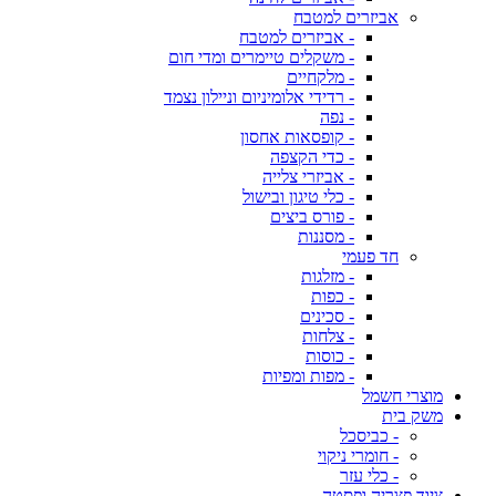
אביזרים למטבח
- אביזרים למטבח
- משקלים טיימרים ומדי חום
- מלקחיים
- רדידי אלומיניום וניילון נצמד
- נפה
- קופסאות אחסון
- כדי הקצפה
- אביזרי צלייה
- כלי טיגון ובישול
- פורס ביצים
- מסננות
חד פעמי
- מזלגות
- כפות
- סכינים
- צלחות
- כוסות
- מפות ומפיות
מוצרי חשמל
משק בית
- כביסכל
- חומרי ניקוי
- כלי עזר
ציוד פצריה ופסטה