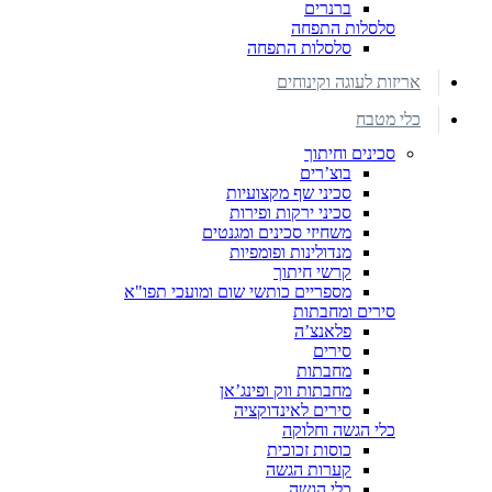
ברנרים
סלסלות התפחה
סלסלות התפחה
אריזות לעוגה וקינוחים
כלי מטבח
סכינים וחיתוך
בוצ’רים
סכיני שף מקצועיות
סכיני ירקות ופירות
משחיזי סכינים ומגנטים
מנדולינות ופומפיות
קרשי חיתוך
מספריים כותשי שום ומועכי תפו"א
סירים ומחבתות
פלאנצ’ה
סירים
מחבתות
מחבתות ווק ופינג’אן
סירים לאינדוקציה
כלי הגשה וחלוקה
כוסות זכוכית
קערות הגשה
כלי הגשה