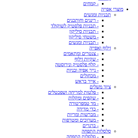
- קמחים
מוצרי אפייה
תבניות ומגשים
- רינגים וחותכנים
- תבניות פלסטיק לשוקולד
- תבניות סיליקון
- משטחי סיליקון
- תבניות ומגשים
זילוף ואפייה
- צנטרים ומתאמים
- שקיות זילוף
- קלף פלסטיק ונירוסטה
- נייר אפיה ובניות
- מכחולים
- אייר בראש
ציוד משלים
- פלטות למריחה ושפכטלים
- שקפים ומקלות
- מד טמפרטורה
- כדי מדידה
- מברשות ומריות
- מערוכים ומטרפות
- ברנרים
סלסלות התפחה
- סלסלות התפחה