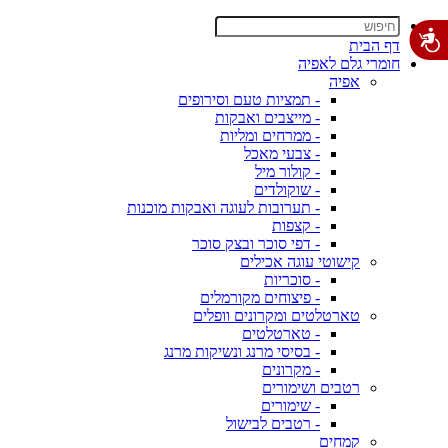
דף הבית
חומרי גלם לאפיה
אפיה
- תמציות טעם וסירופים
- מייצבים ואבקות
- ממרחים ומליות
- צבעי מאכל
- קולור מיל
- שוקולדים
- תערובות לעוגה ואבקות מוכנות
- קצפות
- דפי סוכר ובצק סוכר
קישוטי עוגה אכילים
- סוכריות
- פיצוחים מקורמלים
טארטלטים ומקרונים וופלים
- טארטלטים
- בסיסי מרנג ונשיקות מרנג
- מקרונים
רטבים ושימורים
- שימורים
- רטבים לבישול
קמחים