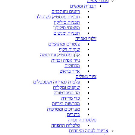
מוצרי אפייה
תבניות ומגשים
רינגים וחותכנים
תבניות פלסטיק לשוקולד
תבניות סיליקון
משטחי סיליקון
תבניות ומגשים
זילוף ואפייה
צנטרים ומתאמים
שקיות זילוף
קלף פלסטיק ונירוסטה
נייר אפיה ובניות
מכחולים
אייר בראש
ציוד משלים
פלטות למריחה ושפכטלים
שקפים ומקלות
מד טמפרטורה
כדי מדידה
מברשות ומריות
מערוכים ומטרפות
ברנרים
סלסלות התפחה
סלסלות התפחה
אריזות לעוגה וקינוחים