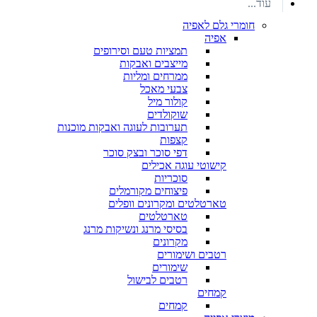
עוד...
חומרי גלם לאפיה
אפיה
תמציות טעם וסירופים
מייצבים ואבקות
ממרחים ומליות
צבעי מאכל
קולור מיל
שוקולדים
תערובות לעוגה ואבקות מוכנות
קצפות
דפי סוכר ובצק סוכר
קישוטי עוגה אכילים
סוכריות
פיצוחים מקורמלים
טארטלטים ומקרונים וופלים
טארטלטים
בסיסי מרנג ונשיקות מרנג
מקרונים
רטבים ושימורים
שימורים
רטבים לבישול
קמחים
קמחים