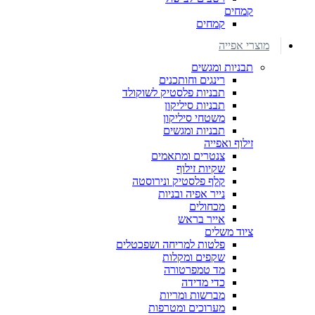
קמחים
קמחים
מוצרי אפייה
תבניות ומגשים
רינגים וחותכנים
תבניות פלסטיק לשוקולד
תבניות סיליקון
משטחי סיליקון
תבניות ומגשים
זילוף ואפייה
צנטרים ומתאמים
שקיות זילוף
קלף פלסטיק ונירוסטה
נייר אפיה ובניות
מכחולים
אייר בראש
ציוד משלים
פלטות למריחה ושפכטלים
שקפים ומקלות
מד טמפרטורה
כדי מדידה
מברשות ומריות
מערוכים ומטרפות