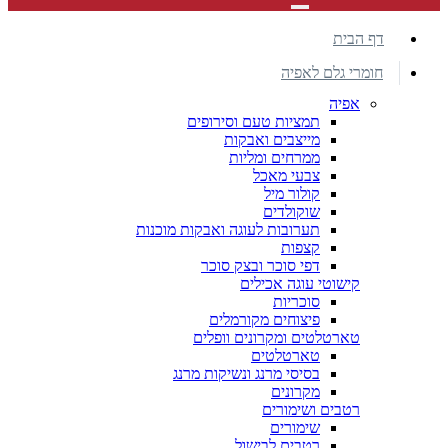
דף הבית
חומרי גלם לאפיה
אפיה
תמציות טעם וסירופים
מייצבים ואבקות
ממרחים ומליות
צבעי מאכל
קולור מיל
שוקולדים
תערובות לעוגה ואבקות מוכנות
קצפות
דפי סוכר ובצק סוכר
קישוטי עוגה אכילים
סוכריות
פיצוחים מקורמלים
טארטלטים ומקרונים וופלים
טארטלטים
בסיסי מרנג ונשיקות מרנג
מקרונים
רטבים ושימורים
שימורים
רטבים לבישול