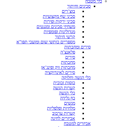
כלי מטבח
סכינים וחיתוך
בוצ’רים
סכיני שף מקצועיות
סכיני ירקות ופירות
משחיזי סכינים ומגנטים
מנדולינות ופומפיות
קרשי חיתוך
מספריים כותשי שום ומועכי תפו"א
סירים ומחבתות
פלאנצ’ה
סירים
מחבתות
מחבתות ווק ופינג’אן
סירים לאינדוקציה
כלי הגשה וחלוקה
כוסות זכוכית
קערות הגשה
כלי הגשה
כף גלידה
מגשים
מלחיות ופלפליות
קערות ערבוב
אביזרים לחינה
אביזרים למטבח