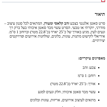
תיאור
סרט סאטן אלגנטי בצבע
זהב קלאסי ומעודן
, המתאים לכל סגנון עיצוב –
מודרני, יוקרתי או טבעי. הסרט עשוי מבד סאטן איכותי בעל ברק רך
ונעים לעין, מגיע באורך של כ־25 יארד (כ־22.8 מטר) וברוחב 1 ס"מ.
אידיאלי לקישוט מתנות, עוגות, בלונים, שולחנות אירועים ופרויקטים
יצירתיים.
מאפיינים עיקריים:
צבע: זהב
רוחב: 1 ס"מ
אורך: כ־25 יארד (כ־22.8 מטר)
עשוי מבד סאטן איכותי, חלק ונעים למגע
מתאים לעיצוב אירועים, אריזות, עוגות ובלונים