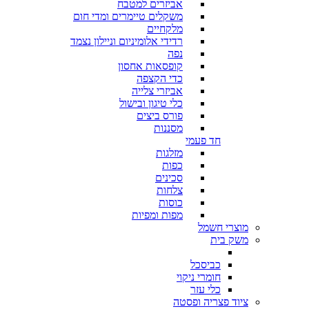
אביזרים למטבח
משקלים טיימרים ומדי חום
מלקחיים
רדידי אלומיניום וניילון נצמד
נפה
קופסאות אחסון
כדי הקצפה
אביזרי צלייה
כלי טיגון ובישול
פורס ביצים
מסננות
חד פעמי
מזלגות
כפות
סכינים
צלחות
כוסות
מפות ומפיות
מוצרי חשמל
משק בית
כביסכל
חומרי ניקוי
כלי עזר
ציוד פצריה ופסטה