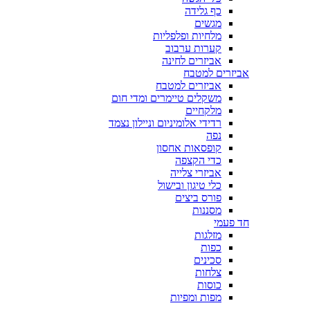
כף גלידה
מגשים
מלחיות ופלפליות
קערות ערבוב
אביזרים לחינה
אביזרים למטבח
אביזרים למטבח
משקלים טיימרים ומדי חום
מלקחיים
רדידי אלומיניום וניילון נצמד
נפה
קופסאות אחסון
כדי הקצפה
אביזרי צלייה
כלי טיגון ובישול
פורס ביצים
מסננות
חד פעמי
מזלגות
כפות
סכינים
צלחות
כוסות
מפות ומפיות