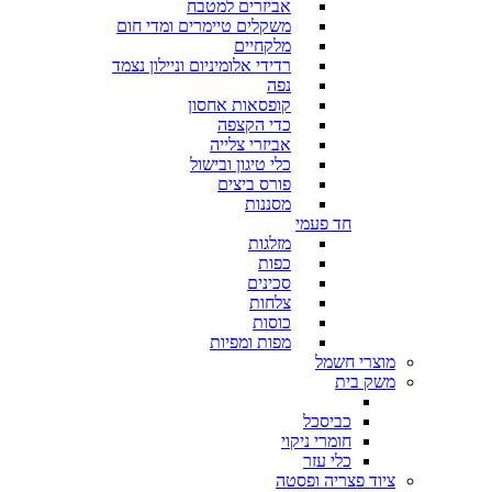
אביזרים למטבח
משקלים טיימרים ומדי חום
מלקחיים
רדידי אלומיניום וניילון נצמד
נפה
קופסאות אחסון
כדי הקצפה
אביזרי צלייה
כלי טיגון ובישול
פורס ביצים
מסננות
חד פעמי
מזלגות
כפות
סכינים
צלחות
כוסות
מפות ומפיות
מוצרי חשמל
משק בית
כביסכל
חומרי ניקוי
כלי עזר
ציוד פצריה ופסטה