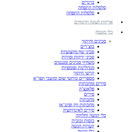
ברנרים
סלסלות התפחה
סלסלות התפחה
אריזות לעוגה וקינוחים
כלי מטבח
סכינים וחיתוך
בוצ’רים
סכיני שף מקצועיות
סכיני ירקות ופירות
משחיזי סכינים ומגנטים
מנדולינות ופומפיות
קרשי חיתוך
מספריים כותשי שום ומועכי תפו"א
סירים ומחבתות
פלאנצ’ה
סירים
מחבתות
מחבתות ווק ופינג’אן
סירים לאינדוקציה
כלי הגשה וחלוקה
כוסות זכוכית
קערות הגשה
כלי הגשה