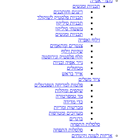
מוצרי אפייה
תבניות ומגשים
רינגים וחותכנים
תבניות פלסטיק לשוקולד
תבניות סיליקון
משטחי סיליקון
תבניות ומגשים
זילוף ואפייה
צנטרים ומתאמים
שקיות זילוף
קלף פלסטיק ונירוסטה
נייר אפיה ובניות
מכחולים
אייר בראש
ציוד משלים
פלטות למריחה ושפכטלים
שקפים ומקלות
מד טמפרטורה
כדי מדידה
מברשות ומריות
מערוכים ומטרפות
ברנרים
סלסלות התפחה
סלסלות התפחה
אריזות לעוגה וקינוחים