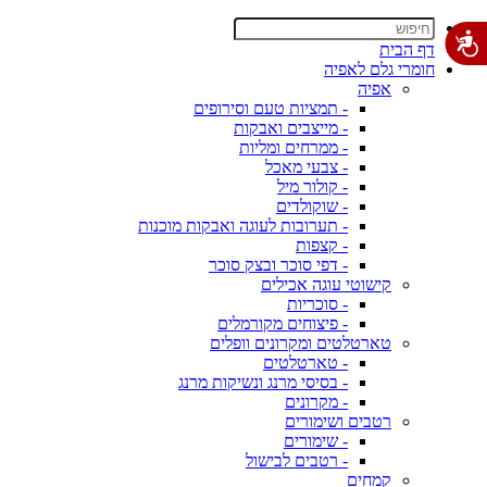
דף הבית
חומרי גלם לאפיה
אפיה
- תמציות טעם וסירופים
- מייצבים ואבקות
- ממרחים ומליות
- צבעי מאכל
- קולור מיל
- שוקולדים
- תערובות לעוגה ואבקות מוכנות
- קצפות
- דפי סוכר ובצק סוכר
קישוטי עוגה אכילים
- סוכריות
- פיצוחים מקורמלים
טארטלטים ומקרונים וופלים
- טארטלטים
- בסיסי מרנג ונשיקות מרנג
- מקרונים
רטבים ושימורים
- שימורים
- רטבים לבישול
קמחים