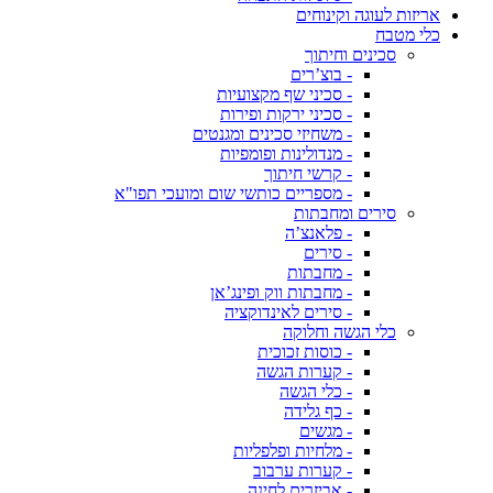
אריזות לעוגה וקינוחים
כלי מטבח
סכינים וחיתוך
- בוצ’רים
- סכיני שף מקצועיות
- סכיני ירקות ופירות
- משחיזי סכינים ומגנטים
- מנדולינות ופומפיות
- קרשי חיתוך
- מספריים כותשי שום ומועכי תפו"א
סירים ומחבתות
- פלאנצ’ה
- סירים
- מחבתות
- מחבתות ווק ופינג’אן
- סירים לאינדוקציה
כלי הגשה וחלוקה
- כוסות זכוכית
- קערות הגשה
- כלי הגשה
- כף גלידה
- מגשים
- מלחיות ופלפליות
- קערות ערבוב
- אביזרים לחינה