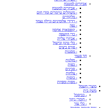
אביזרים למטבח
- אביזרים למטבח
- משקלים טיימרים ומדי חום
- מלקחיים
- רדידי אלומיניום וניילון נצמד
- נפה
- קופסאות אחסון
- כדי הקצפה
- אביזרי צלייה
- כלי טיגון ובישול
- פורס ביצים
- מסננות
חד פעמי
- מזלגות
- כפות
- סכינים
- צלחות
- כוסות
- מפות ומפיות
מוצרי חשמל
משק בית
- כביסכל
- חומרי ניקוי
- כלי עזר
ציוד פצריה ופסטה