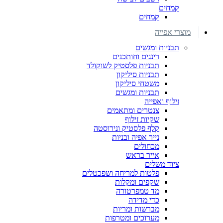
קמחים
קמחים
מוצרי אפייה
תבניות ומגשים
רינגים וחותכנים
תבניות פלסטיק לשוקולד
תבניות סיליקון
משטחי סיליקון
תבניות ומגשים
זילוף ואפייה
צנטרים ומתאמים
שקיות זילוף
קלף פלסטיק ונירוסטה
נייר אפיה ובניות
מכחולים
אייר בראש
ציוד משלים
פלטות למריחה ושפכטלים
שקפים ומקלות
מד טמפרטורה
כדי מדידה
מברשות ומריות
מערוכים ומטרפות