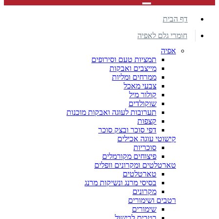
דף הבית
חומרי גלם לאפיה
אפיה
תמציות טעם וסירופים
מייצבים ואבקות
ממרחים ומליות
צבעי מאכל
קולור מיל
שוקולדים
תערובות לעוגה ואבקות מוכנות
קצפות
דפי סוכר ובצק סוכר
קישוטי עוגה אכילים
סוכריות
פיצוחים מקורמלים
טארטלטים ומקרונים וופלים
טארטלטים
בסיסי מרנג ונשיקות מרנג
מקרונים
רטבים ושימורים
שימורים
רטבים לבישול