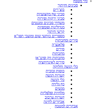
כלי מטבח
סכינים וחיתוך
בוצ’רים
סכיני שף מקצועיות
סכיני ירקות ופירות
משחיזי סכינים ומגנטים
מנדולינות ופומפיות
קרשי חיתוך
מספריים כותשי שום ומועכי תפו"א
סירים ומחבתות
פלאנצ’ה
סירים
מחבתות
מחבתות ווק ופינג’אן
סירים לאינדוקציה
כלי הגשה וחלוקה
כוסות זכוכית
קערות הגשה
כלי הגשה
כף גלידה
מגשים
מלחיות ופלפליות
קערות ערבוב
אביזרים לחינה
אביזרים למטבח