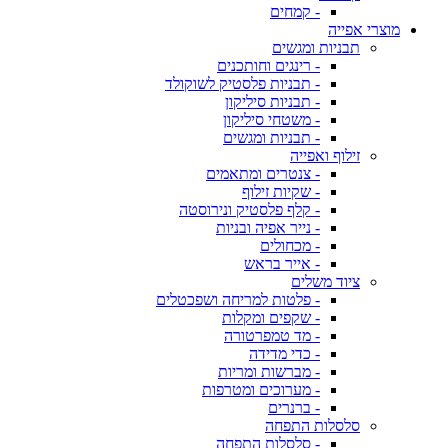
- קמחים
מוצרי אפייה
תבניות ומגשים
- רינגים וחותכנים
- תבניות פלסטיק לשוקולד
- תבניות סיליקון
- משטחי סיליקון
- תבניות ומגשים
זילוף ואפייה
- צנטרים ומתאמים
- שקיות זילוף
- קלף פלסטיק ונירוסטה
- נייר אפיה ובניות
- מכחולים
- אייר בראש
ציוד משלים
- פלטות למריחה ושפכטלים
- שקפים ומקלות
- מד טמפרטורה
- כדי מדידה
- מברשות ומריות
- מערוכים ומטרפות
- ברנרים
סלסלות התפחה
- סלסלות התפחה