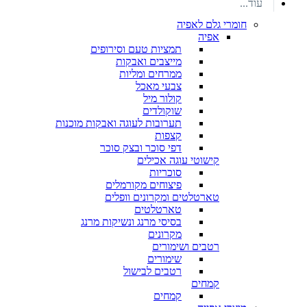
עוד...
חומרי גלם לאפיה
אפיה
תמציות טעם וסירופים
מייצבים ואבקות
ממרחים ומליות
צבעי מאכל
קולור מיל
שוקולדים
תערובות לעוגה ואבקות מוכנות
קצפות
דפי סוכר ובצק סוכר
קישוטי עוגה אכילים
סוכריות
פיצוחים מקורמלים
טארטלטים ומקרונים וופלים
טארטלטים
בסיסי מרנג ונשיקות מרנג
מקרונים
רטבים ושימורים
שימורים
רטבים לבישול
קמחים
קמחים