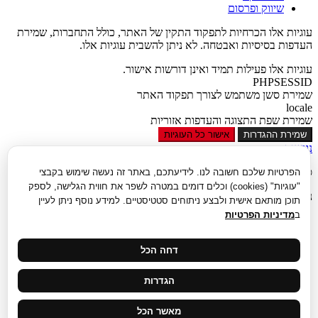
שיווק ופרסום
עוגיות אלו הכרחיות לתפקוד התקין של האתר, כולל התחברות, שמירת
העדפות בסיסיות ואבטחה. לא ניתן להשבית עוגיות אלו.
עוגיות אלו פעילות תמיד ואינן דורשות אישור.
PHPSESSID
שמירת סשן משתמש לצורך תפקוד האתר
locale
שמירת שפת התצוגה והעדפות אזוריות
שמירת ההגדרות
אישור כל העוגיות
נגישות
סגור
הפרטיות שלכם חשובה לנו. לידיעתכם, באתר זה נעשה שימוש בקבצי
"עוגיות" (cookies) וכלים דומים במטרה לשפר את חווית הגלישה, לספק
נגישות
תוכן מותאם אישית ולבצע ניתוחים סטטיסטיים. למידע נוסף ניתן לעיין
ב
מדיניות הפרטיות
הגדל טקסט
הקטן טקסט
גווני אפור
דחה הכל
נגודיות גבוהה
ניגודיות הפוכה
הגדרות
רקע בהיר
הדגשת קישורים
פונט קריא
מאשר הכל