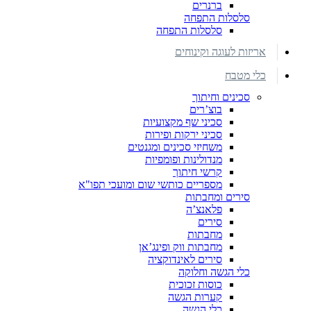
ברנרים
סלסלות התפחה
סלסלות התפחה
אריזות לעוגה וקינוחים
כלי מטבח
סכינים וחיתוך
בוצ’רים
סכיני שף מקצועיות
סכיני ירקות ופירות
משחיזי סכינים ומגנטים
מנדולינות ופומפיות
קרשי חיתוך
מספריים כותשי שום ומועכי תפו"א
סירים ומחבתות
פלאנצ’ה
סירים
מחבתות
מחבתות ווק ופינג’אן
סירים לאינדוקציה
כלי הגשה וחלוקה
כוסות זכוכית
קערות הגשה
כלי הגשה