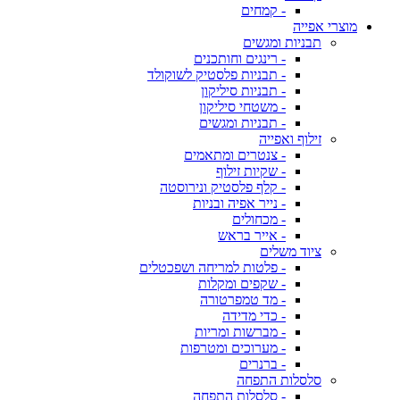
- קמחים
מוצרי אפייה
תבניות ומגשים
- רינגים וחותכנים
- תבניות פלסטיק לשוקולד
- תבניות סיליקון
- משטחי סיליקון
- תבניות ומגשים
זילוף ואפייה
- צנטרים ומתאמים
- שקיות זילוף
- קלף פלסטיק ונירוסטה
- נייר אפיה ובניות
- מכחולים
- אייר בראש
ציוד משלים
- פלטות למריחה ושפכטלים
- שקפים ומקלות
- מד טמפרטורה
- כדי מדידה
- מברשות ומריות
- מערוכים ומטרפות
- ברנרים
סלסלות התפחה
- סלסלות התפחה