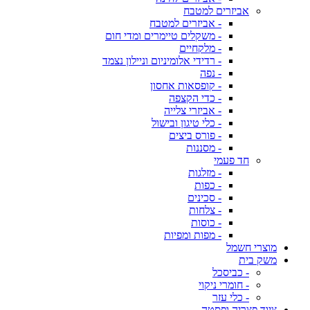
אביזרים למטבח
- אביזרים למטבח
- משקלים טיימרים ומדי חום
- מלקחיים
- רדידי אלומיניום וניילון נצמד
- נפה
- קופסאות אחסון
- כדי הקצפה
- אביזרי צלייה
- כלי טיגון ובישול
- פורס ביצים
- מסננות
חד פעמי
- מזלגות
- כפות
- סכינים
- צלחות
- כוסות
- מפות ומפיות
מוצרי חשמל
משק בית
- כביסכל
- חומרי ניקוי
- כלי עזר
ציוד פצריה ופסטה