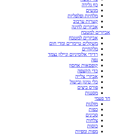
כף גלידה
מגשים
מלחיות ופלפליות
קערות ערבוב
אביזרים לחינה
אביזרים למטבח
אביזרים למטבח
משקלים טיימרים ומדי חום
מלקחיים
רדידי אלומיניום וניילון נצמד
נפה
קופסאות אחסון
כדי הקצפה
אביזרי צלייה
כלי טיגון ובישול
פורס ביצים
מסננות
חד פעמי
מזלגות
כפות
סכינים
צלחות
כוסות
מפות ומפיות