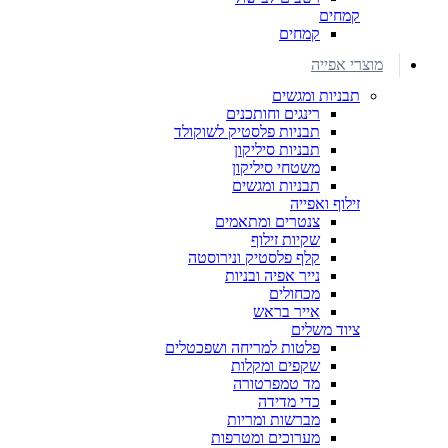
קמחים
קמחים
מוצרי אפייה
תבניות ומגשים
רינגים וחותכנים
תבניות פלסטיק לשוקולד
תבניות סיליקון
משטחי סיליקון
תבניות ומגשים
זילוף ואפייה
צנטרים ומתאמים
שקיות זילוף
קלף פלסטיק ונירוסטה
נייר אפיה ובניות
מכחולים
אייר בראש
ציוד משלים
פלטות למריחה ושפכטלים
שקפים ומקלות
מד טמפרטורה
כדי מדידה
מברשות ומריות
מערוכים ומטרפות