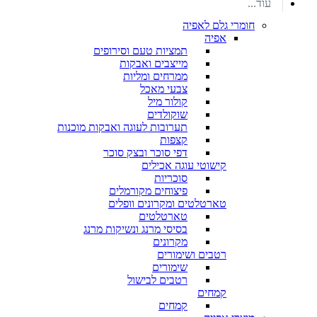
עוד...
חומרי גלם לאפיה
אפיה
תמציות טעם וסירופים
מייצבים ואבקות
ממרחים ומליות
צבעי מאכל
קולור מיל
שוקולדים
תערובות לעוגה ואבקות מוכנות
קצפות
דפי סוכר ובצק סוכר
קישוטי עוגה אכילים
סוכריות
פיצוחים מקורמלים
טארטלטים ומקרונים וופלים
טארטלטים
בסיסי מרנג ונשיקות מרנג
מקרונים
רטבים ושימורים
שימורים
רטבים לבישול
קמחים
קמחים