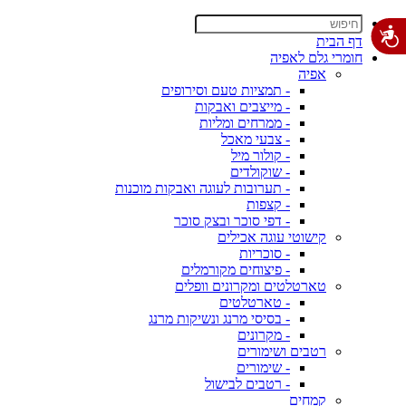
דף הבית
חומרי גלם לאפיה
אפיה
- תמציות טעם וסירופים
- מייצבים ואבקות
- ממרחים ומליות
- צבעי מאכל
- קולור מיל
- שוקולדים
- תערובות לעוגה ואבקות מוכנות
- קצפות
- דפי סוכר ובצק סוכר
קישוטי עוגה אכילים
- סוכריות
- פיצוחים מקורמלים
טארטלטים ומקרונים וופלים
- טארטלטים
- בסיסי מרנג ונשיקות מרנג
- מקרונים
רטבים ושימורים
- שימורים
- רטבים לבישול
קמחים