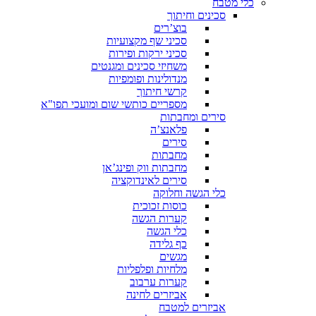
כלי מטבח
סכינים וחיתוך
בוצ’רים
סכיני שף מקצועיות
סכיני ירקות ופירות
משחיזי סכינים ומגנטים
מנדולינות ופומפיות
קרשי חיתוך
מספריים כותשי שום ומועכי תפו"א
סירים ומחבתות
פלאנצ’ה
סירים
מחבתות
מחבתות ווק ופינג’אן
סירים לאינדוקציה
כלי הגשה וחלוקה
כוסות זכוכית
קערות הגשה
כלי הגשה
כף גלידה
מגשים
מלחיות ופלפליות
קערות ערבוב
אביזרים לחינה
אביזרים למטבח