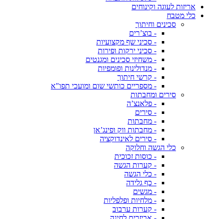
אריזות לעוגה וקינוחים
כלי מטבח
סכינים וחיתוך
- בוצ’רים
- סכיני שף מקצועיות
- סכיני ירקות ופירות
- משחיזי סכינים ומגנטים
- מנדולינות ופומפיות
- קרשי חיתוך
- מספריים כותשי שום ומועכי תפו"א
סירים ומחבתות
- פלאנצ’ה
- סירים
- מחבתות
- מחבתות ווק ופינג’אן
- סירים לאינדוקציה
כלי הגשה וחלוקה
- כוסות זכוכית
- קערות הגשה
- כלי הגשה
- כף גלידה
- מגשים
- מלחיות ופלפליות
- קערות ערבוב
- אביזרים לחינה