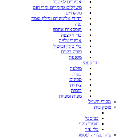
אביזרים למטבח
משקלים טיימרים ומדי חום
מלקחיים
רדידי אלומיניום וניילון נצמד
נפה
קופסאות אחסון
כדי הקצפה
אביזרי צלייה
כלי טיגון ובישול
פורס ביצים
מסננות
חד פעמי
מזלגות
כפות
סכינים
צלחות
כוסות
מפות ומפיות
מוצרי חשמל
משק בית
כביסכל
חומרי ניקוי
כלי עזר
ציוד פצריה ופסטה