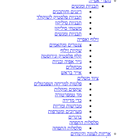
מוצרי אפייה
תבניות ומגשים
רינגים וחותכנים
תבניות פלסטיק לשוקולד
תבניות סיליקון
משטחי סיליקון
תבניות ומגשים
זילוף ואפייה
צנטרים ומתאמים
שקיות זילוף
קלף פלסטיק ונירוסטה
נייר אפיה ובניות
מכחולים
אייר בראש
ציוד משלים
פלטות למריחה ושפכטלים
שקפים ומקלות
מד טמפרטורה
כדי מדידה
מברשות ומריות
מערוכים ומטרפות
ברנרים
סלסלות התפחה
סלסלות התפחה
אריזות לעוגה וקינוחים