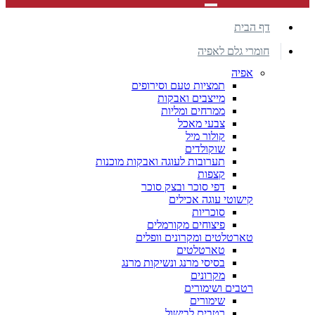
דף הבית
חומרי גלם לאפיה
אפיה
תמציות טעם וסירופים
מייצבים ואבקות
ממרחים ומליות
צבעי מאכל
קולור מיל
שוקולדים
תערובות לעוגה ואבקות מוכנות
קצפות
דפי סוכר ובצק סוכר
קישוטי עוגה אכילים
סוכריות
פיצוחים מקורמלים
טארטלטים ומקרונים וופלים
טארטלטים
בסיסי מרנג ונשיקות מרנג
מקרונים
רטבים ושימורים
שימורים
רטבים לבישול