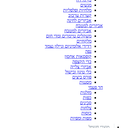
מגשים
מלחיות ופלפליות
קערות ערבוב
אביזרים לחינה
אביזרים למטבח
אביזרים למטבח
משקלים טיימרים ומדי חום
מלקחיים
רדידי אלומיניום וניילון נצמד
נפה
קופסאות אחסון
כדי הקצפה
אביזרי צלייה
כלי טיגון ובישול
פורס ביצים
מסננות
חד פעמי
מזלגות
כפות
סכינים
צלחות
כוסות
מפות ומפיות
מוצרי חשמל