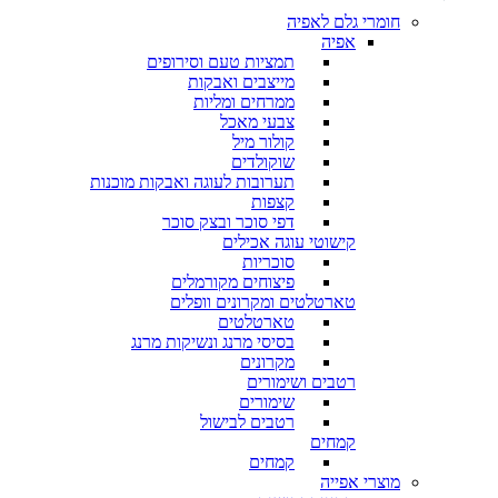
חומרי גלם לאפיה
אפיה
תמציות טעם וסירופים
מייצבים ואבקות
ממרחים ומליות
צבעי מאכל
קולור מיל
שוקולדים
תערובות לעוגה ואבקות מוכנות
קצפות
דפי סוכר ובצק סוכר
קישוטי עוגה אכילים
סוכריות
פיצוחים מקורמלים
טארטלטים ומקרונים וופלים
טארטלטים
בסיסי מרנג ונשיקות מרנג
מקרונים
רטבים ושימורים
שימורים
רטבים לבישול
קמחים
קמחים
מוצרי אפייה