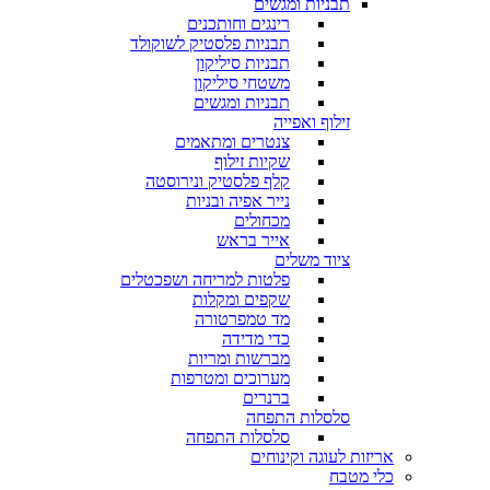
תבניות ומגשים
רינגים וחותכנים
תבניות פלסטיק לשוקולד
תבניות סיליקון
משטחי סיליקון
תבניות ומגשים
זילוף ואפייה
צנטרים ומתאמים
שקיות זילוף
קלף פלסטיק ונירוסטה
נייר אפיה ובניות
מכחולים
אייר בראש
ציוד משלים
פלטות למריחה ושפכטלים
שקפים ומקלות
מד טמפרטורה
כדי מדידה
מברשות ומריות
מערוכים ומטרפות
ברנרים
סלסלות התפחה
סלסלות התפחה
אריזות לעוגה וקינוחים
כלי מטבח