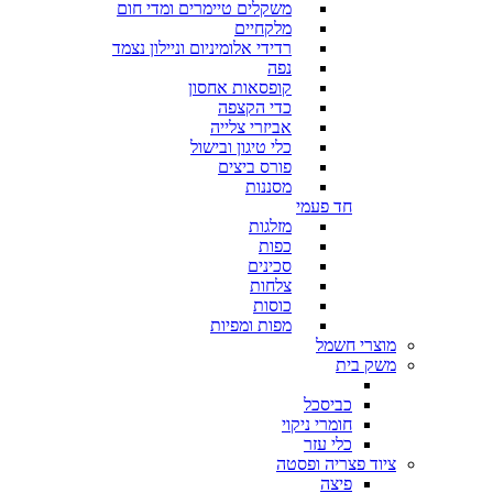
משקלים טיימרים ומדי חום
מלקחיים
רדידי אלומיניום וניילון נצמד
נפה
קופסאות אחסון
כדי הקצפה
אביזרי צלייה
כלי טיגון ובישול
פורס ביצים
מסננות
חד פעמי
מזלגות
כפות
סכינים
צלחות
כוסות
מפות ומפיות
מוצרי חשמל
משק בית
כביסכל
חומרי ניקוי
כלי עזר
ציוד פצריה ופסטה
פיצה