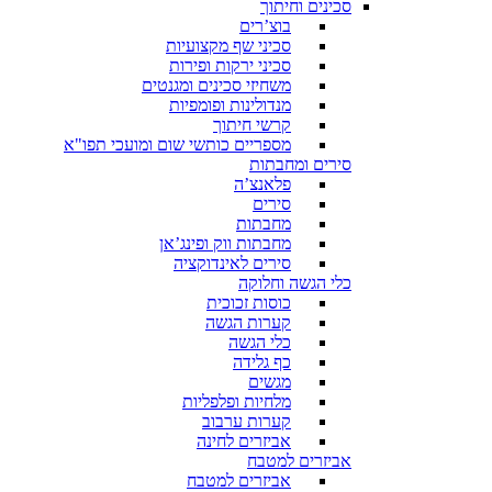
סכינים וחיתוך
בוצ’רים
סכיני שף מקצועיות
סכיני ירקות ופירות
משחיזי סכינים ומגנטים
מנדולינות ופומפיות
קרשי חיתוך
מספריים כותשי שום ומועכי תפו"א
סירים ומחבתות
פלאנצ’ה
סירים
מחבתות
מחבתות ווק ופינג’אן
סירים לאינדוקציה
כלי הגשה וחלוקה
כוסות זכוכית
קערות הגשה
כלי הגשה
כף גלידה
מגשים
מלחיות ופלפליות
קערות ערבוב
אביזרים לחינה
אביזרים למטבח
אביזרים למטבח