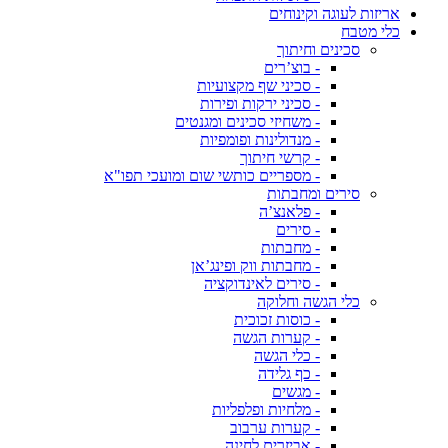
אריזות לעוגה וקינוחים
כלי מטבח
סכינים וחיתוך
- בוצ’רים
- סכיני שף מקצועיות
- סכיני ירקות ופירות
- משחיזי סכינים ומגנטים
- מנדולינות ופומפיות
- קרשי חיתוך
- מספריים כותשי שום ומועכי תפו"א
סירים ומחבתות
- פלאנצ’ה
- סירים
- מחבתות
- מחבתות ווק ופינג’אן
- סירים לאינדוקציה
כלי הגשה וחלוקה
- כוסות זכוכית
- קערות הגשה
- כלי הגשה
- כף גלידה
- מגשים
- מלחיות ופלפליות
- קערות ערבוב
- אביזרים לחינה