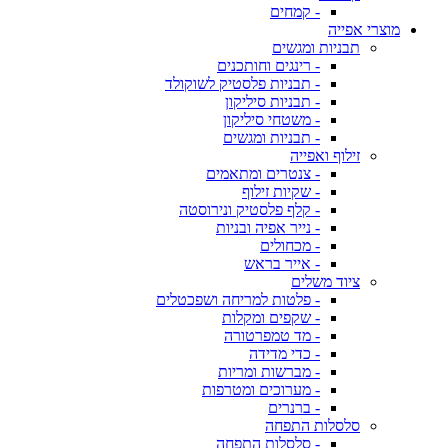
- קמחים
מוצרי אפייה
תבניות ומגשים
- רינגים וחותכנים
- תבניות פלסטיק לשוקולד
- תבניות סיליקון
- משטחי סיליקון
- תבניות ומגשים
זילוף ואפייה
- צנטרים ומתאמים
- שקיות זילוף
- קלף פלסטיק ונירוסטה
- נייר אפיה ובניות
- מכחולים
- אייר בראש
ציוד משלים
- פלטות למריחה ושפכטלים
- שקפים ומקלות
- מד טמפרטורה
- כדי מדידה
- מברשות ומריות
- מערוכים ומטרפות
- ברנרים
סלסלות התפחה
- סלסלות התפחה