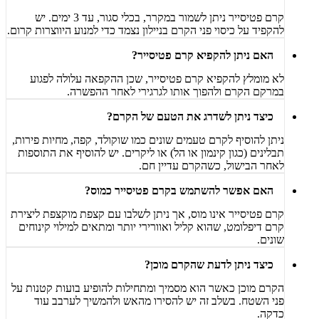
קרם פטיסייר ניתן לשמור במקרר, בכלי סגור, עד 3 ימים. יש
להקפיד על כיסוי פני הקרם בניילון נצמד כדי למנוע היווצרות קרום.
האם ניתן להקפיא קרם פטיסייר?
לא מומלץ להקפיא קרם פטיסייר, שכן ההקפאה עלולה לפגוע
במרקם הקרם ולהפוך אותו לגרגירי לאחר ההפשרה.
כיצד ניתן לשדרג את הטעם של הקרם?
ניתן להוסיף לקרם טעמים שונים כמו שוקולד, קפה, מחיות פירות,
תבלינים (כגון קינמון או הל) או ליקרים. יש להוסיף את התוספות
לאחר הבישול, כשהקרם עדיין חם.
האם אפשר להשתמש בקרם פטיסייר כמוס?
קרם פטיסייר אינו מוס, אך ניתן לשלבו עם קצפת מוקצפת ליצירת
קרם דיפלומט, שהוא קליל ואוורירי יותר ומתאים למילוי קינוחים
שונים.
כיצד ניתן לדעת שהקרם מוכן?
הקרם מוכן כאשר הוא מסמיך ומתחילות להופיע בועות קטנות על
פני השטח. בשלב זה יש להסירו מהאש ולהמשיך לערבב עוד
כדקה.