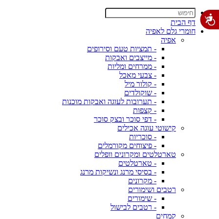
דף הבית
חומרי גלם לאפיה
אפיה
- תמציות טעם וסירופים
- מייצבים ואבקות
- ממרחים ומליות
- צבעי מאכל
- קולור מיל
- שוקולדים
- תערובות לעוגה ואבקות מוכנות
- קצפות
- דפי סוכר ובצק סוכר
קישוטי עוגה אכילים
- סוכריות
- פיצוחים מקורמלים
טארטלטים ומקרונים וופלים
- טארטלטים
- בסיסי מרנג ונשיקות מרנג
- מקרונים
רטבים ושימורים
- שימורים
- רטבים לבישול
קמחים