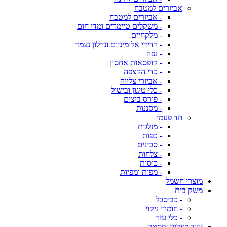
אביזרים למטבח
- אביזרים למטבח
- משקלים טיימרים ומדי חום
- מלקחיים
- רדידי אלומיניום וניילון נצמד
- נפה
- קופסאות אחסון
- כדי הקצפה
- אביזרי צלייה
- כלי טיגון ובישול
- פורס ביצים
- מסננות
חד פעמי
- מזלגות
- כפות
- סכינים
- צלחות
- כוסות
- מפות ומפיות
מוצרי חשמל
משק בית
- כביסכל
- חומרי ניקוי
- כלי עזר
ציוד פצריה ופסטה