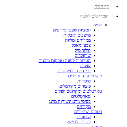
דף הבית
חומרי גלם לאפיה
אפיה
תמציות טעם וסירופים
מייצבים ואבקות
ממרחים ומליות
צבעי מאכל
קולור מיל
שוקולדים
תערובות לעוגה ואבקות מוכנות
קצפות
דפי סוכר ובצק סוכר
קישוטי עוגה אכילים
סוכריות
פיצוחים מקורמלים
טארטלטים ומקרונים וופלים
טארטלטים
בסיסי מרנג ונשיקות מרנג
מקרונים
רטבים ושימורים
שימורים
רטבים לבישול
קמחים