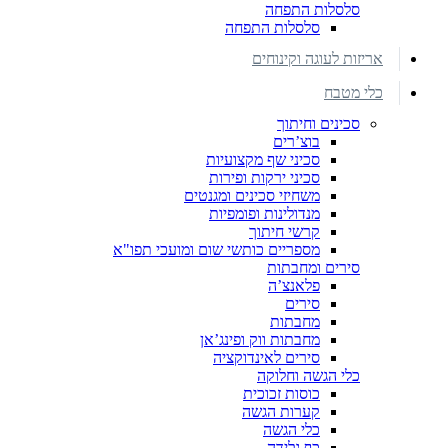
סלסלות התפחה
סלסלות התפחה
אריזות לעוגה וקינוחים
כלי מטבח
סכינים וחיתוך
בוצ’רים
סכיני שף מקצועיות
סכיני ירקות ופירות
משחיזי סכינים ומגנטים
מנדולינות ופומפיות
קרשי חיתוך
מספריים כותשי שום ומועכי תפו"א
סירים ומחבתות
פלאנצ’ה
סירים
מחבתות
מחבתות ווק ופינג’אן
סירים לאינדוקציה
כלי הגשה וחלוקה
כוסות זכוכית
קערות הגשה
כלי הגשה
כף גלידה