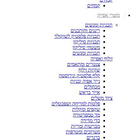
קמחים
מוצרי אפייה
תבניות ומגשים
רינגים וחותכנים
תבניות פלסטיק לשוקולד
תבניות סיליקון
משטחי סיליקון
תבניות ומגשים
זילוף ואפייה
צנטרים ומתאמים
שקיות זילוף
קלף פלסטיק ונירוסטה
נייר אפיה ובניות
מכחולים
אייר בראש
ציוד משלים
פלטות למריחה ושפכטלים
שקפים ומקלות
מד טמפרטורה
כדי מדידה
מברשות ומריות
מערוכים ומטרפות
ברנרים