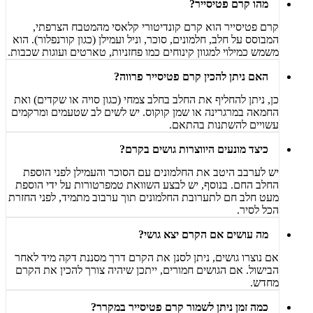
מהו קרם פטיסייר?
קרם פטיסייר הוא קרם קונדיטורי קלאסי מהמטבח הצרפתי,
המבוסס על חלב, חלמונים, סוכר, וניל ועמילן (כגון קורנפלור). הוא
משמש כמילוי למגוון קינוחים כמו פחזניות, טארטים ועוגות שכבות.
האם ניתן להכין קרם פטיסייר פרווה?
כן, ניתן להחליף את החלב בחלב צמחי (כגון סויה או שקדים) ואת
החמאה במרגרינה או שמן קוקוס. יש לשים לב שטעמים ומרקמים
עשויים להשתנות בהתאם.
כיצד מונעים היווצרות גושים בקרם?
יש לערבב היטב את החלמונים עם הסוכר והעמילן לפני הוספת
החלב החם. בנוסף, יש לבצע השוואת טמפרטורות על ידי הוספת
מעט חלב חם לתערובת החלמונים תוך ערבוב מתמיד, לפני החזרת
הכל לסיר.
מה עושים אם הקרם יצא גושי?
אם נוצרו גושים, ניתן לסנן את הקרם דרך מסננת דקה מיד לאחר
הבישול. אם הגושים חמורים, ייתכן שיהיה צורך להכין את הקרם
מחדש.
כמה זמן ניתן לשמור קרם פטיסייר במקרר?