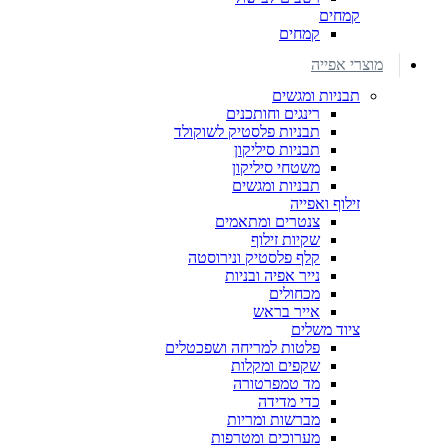
קמחים
קמחים
מוצרי אפייה
תבניות ומגשים
רינגים וחותכנים
תבניות פלסטיק לשוקולד
תבניות סיליקון
משטחי סיליקון
תבניות ומגשים
זילוף ואפייה
צנטרים ומתאמים
שקיות זילוף
קלף פלסטיק ונירוסטה
נייר אפיה ובניות
מכחולים
אייר בראש
ציוד משלים
פלטות למריחה ושפכטלים
שקפים ומקלות
מד טמפרטורה
כדי מדידה
מברשות ומריות
מערוכים ומטרפות