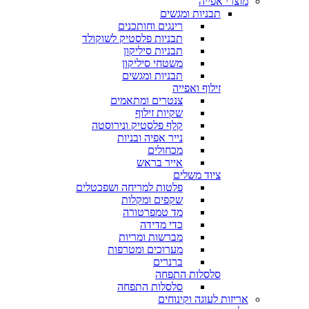
מוצרי אפייה
תבניות ומגשים
רינגים וחותכנים
תבניות פלסטיק לשוקולד
תבניות סיליקון
משטחי סיליקון
תבניות ומגשים
זילוף ואפייה
צנטרים ומתאמים
שקיות זילוף
קלף פלסטיק ונירוסטה
נייר אפיה ובניות
מכחולים
אייר בראש
ציוד משלים
פלטות למריחה ושפכטלים
שקפים ומקלות
מד טמפרטורה
כדי מדידה
מברשות ומריות
מערוכים ומטרפות
ברנרים
סלסלות התפחה
סלסלות התפחה
אריזות לעוגה וקינוחים