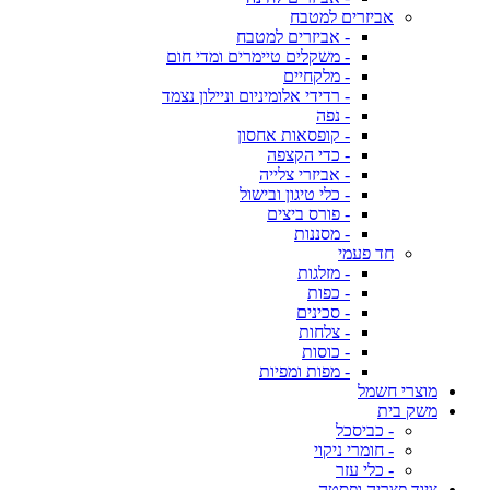
אביזרים למטבח
- אביזרים למטבח
- משקלים טיימרים ומדי חום
- מלקחיים
- רדידי אלומיניום וניילון נצמד
- נפה
- קופסאות אחסון
- כדי הקצפה
- אביזרי צלייה
- כלי טיגון ובישול
- פורס ביצים
- מסננות
חד פעמי
- מזלגות
- כפות
- סכינים
- צלחות
- כוסות
- מפות ומפיות
מוצרי חשמל
משק בית
- כביסכל
- חומרי ניקוי
- כלי עזר
ציוד פצריה ופסטה