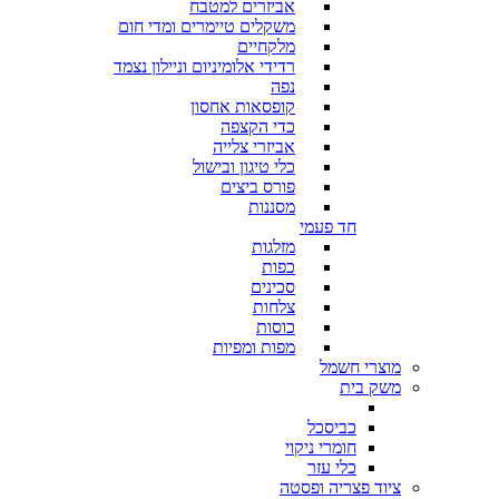
אביזרים למטבח
משקלים טיימרים ומדי חום
מלקחיים
רדידי אלומיניום וניילון נצמד
נפה
קופסאות אחסון
כדי הקצפה
אביזרי צלייה
כלי טיגון ובישול
פורס ביצים
מסננות
חד פעמי
מזלגות
כפות
סכינים
צלחות
כוסות
מפות ומפיות
מוצרי חשמל
משק בית
כביסכל
חומרי ניקוי
כלי עזר
ציוד פצריה ופסטה