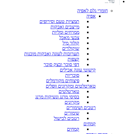
עוד...
חומרי גלם לאפיה
אפיה
תמציות טעם וסירופים
מייצבים ואבקות
ממרחים ומליות
צבעי מאכל
קולור מיל
שוקולדים
תערובות לעוגה ואבקות מוכנות
קצפות
דפי סוכר ובצק סוכר
קישוטי עוגה אכילים
סוכריות
פיצוחים מקורמלים
טארטלטים ומקרונים וופלים
טארטלטים
בסיסי מרנג ונשיקות מרנג
מקרונים
רטבים ושימורים
שימורים
רטבים לבישול
קמחים
קמחים