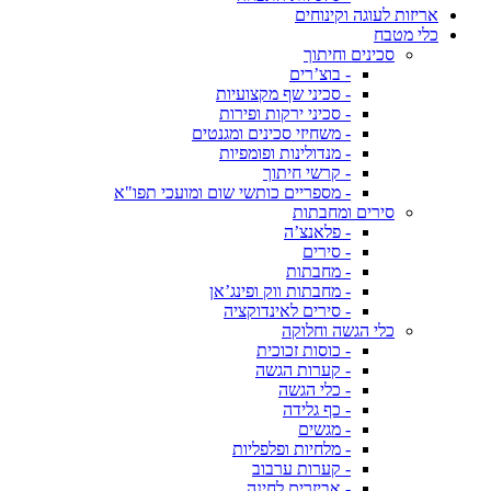
אריזות לעוגה וקינוחים
כלי מטבח
סכינים וחיתוך
- בוצ’רים
- סכיני שף מקצועיות
- סכיני ירקות ופירות
- משחיזי סכינים ומגנטים
- מנדולינות ופומפיות
- קרשי חיתוך
- מספריים כותשי שום ומועכי תפו"א
סירים ומחבתות
- פלאנצ’ה
- סירים
- מחבתות
- מחבתות ווק ופינג’אן
- סירים לאינדוקציה
כלי הגשה וחלוקה
- כוסות זכוכית
- קערות הגשה
- כלי הגשה
- כף גלידה
- מגשים
- מלחיות ופלפליות
- קערות ערבוב
- אביזרים לחינה