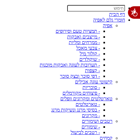
דף הבית
חומרי גלם לאפיה
אפיה
- תמציות טעם וסירופים
- מייצבים ואבקות
- ממרחים ומליות
- צבעי מאכל
- קולור מיל
- שוקולדים
- תערובות לעוגה ואבקות מוכנות
- קצפות
- דפי סוכר ובצק סוכר
קישוטי עוגה אכילים
- סוכריות
- פיצוחים מקורמלים
טארטלטים ומקרונים וופלים
- טארטלטים
- בסיסי מרנג ונשיקות מרנג
- מקרונים
רטבים ושימורים
- שימורים
- רטבים לבישול
קמחים