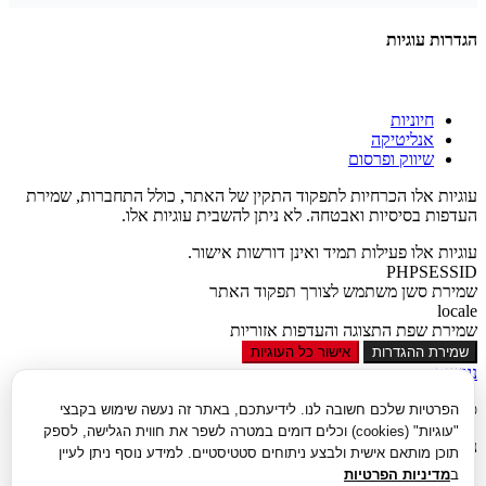
הגדרות עוגיות
חיוניות
אנליטיקה
שיווק ופרסום
עוגיות אלו הכרחיות לתפקוד התקין של האתר, כולל התחברות, שמירת
העדפות בסיסיות ואבטחה. לא ניתן להשבית עוגיות אלו.
עוגיות אלו פעילות תמיד ואינן דורשות אישור.
PHPSESSID
שמירת סשן משתמש לצורך תפקוד האתר
locale
שמירת שפת התצוגה והעדפות אזוריות
שמירת ההגדרות
אישור כל העוגיות
נגישות
סגור
הפרטיות שלכם חשובה לנו. לידיעתכם, באתר זה נעשה שימוש בקבצי
"עוגיות" (cookies) וכלים דומים במטרה לשפר את חווית הגלישה, לספק
נגישות
תוכן מותאם אישית ולבצע ניתוחים סטטיסטיים. למידע נוסף ניתן לעיין
ב
מדיניות הפרטיות
הגדל טקסט