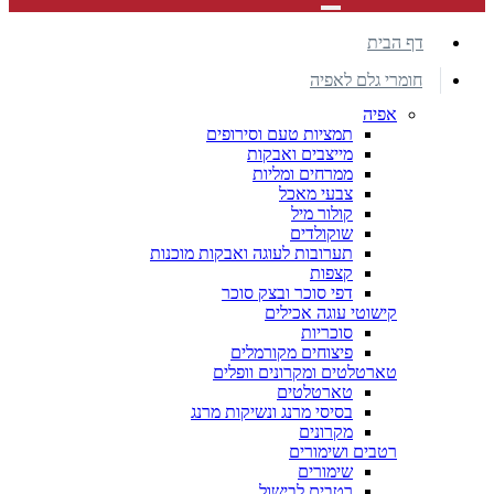
דף הבית
חומרי גלם לאפיה
אפיה
תמציות טעם וסירופים
מייצבים ואבקות
ממרחים ומליות
צבעי מאכל
קולור מיל
שוקולדים
תערובות לעוגה ואבקות מוכנות
קצפות
דפי סוכר ובצק סוכר
קישוטי עוגה אכילים
סוכריות
פיצוחים מקורמלים
טארטלטים ומקרונים וופלים
טארטלטים
בסיסי מרנג ונשיקות מרנג
מקרונים
רטבים ושימורים
שימורים
רטבים לבישול