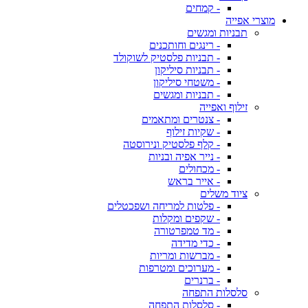
- קמחים
מוצרי אפייה
תבניות ומגשים
- רינגים וחותכנים
- תבניות פלסטיק לשוקולד
- תבניות סיליקון
- משטחי סיליקון
- תבניות ומגשים
זילוף ואפייה
- צנטרים ומתאמים
- שקיות זילוף
- קלף פלסטיק ונירוסטה
- נייר אפיה ובניות
- מכחולים
- אייר בראש
ציוד משלים
- פלטות למריחה ושפכטלים
- שקפים ומקלות
- מד טמפרטורה
- כדי מדידה
- מברשות ומריות
- מערוכים ומטרפות
- ברנרים
סלסלות התפחה
- סלסלות התפחה