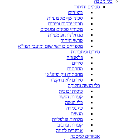
כלי מטבח
סכינים וחיתוך
בוצ’רים
סכיני שף מקצועיות
סכיני ירקות ופירות
משחיזי סכינים ומגנטים
מנדולינות ופומפיות
קרשי חיתוך
מספריים כותשי שום ומועכי תפו"א
סירים ומחבתות
פלאנצ’ה
סירים
מחבתות
מחבתות ווק ופינג’אן
סירים לאינדוקציה
כלי הגשה וחלוקה
כוסות זכוכית
קערות הגשה
כלי הגשה
כף גלידה
מגשים
מלחיות ופלפליות
קערות ערבוב
אביזרים לחינה
אביזרים למטבח