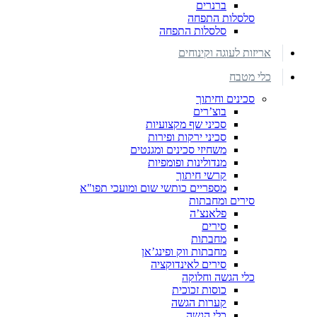
ברנרים
סלסלות התפחה
סלסלות התפחה
אריזות לעוגה וקינוחים
כלי מטבח
סכינים וחיתוך
בוצ’רים
סכיני שף מקצועיות
סכיני ירקות ופירות
משחיזי סכינים ומגנטים
מנדולינות ופומפיות
קרשי חיתוך
מספריים כותשי שום ומועכי תפו"א
סירים ומחבתות
פלאנצ’ה
סירים
מחבתות
מחבתות ווק ופינג’אן
סירים לאינדוקציה
כלי הגשה וחלוקה
כוסות זכוכית
קערות הגשה
כלי הגשה