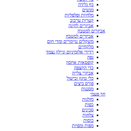
כף גלידה
מגשים
מלחיות ופלפליות
קערות ערבוב
אביזרים לחינה
אביזרים למטבח
אביזרים למטבח
משקלים טיימרים ומדי חום
מלקחיים
רדידי אלומיניום וניילון נצמד
נפה
קופסאות אחסון
כדי הקצפה
אביזרי צלייה
כלי טיגון ובישול
פורס ביצים
מסננות
חד פעמי
מזלגות
כפות
סכינים
צלחות
כוסות
מפות ומפיות