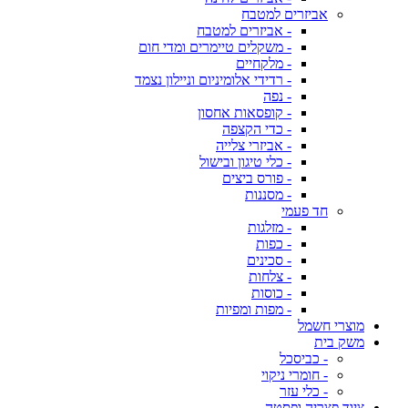
אביזרים למטבח
- אביזרים למטבח
- משקלים טיימרים ומדי חום
- מלקחיים
- רדידי אלומיניום וניילון נצמד
- נפה
- קופסאות אחסון
- כדי הקצפה
- אביזרי צלייה
- כלי טיגון ובישול
- פורס ביצים
- מסננות
חד פעמי
- מזלגות
- כפות
- סכינים
- צלחות
- כוסות
- מפות ומפיות
מוצרי חשמל
משק בית
- כביסכל
- חומרי ניקוי
- כלי עזר
ציוד פצריה ופסטה