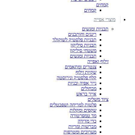
קמחים
קמחים
מוצרי אפייה
תבניות ומגשים
רינגים וחותכנים
תבניות פלסטיק לשוקולד
תבניות סיליקון
משטחי סיליקון
תבניות ומגשים
זילוף ואפייה
צנטרים ומתאמים
שקיות זילוף
קלף פלסטיק ונירוסטה
נייר אפיה ובניות
מכחולים
אייר בראש
ציוד משלים
פלטות למריחה ושפכטלים
שקפים ומקלות
מד טמפרטורה
כדי מדידה
מברשות ומריות
מערוכים ומטרפות