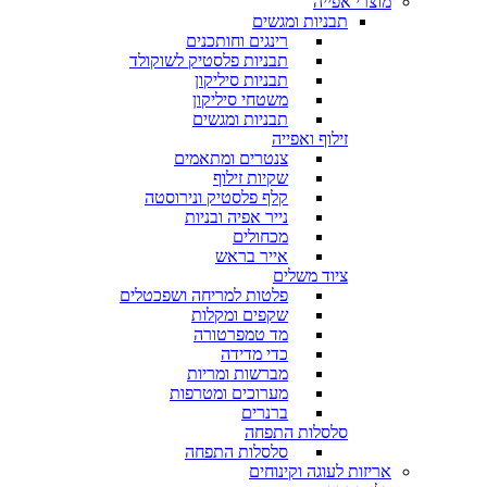
מוצרי אפייה
תבניות ומגשים
רינגים וחותכנים
תבניות פלסטיק לשוקולד
תבניות סיליקון
משטחי סיליקון
תבניות ומגשים
זילוף ואפייה
צנטרים ומתאמים
שקיות זילוף
קלף פלסטיק ונירוסטה
נייר אפיה ובניות
מכחולים
אייר בראש
ציוד משלים
פלטות למריחה ושפכטלים
שקפים ומקלות
מד טמפרטורה
כדי מדידה
מברשות ומריות
מערוכים ומטרפות
ברנרים
סלסלות התפחה
סלסלות התפחה
אריזות לעוגה וקינוחים