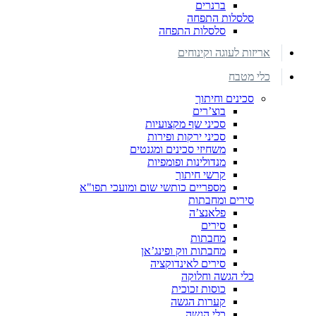
ברנרים
סלסלות התפחה
סלסלות התפחה
אריזות לעוגה וקינוחים
כלי מטבח
סכינים וחיתוך
בוצ’רים
סכיני שף מקצועיות
סכיני ירקות ופירות
משחיזי סכינים ומגנטים
מנדולינות ופומפיות
קרשי חיתוך
מספריים כותשי שום ומועכי תפו"א
סירים ומחבתות
פלאנצ’ה
סירים
מחבתות
מחבתות ווק ופינג’אן
סירים לאינדוקציה
כלי הגשה וחלוקה
כוסות זכוכית
קערות הגשה
כלי הגשה