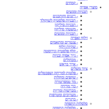
- קמחים
מוצרי אפייה
תבניות ומגשים
- רינגים וחותכנים
- תבניות פלסטיק לשוקולד
- תבניות סיליקון
- משטחי סיליקון
- תבניות ומגשים
זילוף ואפייה
- צנטרים ומתאמים
- שקיות זילוף
- קלף פלסטיק ונירוסטה
- נייר אפיה ובניות
- מכחולים
- אייר בראש
ציוד משלים
- פלטות למריחה ושפכטלים
- שקפים ומקלות
- מד טמפרטורה
- כדי מדידה
- מברשות ומריות
- מערוכים ומטרפות
- ברנרים
סלסלות התפחה
- סלסלות התפחה