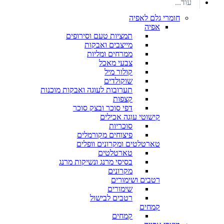
עוד...
חומרי גלם לאפיה
אפיה
תמציות טעם וסירופים
מייצבים ואבקות
ממרחים ומליות
צבעי מאכל
קולור מיל
שוקולדים
תערובות לעוגה ואבקות מוכנות
קצפות
דפי סוכר ובצק סוכר
קישוטי עוגה אכילים
סוכריות
פיצוחים מקורמלים
טארטלטים ומקרונים וופלים
טארטלטים
בסיסי מרנג ונשיקות מרנג
מקרונים
רטבים ושימורים
שימורים
רטבים לבישול
קמחים
קמחים