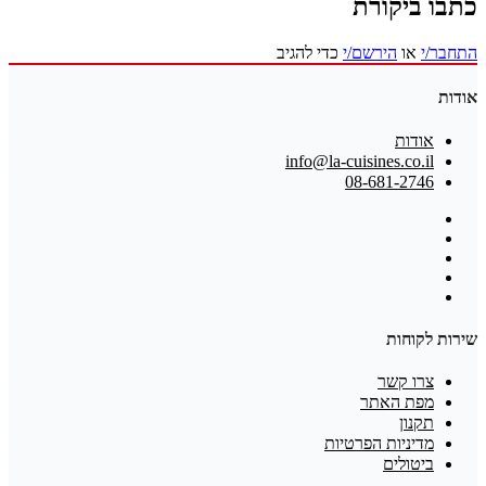
כתבו ביקורת
התחבר/י
או
הירשם/י
כדי להגיב
אודות
אודות
info@la-cuisines.co.il
08-681-2746
שירות לקוחות
צרו קשר
מפת האתר
תקנון
מדיניות הפרטיות
ביטולים