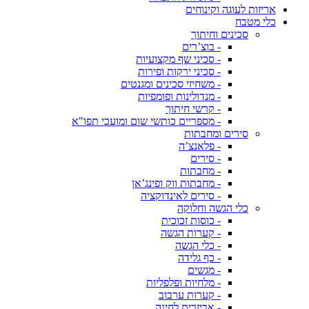
אריזות לעוגה וקינוחים
כלי מטבח
סכינים וחיתוך
- בוצ’רים
- סכיני שף מקצועיות
- סכיני ירקות ופירות
- משחיזי סכינים ומגנטים
- מנדולינות ופומפיות
- קרשי חיתוך
- מספריים כותשי שום ומועכי תפו"א
סירים ומחבתות
- פלאנצ’ה
- סירים
- מחבתות
- מחבתות ווק ופינג’אן
- סירים לאינדוקציה
כלי הגשה וחלוקה
- כוסות זכוכית
- קערות הגשה
- כלי הגשה
- כף גלידה
- מגשים
- מלחיות ופלפליות
- קערות ערבוב
- אביזרים לחינה