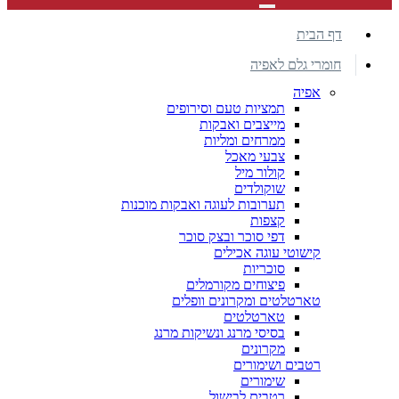
דף הבית
חומרי גלם לאפיה
אפיה
תמציות טעם וסירופים
מייצבים ואבקות
ממרחים ומליות
צבעי מאכל
קולור מיל
שוקולדים
תערובות לעוגה ואבקות מוכנות
קצפות
דפי סוכר ובצק סוכר
קישוטי עוגה אכילים
סוכריות
פיצוחים מקורמלים
טארטלטים ומקרונים וופלים
טארטלטים
בסיסי מרנג ונשיקות מרנג
מקרונים
רטבים ושימורים
שימורים
רטבים לבישול