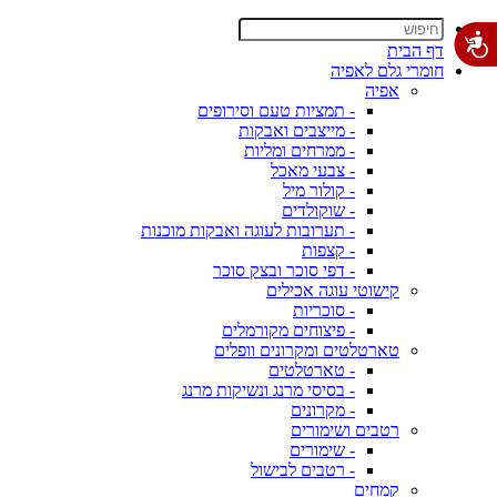
דף הבית
חומרי גלם לאפיה
אפיה
- תמציות טעם וסירופים
- מייצבים ואבקות
- ממרחים ומליות
- צבעי מאכל
- קולור מיל
- שוקולדים
- תערובות לעוגה ואבקות מוכנות
- קצפות
- דפי סוכר ובצק סוכר
קישוטי עוגה אכילים
- סוכריות
- פיצוחים מקורמלים
טארטלטים ומקרונים וופלים
- טארטלטים
- בסיסי מרנג ונשיקות מרנג
- מקרונים
רטבים ושימורים
- שימורים
- רטבים לבישול
קמחים