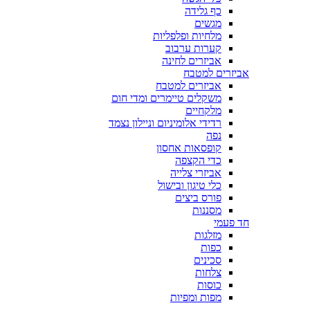
כף גלידה
מגשים
מלחיות ופלפליות
קערות ערבוב
אביזרים לחינה
אביזרים למטבח
אביזרים למטבח
משקלים טיימרים ומדי חום
מלקחיים
רדידי אלומיניום וניילון נצמד
נפה
קופסאות אחסון
כדי הקצפה
אביזרי צלייה
כלי טיגון ובישול
פורס ביצים
מסננות
חד פעמי
מזלגות
כפות
סכינים
צלחות
כוסות
מפות ומפיות