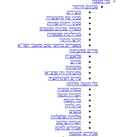
כלי מטבח
סכינים וחיתוך
בוצ’רים
סכיני שף מקצועיות
סכיני ירקות ופירות
משחיזי סכינים ומגנטים
מנדולינות ופומפיות
קרשי חיתוך
מספריים כותשי שום ומועכי תפו"א
סירים ומחבתות
פלאנצ’ה
סירים
מחבתות
מחבתות ווק ופינג’אן
סירים לאינדוקציה
כלי הגשה וחלוקה
כוסות זכוכית
קערות הגשה
כלי הגשה
כף גלידה
מגשים
מלחיות ופלפליות
קערות ערבוב
אביזרים לחינה
אביזרים למטבח