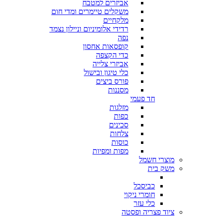
אביזרים למטבח
משקלים טיימרים ומדי חום
מלקחיים
רדידי אלומיניום וניילון נצמד
נפה
קופסאות אחסון
כדי הקצפה
אביזרי צלייה
כלי טיגון ובישול
פורס ביצים
מסננות
חד פעמי
מזלגות
כפות
סכינים
צלחות
כוסות
מפות ומפיות
מוצרי חשמל
משק בית
כביסכל
חומרי ניקוי
כלי עזר
ציוד פצריה ופסטה