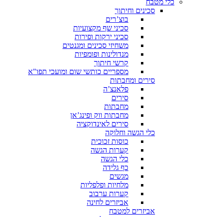
כלי מטבח
סכינים וחיתוך
בוצ’רים
סכיני שף מקצועיות
סכיני ירקות ופירות
משחיזי סכינים ומגנטים
מנדולינות ופומפיות
קרשי חיתוך
מספריים כותשי שום ומועכי תפו"א
סירים ומחבתות
פלאנצ’ה
סירים
מחבתות
מחבתות ווק ופינג’אן
סירים לאינדוקציה
כלי הגשה וחלוקה
כוסות זכוכית
קערות הגשה
כלי הגשה
כף גלידה
מגשים
מלחיות ופלפליות
קערות ערבוב
אביזרים לחינה
אביזרים למטבח