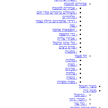
אביזרים למטבח
- אביזרים למטבח
- משקלים טיימרים ומדי חום
- מלקחיים
- רדידי אלומיניום וניילון נצמד
- נפה
- קופסאות אחסון
- כדי הקצפה
- אביזרי צלייה
- כלי טיגון ובישול
- פורס ביצים
- מסננות
חד פעמי
- מזלגות
- כפות
- סכינים
- צלחות
- כוסות
- מפות ומפיות
מוצרי חשמל
משק בית
- כביסכל
- חומרי ניקוי
- כלי עזר
ציוד פצריה ופסטה