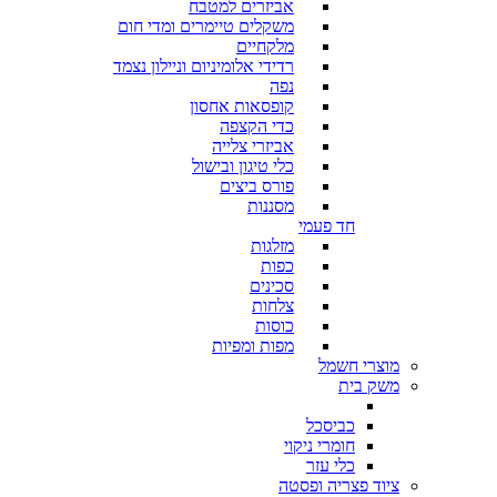
אביזרים למטבח
משקלים טיימרים ומדי חום
מלקחיים
רדידי אלומיניום וניילון נצמד
נפה
קופסאות אחסון
כדי הקצפה
אביזרי צלייה
כלי טיגון ובישול
פורס ביצים
מסננות
חד פעמי
מזלגות
כפות
סכינים
צלחות
כוסות
מפות ומפיות
מוצרי חשמל
משק בית
כביסכל
חומרי ניקוי
כלי עזר
ציוד פצריה ופסטה