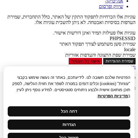
אנליטיקה
שיווק ופרסום
עוגיות אלו הכרחיות לתפקוד התקין של האתר, כולל התחברות, שמירת
העדפות בסיסיות ואבטחה. לא ניתן להשבית עוגיות אלו.
עוגיות אלו פעילות תמיד ואינן דורשות אישור.
PHPSESSID
שמירת סשן משתמש לצורך תפקוד האתר
locale
שמירת שפת התצוגה והעדפות אזוריות
שמירת ההגדרות
אישור כל העוגיות
נגישות
סגור
הפרטיות שלכם חשובה לנו. לידיעתכם, באתר זה נעשה שימוש בקבצי
"עוגיות" (cookies) וכלים דומים במטרה לשפר את חווית הגלישה, לספק
נגישות
תוכן מותאם אישית ולבצע ניתוחים סטטיסטיים. למידע נוסף ניתן לעיין
ב
מדיניות הפרטיות
הגדל טקסט
הקטן טקסט
גווני אפור
דחה הכל
נגודיות גבוהה
ניגודיות הפוכה
הגדרות
רקע בהיר
הדגשת קישורים
פונט קריא
מאשר הכל