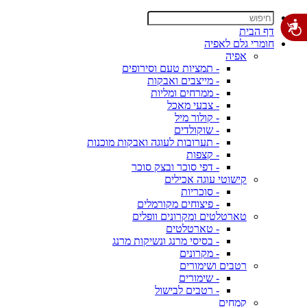
דף הבית
חומרי גלם לאפיה
אפיה
- תמציות טעם וסירופים
- מייצבים ואבקות
- ממרחים ומליות
- צבעי מאכל
- קולור מיל
- שוקולדים
- תערובות לעוגה ואבקות מוכנות
- קצפות
- דפי סוכר ובצק סוכר
קישוטי עוגה אכילים
- סוכריות
- פיצוחים מקורמלים
טארטלטים ומקרונים וופלים
- טארטלטים
- בסיסי מרנג ונשיקות מרנג
- מקרונים
רטבים ושימורים
- שימורים
- רטבים לבישול
קמחים