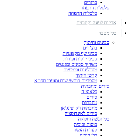
ברנרים
סלסלות התפחה
סלסלות התפחה
אריזות לעוגה וקינוחים
כלי מטבח
סכינים וחיתוך
בוצ’רים
סכיני שף מקצועיות
סכיני ירקות ופירות
משחיזי סכינים ומגנטים
מנדולינות ופומפיות
קרשי חיתוך
מספריים כותשי שום ומועכי תפו"א
סירים ומחבתות
פלאנצ’ה
סירים
מחבתות
מחבתות ווק ופינג’אן
סירים לאינדוקציה
כלי הגשה וחלוקה
כוסות זכוכית
קערות הגשה
כלי הגשה