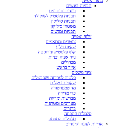
מוצרי אפייה
תבניות ומגשים
רינגים וחותכנים
תבניות פלסטיק לשוקולד
תבניות סיליקון
משטחי סיליקון
תבניות ומגשים
זילוף ואפייה
צנטרים ומתאמים
שקיות זילוף
קלף פלסטיק ונירוסטה
נייר אפיה ובניות
מכחולים
אייר בראש
ציוד משלים
פלטות למריחה ושפכטלים
שקפים ומקלות
מד טמפרטורה
כדי מדידה
מברשות ומריות
מערוכים ומטרפות
ברנרים
סלסלות התפחה
סלסלות התפחה
אריזות לעוגה וקינוחים