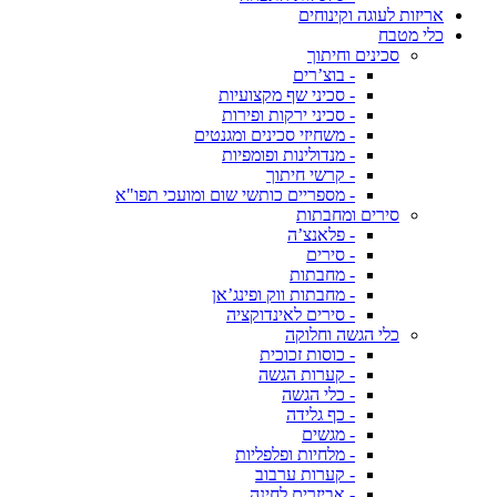
אריזות לעוגה וקינוחים
כלי מטבח
סכינים וחיתוך
- בוצ’רים
- סכיני שף מקצועיות
- סכיני ירקות ופירות
- משחיזי סכינים ומגנטים
- מנדולינות ופומפיות
- קרשי חיתוך
- מספריים כותשי שום ומועכי תפו"א
סירים ומחבתות
- פלאנצ’ה
- סירים
- מחבתות
- מחבתות ווק ופינג’אן
- סירים לאינדוקציה
כלי הגשה וחלוקה
- כוסות זכוכית
- קערות הגשה
- כלי הגשה
- כף גלידה
- מגשים
- מלחיות ופלפליות
- קערות ערבוב
- אביזרים לחינה