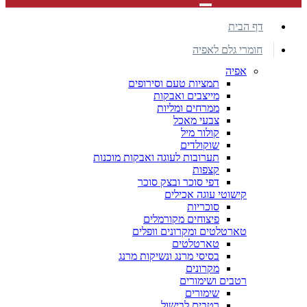
דף הבית
חומרי גלם לאפיה
אפיה
תמציות טעם וסירופים
מייצבים ואבקות
ממרחים ומליות
צבעי מאכל
קולור מיל
שוקולדים
תערובות לעוגה ואבקות מוכנות
קצפות
דפי סוכר ובצק סוכר
קישוטי עוגה אכילים
סוכריות
פיצוחים מקורמלים
טארטלטים ומקרונים וופלים
טארטלטים
בסיסי מרנג ונשיקות מרנג
מקרונים
רטבים ושימורים
שימורים
רטבים לבישול