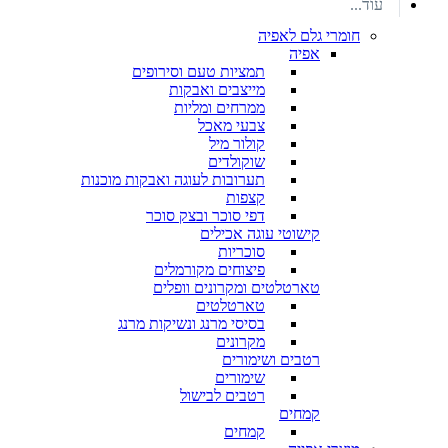
עוד...
חומרי גלם לאפיה
אפיה
תמציות טעם וסירופים
מייצבים ואבקות
ממרחים ומליות
צבעי מאכל
קולור מיל
שוקולדים
תערובות לעוגה ואבקות מוכנות
קצפות
דפי סוכר ובצק סוכר
קישוטי עוגה אכילים
סוכריות
פיצוחים מקורמלים
טארטלטים ומקרונים וופלים
טארטלטים
בסיסי מרנג ונשיקות מרנג
מקרונים
רטבים ושימורים
שימורים
רטבים לבישול
קמחים
קמחים