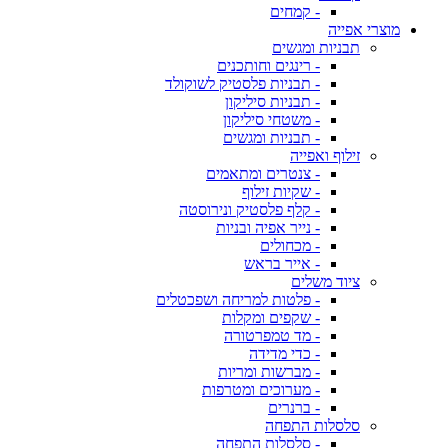
- קמחים
מוצרי אפייה
תבניות ומגשים
- רינגים וחותכנים
- תבניות פלסטיק לשוקולד
- תבניות סיליקון
- משטחי סיליקון
- תבניות ומגשים
זילוף ואפייה
- צנטרים ומתאמים
- שקיות זילוף
- קלף פלסטיק ונירוסטה
- נייר אפיה ובניות
- מכחולים
- אייר בראש
ציוד משלים
- פלטות למריחה ושפכטלים
- שקפים ומקלות
- מד טמפרטורה
- כדי מדידה
- מברשות ומריות
- מערוכים ומטרפות
- ברנרים
סלסלות התפחה
- סלסלות התפחה