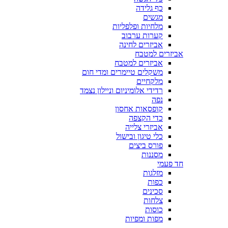
כף גלידה
מגשים
מלחיות ופלפליות
קערות ערבוב
אביזרים לחינה
אביזרים למטבח
אביזרים למטבח
משקלים טיימרים ומדי חום
מלקחיים
רדידי אלומיניום וניילון נצמד
נפה
קופסאות אחסון
כדי הקצפה
אביזרי צלייה
כלי טיגון ובישול
פורס ביצים
מסננות
חד פעמי
מזלגות
כפות
סכינים
צלחות
כוסות
מפות ומפיות