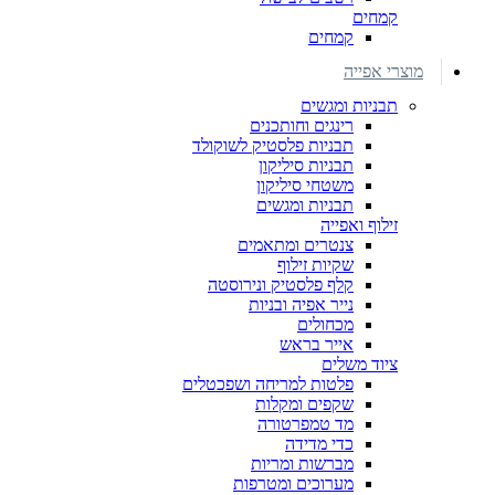
קמחים
קמחים
מוצרי אפייה
תבניות ומגשים
רינגים וחותכנים
תבניות פלסטיק לשוקולד
תבניות סיליקון
משטחי סיליקון
תבניות ומגשים
זילוף ואפייה
צנטרים ומתאמים
שקיות זילוף
קלף פלסטיק ונירוסטה
נייר אפיה ובניות
מכחולים
אייר בראש
ציוד משלים
פלטות למריחה ושפכטלים
שקפים ומקלות
מד טמפרטורה
כדי מדידה
מברשות ומריות
מערוכים ומטרפות