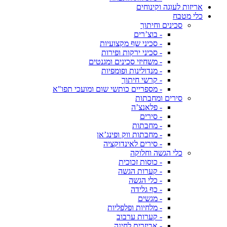
אריזות לעוגה וקינוחים
כלי מטבח
סכינים וחיתוך
- בוצ’רים
- סכיני שף מקצועיות
- סכיני ירקות ופירות
- משחיזי סכינים ומגנטים
- מנדולינות ופומפיות
- קרשי חיתוך
- מספריים כותשי שום ומועכי תפו"א
סירים ומחבתות
- פלאנצ’ה
- סירים
- מחבתות
- מחבתות ווק ופינג’אן
- סירים לאינדוקציה
כלי הגשה וחלוקה
- כוסות זכוכית
- קערות הגשה
- כלי הגשה
- כף גלידה
- מגשים
- מלחיות ופלפליות
- קערות ערבוב
- אביזרים לחינה