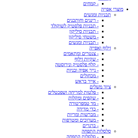
- קמחים
מוצרי אפייה
תבניות ומגשים
- רינגים וחותכנים
- תבניות פלסטיק לשוקולד
- תבניות סיליקון
- משטחי סיליקון
- תבניות ומגשים
זילוף ואפייה
- צנטרים ומתאמים
- שקיות זילוף
- קלף פלסטיק ונירוסטה
- נייר אפיה ובניות
- מכחולים
- אייר בראש
ציוד משלים
- פלטות למריחה ושפכטלים
- שקפים ומקלות
- מד טמפרטורה
- כדי מדידה
- מברשות ומריות
- מערוכים ומטרפות
- ברנרים
סלסלות התפחה
- סלסלות התפחה