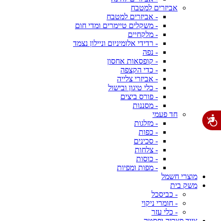
אביזרים למטבח
- אביזרים למטבח
- משקלים טיימרים ומדי חום
- מלקחיים
- רדידי אלומיניום וניילון נצמד
- נפה
- קופסאות אחסון
- כדי הקצפה
- אביזרי צלייה
- כלי טיגון ובישול
- פורס ביצים
- מסננות
חד פעמי
- מזלגות
- כפות
- סכינים
- צלחות
- כוסות
- מפות ומפיות
מוצרי חשמל
משק בית
- כביסכל
- חומרי ניקוי
- כלי עזר
ציוד פצריה ופסטה