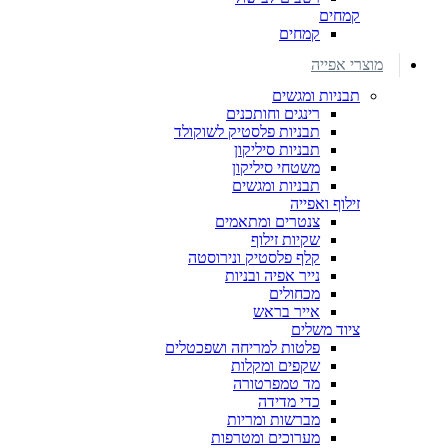
קמחים
קמחים
מוצרי אפייה
תבניות ומגשים
רינגים וחותכנים
תבניות פלסטיק לשוקולד
תבניות סיליקון
משטחי סיליקון
תבניות ומגשים
זילוף ואפייה
צנטרים ומתאמים
שקיות זילוף
קלף פלסטיק ונירוסטה
נייר אפיה ובניות
מכחולים
אייר בראש
ציוד משלים
פלטות למריחה ושפכטלים
שקפים ומקלות
מד טמפרטורה
כדי מדידה
מברשות ומריות
מערוכים ומטרפות