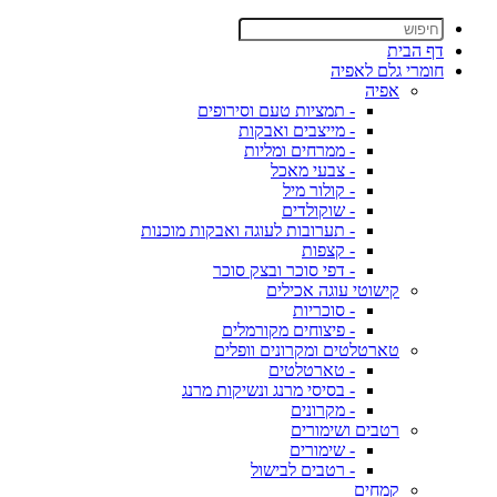
דף הבית
חומרי גלם לאפיה
אפיה
- תמציות טעם וסירופים
- מייצבים ואבקות
- ממרחים ומליות
- צבעי מאכל
- קולור מיל
- שוקולדים
- תערובות לעוגה ואבקות מוכנות
- קצפות
- דפי סוכר ובצק סוכר
קישוטי עוגה אכילים
- סוכריות
- פיצוחים מקורמלים
טארטלטים ומקרונים וופלים
- טארטלטים
- בסיסי מרנג ונשיקות מרנג
- מקרונים
רטבים ושימורים
- שימורים
- רטבים לבישול
קמחים