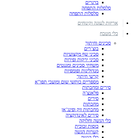
ברנרים
סלסלות התפחה
סלסלות התפחה
אריזות לעוגה וקינוחים
כלי מטבח
סכינים וחיתוך
בוצ’רים
סכיני שף מקצועיות
סכיני ירקות ופירות
משחיזי סכינים ומגנטים
מנדולינות ופומפיות
קרשי חיתוך
מספריים כותשי שום ומועכי תפו"א
סירים ומחבתות
פלאנצ’ה
סירים
מחבתות
מחבתות ווק ופינג’אן
סירים לאינדוקציה
כלי הגשה וחלוקה
כוסות זכוכית
קערות הגשה
כלי הגשה