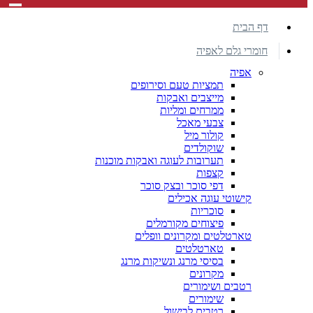
דף הבית
חומרי גלם לאפיה
אפיה
תמציות טעם וסירופים
מייצבים ואבקות
ממרחים ומליות
צבעי מאכל
קולור מיל
שוקולדים
תערובות לעוגה ואבקות מוכנות
קצפות
דפי סוכר ובצק סוכר
קישוטי עוגה אכילים
סוכריות
פיצוחים מקורמלים
טארטלטים ומקרונים וופלים
טארטלטים
בסיסי מרנג ונשיקות מרנג
מקרונים
רטבים ושימורים
שימורים
רטבים לבישול