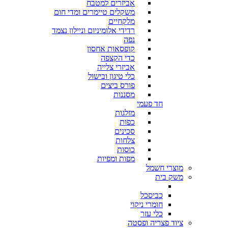
אביזרים למטבח
משקלים טיימרים ומדי חום
מלקחיים
רדידי אלומיניום וניילון נצמד
נפה
קופסאות אחסון
כדי הקצפה
אביזרי צלייה
כלי טיגון ובישול
פורס ביצים
מסננות
חד פעמי
מזלגות
כפות
סכינים
צלחות
כוסות
מפות ומפיות
מוצרי חשמל
משק בית
כביסכל
חומרי ניקוי
כלי עזר
ציוד פצריה ופסטה