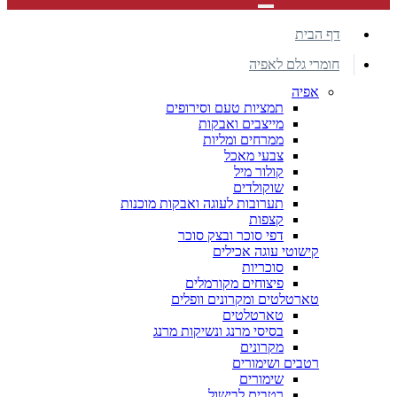
דף הבית
חומרי גלם לאפיה
אפיה
תמציות טעם וסירופים
מייצבים ואבקות
ממרחים ומליות
צבעי מאכל
קולור מיל
שוקולדים
תערובות לעוגה ואבקות מוכנות
קצפות
דפי סוכר ובצק סוכר
קישוטי עוגה אכילים
סוכריות
פיצוחים מקורמלים
טארטלטים ומקרונים וופלים
טארטלטים
בסיסי מרנג ונשיקות מרנג
מקרונים
רטבים ושימורים
שימורים
רטבים לבישול