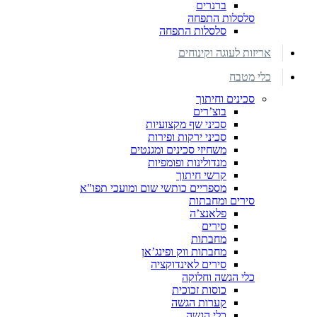
ברנרים
סלסלות התפחה
סלסלות התפחה
אריזות לעוגה וקינוחים
כלי מטבח
סכינים וחיתוך
בוצ’רים
סכיני שף מקצועיות
סכיני ירקות ופירות
משחיזי סכינים ומגנטים
מנדולינות ופומפיות
קרשי חיתוך
מספריים כותשי שום ומועכי תפו"א
סירים ומחבתות
פלאנצ’ה
סירים
מחבתות
מחבתות ווק ופינג’אן
סירים לאינדוקציה
כלי הגשה וחלוקה
כוסות זכוכית
קערות הגשה
כלי הגשה