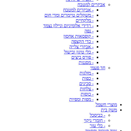
אביזרים למטבח
- אביזרים למטבח
- משקלים טיימרים ומדי חום
- מלקחיים
- רדידי אלומיניום וניילון נצמד
- נפה
- קופסאות אחסון
- כדי הקצפה
- אביזרי צלייה
- כלי טיגון ובישול
- פורס ביצים
- מסננות
חד פעמי
- מזלגות
- כפות
- סכינים
- צלחות
- כוסות
- מפות ומפיות
מוצרי חשמל
משק בית
- כביסכל
- חומרי ניקוי
- כלי עזר
ציוד פצריה ופסטה