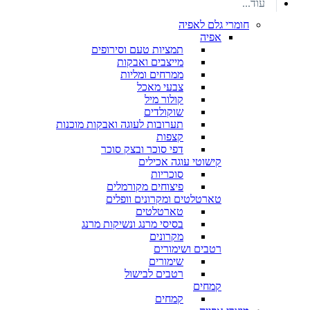
עוד...
חומרי גלם לאפיה
אפיה
תמציות טעם וסירופים
מייצבים ואבקות
ממרחים ומליות
צבעי מאכל
קולור מיל
שוקולדים
תערובות לעוגה ואבקות מוכנות
קצפות
דפי סוכר ובצק סוכר
קישוטי עוגה אכילים
סוכריות
פיצוחים מקורמלים
טארטלטים ומקרונים וופלים
טארטלטים
בסיסי מרנג ונשיקות מרנג
מקרונים
רטבים ושימורים
שימורים
רטבים לבישול
קמחים
קמחים