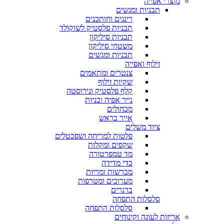
מוצרי אפייה
תבניות ומגשים
רינגים וחותכנים
תבניות פלסטיק לשוקולד
תבניות סיליקון
משטחי סיליקון
תבניות ומגשים
זילוף ואפייה
צנטרים ומתאמים
שקיות זילוף
קלף פלסטיק ונירוסטה
נייר אפיה ובניות
מכחולים
אייר בראש
ציוד משלים
פלטות למריחה ושפכטלים
שקפים ומקלות
מד טמפרטורה
כדי מדידה
מברשות ומריות
מערוכים ומטרפות
ברנרים
סלסלות התפחה
סלסלות התפחה
אריזות לעוגה וקינוחים