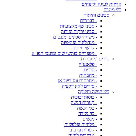
אריזות לעוגה וקינוחים
כלי מטבח
סכינים וחיתוך
- בוצ’רים
- סכיני שף מקצועיות
- סכיני ירקות ופירות
- משחיזי סכינים ומגנטים
- מנדולינות ופומפיות
- קרשי חיתוך
- מספריים כותשי שום ומועכי תפו"א
סירים ומחבתות
- פלאנצ’ה
- סירים
- מחבתות
- מחבתות ווק ופינג’אן
- סירים לאינדוקציה
כלי הגשה וחלוקה
- כוסות זכוכית
- קערות הגשה
- כלי הגשה
- כף גלידה
- מגשים
- מלחיות ופלפליות
- קערות ערבוב
- אביזרים לחינה