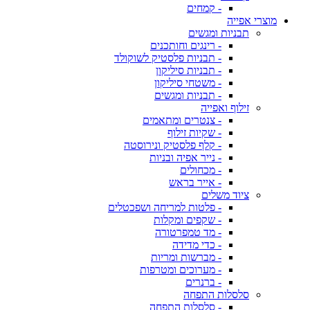
- קמחים
מוצרי אפייה
תבניות ומגשים
- רינגים וחותכנים
- תבניות פלסטיק לשוקולד
- תבניות סיליקון
- משטחי סיליקון
- תבניות ומגשים
זילוף ואפייה
- צנטרים ומתאמים
- שקיות זילוף
- קלף פלסטיק ונירוסטה
- נייר אפיה ובניות
- מכחולים
- אייר בראש
ציוד משלים
- פלטות למריחה ושפכטלים
- שקפים ומקלות
- מד טמפרטורה
- כדי מדידה
- מברשות ומריות
- מערוכים ומטרפות
- ברנרים
סלסלות התפחה
- סלסלות התפחה