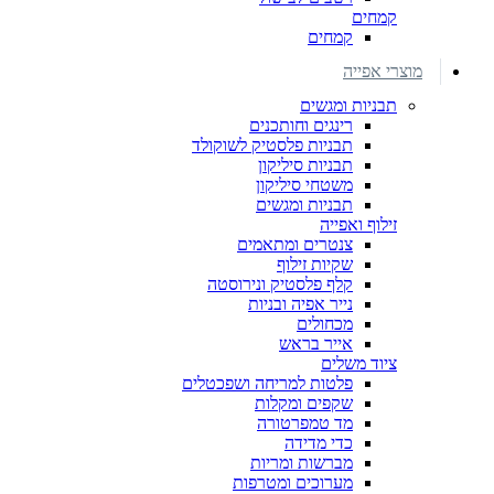
קמחים
קמחים
מוצרי אפייה
תבניות ומגשים
רינגים וחותכנים
תבניות פלסטיק לשוקולד
תבניות סיליקון
משטחי סיליקון
תבניות ומגשים
זילוף ואפייה
צנטרים ומתאמים
שקיות זילוף
קלף פלסטיק ונירוסטה
נייר אפיה ובניות
מכחולים
אייר בראש
ציוד משלים
פלטות למריחה ושפכטלים
שקפים ומקלות
מד טמפרטורה
כדי מדידה
מברשות ומריות
מערוכים ומטרפות