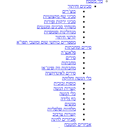
כלי מטבח
סכינים וחיתוך
בוצ’רים
סכיני שף מקצועיות
סכיני ירקות ופירות
משחיזי סכינים ומגנטים
מנדולינות ופומפיות
קרשי חיתוך
מספריים כותשי שום ומועכי תפו"א
סירים ומחבתות
פלאנצ’ה
סירים
מחבתות
מחבתות ווק ופינג’אן
סירים לאינדוקציה
כלי הגשה וחלוקה
כוסות זכוכית
קערות הגשה
כלי הגשה
כף גלידה
מגשים
מלחיות ופלפליות
קערות ערבוב
אביזרים לחינה
אביזרים למטבח