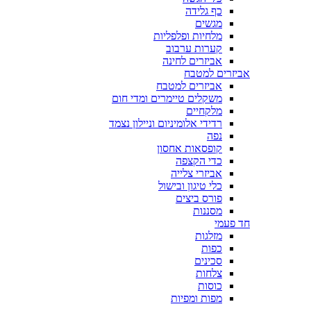
כף גלידה
מגשים
מלחיות ופלפליות
קערות ערבוב
אביזרים לחינה
אביזרים למטבח
אביזרים למטבח
משקלים טיימרים ומדי חום
מלקחיים
רדידי אלומיניום וניילון נצמד
נפה
קופסאות אחסון
כדי הקצפה
אביזרי צלייה
כלי טיגון ובישול
פורס ביצים
מסננות
חד פעמי
מזלגות
כפות
סכינים
צלחות
כוסות
מפות ומפיות