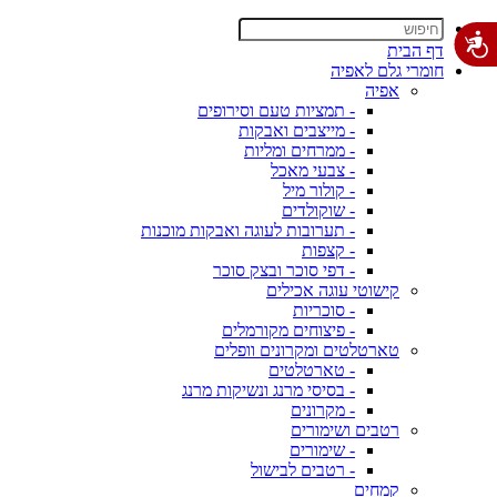
דף הבית
חומרי גלם לאפיה
אפיה
- תמציות טעם וסירופים
- מייצבים ואבקות
- ממרחים ומליות
- צבעי מאכל
- קולור מיל
- שוקולדים
- תערובות לעוגה ואבקות מוכנות
- קצפות
- דפי סוכר ובצק סוכר
קישוטי עוגה אכילים
- סוכריות
- פיצוחים מקורמלים
טארטלטים ומקרונים וופלים
- טארטלטים
- בסיסי מרנג ונשיקות מרנג
- מקרונים
רטבים ושימורים
- שימורים
- רטבים לבישול
קמחים