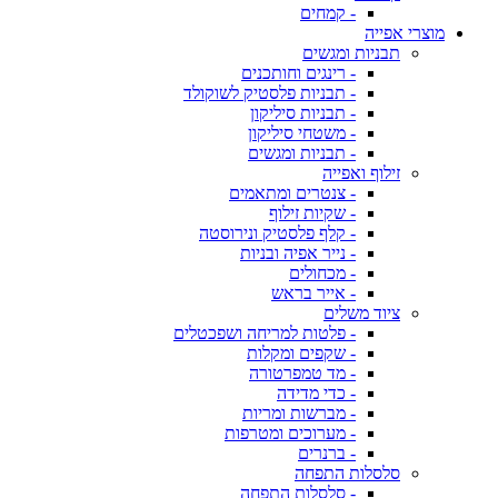
- קמחים
מוצרי אפייה
תבניות ומגשים
- רינגים וחותכנים
- תבניות פלסטיק לשוקולד
- תבניות סיליקון
- משטחי סיליקון
- תבניות ומגשים
זילוף ואפייה
- צנטרים ומתאמים
- שקיות זילוף
- קלף פלסטיק ונירוסטה
- נייר אפיה ובניות
- מכחולים
- אייר בראש
ציוד משלים
- פלטות למריחה ושפכטלים
- שקפים ומקלות
- מד טמפרטורה
- כדי מדידה
- מברשות ומריות
- מערוכים ומטרפות
- ברנרים
סלסלות התפחה
- סלסלות התפחה