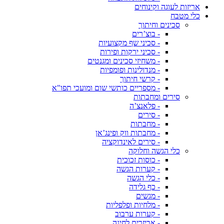
אריזות לעוגה וקינוחים
כלי מטבח
סכינים וחיתוך
- בוצ’רים
- סכיני שף מקצועיות
- סכיני ירקות ופירות
- משחיזי סכינים ומגנטים
- מנדולינות ופומפיות
- קרשי חיתוך
- מספריים כותשי שום ומועכי תפו"א
סירים ומחבתות
- פלאנצ’ה
- סירים
- מחבתות
- מחבתות ווק ופינג’אן
- סירים לאינדוקציה
כלי הגשה וחלוקה
- כוסות זכוכית
- קערות הגשה
- כלי הגשה
- כף גלידה
- מגשים
- מלחיות ופלפליות
- קערות ערבוב
- אביזרים לחינה