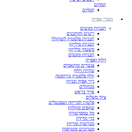
קמחים
קמחים
מוצרי אפייה
תבניות ומגשים
רינגים וחותכנים
תבניות פלסטיק לשוקולד
תבניות סיליקון
משטחי סיליקון
תבניות ומגשים
זילוף ואפייה
צנטרים ומתאמים
שקיות זילוף
קלף פלסטיק ונירוסטה
נייר אפיה ובניות
מכחולים
אייר בראש
ציוד משלים
פלטות למריחה ושפכטלים
שקפים ומקלות
מד טמפרטורה
כדי מדידה
מברשות ומריות
מערוכים ומטרפות