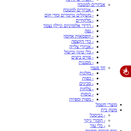
אביזרים למטבח
- אביזרים למטבח
- משקלים טיימרים ומדי חום
- מלקחיים
- רדידי אלומיניום וניילון נצמד
- נפה
- קופסאות אחסון
- כדי הקצפה
- אביזרי צלייה
- כלי טיגון ובישול
- פורס ביצים
- מסננות
חד פעמי
- מזלגות
- כפות
- סכינים
- צלחות
- כוסות
- מפות ומפיות
מוצרי חשמל
משק בית
- כביסכל
- חומרי ניקוי
- כלי עזר
ציוד פצריה ופסטה