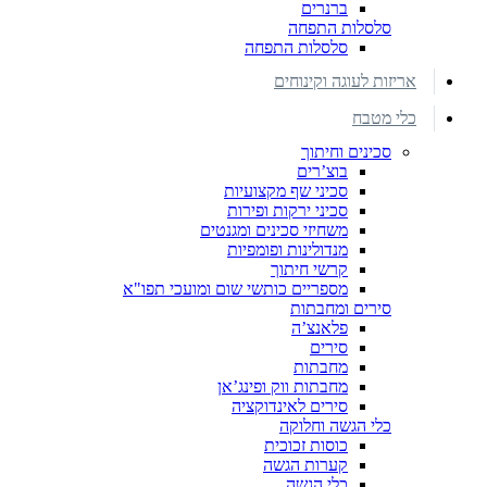
ברנרים
סלסלות התפחה
סלסלות התפחה
אריזות לעוגה וקינוחים
כלי מטבח
סכינים וחיתוך
בוצ’רים
סכיני שף מקצועיות
סכיני ירקות ופירות
משחיזי סכינים ומגנטים
מנדולינות ופומפיות
קרשי חיתוך
מספריים כותשי שום ומועכי תפו"א
סירים ומחבתות
פלאנצ’ה
סירים
מחבתות
מחבתות ווק ופינג’אן
סירים לאינדוקציה
כלי הגשה וחלוקה
כוסות זכוכית
קערות הגשה
כלי הגשה