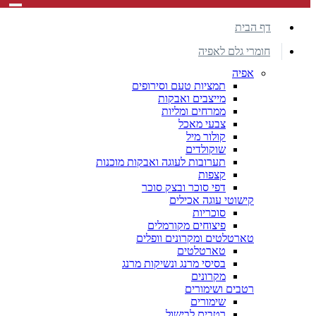
דף הבית
חומרי גלם לאפיה
אפיה
תמציות טעם וסירופים
מייצבים ואבקות
ממרחים ומליות
צבעי מאכל
קולור מיל
שוקולדים
תערובות לעוגה ואבקות מוכנות
קצפות
דפי סוכר ובצק סוכר
קישוטי עוגה אכילים
סוכריות
פיצוחים מקורמלים
טארטלטים ומקרונים וופלים
טארטלטים
בסיסי מרנג ונשיקות מרנג
מקרונים
רטבים ושימורים
שימורים
רטבים לבישול