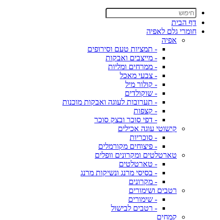
דף הבית
חומרי גלם לאפיה
אפיה
- תמציות טעם וסירופים
- מייצבים ואבקות
- ממרחים ומליות
- צבעי מאכל
- קולור מיל
- שוקולדים
- תערובות לעוגה ואבקות מוכנות
- קצפות
- דפי סוכר ובצק סוכר
קישוטי עוגה אכילים
- סוכריות
- פיצוחים מקורמלים
טארטלטים ומקרונים וופלים
- טארטלטים
- בסיסי מרנג ונשיקות מרנג
- מקרונים
רטבים ושימורים
- שימורים
- רטבים לבישול
קמחים