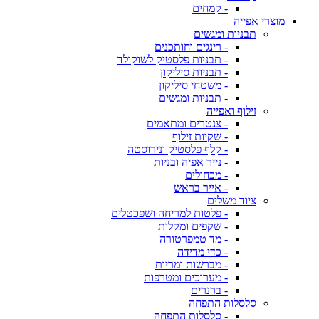
- קמחים
מוצרי אפייה
תבניות ומגשים
- רינגים וחותכנים
- תבניות פלסטיק לשוקולד
- תבניות סיליקון
- משטחי סיליקון
- תבניות ומגשים
זילוף ואפייה
- צנטרים ומתאמים
- שקיות זילוף
- קלף פלסטיק ונירוסטה
- נייר אפיה ובניות
- מכחולים
- אייר בראש
ציוד משלים
- פלטות למריחה ושפכטלים
- שקפים ומקלות
- מד טמפרטורה
- כדי מדידה
- מברשות ומריות
- מערוכים ומטרפות
- ברנרים
סלסלות התפחה
- סלסלות התפחה