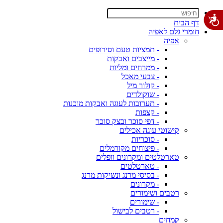
דף הבית
חומרי גלם לאפיה
אפיה
- תמציות טעם וסירופים
- מייצבים ואבקות
- ממרחים ומליות
- צבעי מאכל
- קולור מיל
- שוקולדים
- תערובות לעוגה ואבקות מוכנות
- קצפות
- דפי סוכר ובצק סוכר
קישוטי עוגה אכילים
- סוכריות
- פיצוחים מקורמלים
טארטלטים ומקרונים וופלים
- טארטלטים
- בסיסי מרנג ונשיקות מרנג
- מקרונים
רטבים ושימורים
- שימורים
- רטבים לבישול
קמחים