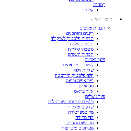
קמחים
קמחים
מוצרי אפייה
תבניות ומגשים
רינגים וחותכנים
תבניות פלסטיק לשוקולד
תבניות סיליקון
משטחי סיליקון
תבניות ומגשים
זילוף ואפייה
צנטרים ומתאמים
שקיות זילוף
קלף פלסטיק ונירוסטה
נייר אפיה ובניות
מכחולים
אייר בראש
ציוד משלים
פלטות למריחה ושפכטלים
שקפים ומקלות
מד טמפרטורה
כדי מדידה
מברשות ומריות
מערוכים ומטרפות