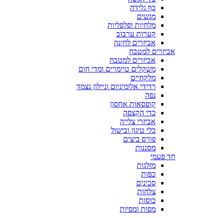
כף גלידה
מגשים
מלחיות ופלפליות
קערות ערבוב
אביזרים לחינה
אביזרים למטבח
אביזרים למטבח
משקלים טיימרים ומדי חום
מלקחיים
רדידי אלומיניום וניילון נצמד
נפה
קופסאות אחסון
כדי הקצפה
אביזרי צלייה
כלי טיגון ובישול
פורס ביצים
מסננות
חד פעמי
מזלגות
כפות
סכינים
צלחות
כוסות
מפות ומפיות