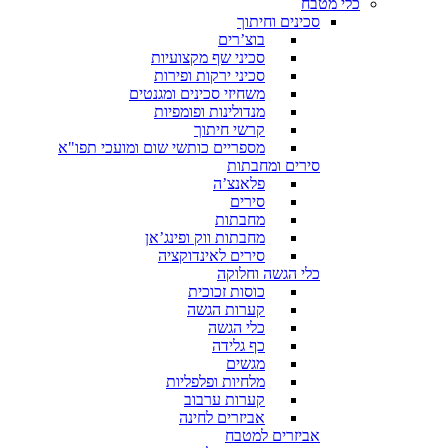
כלי מטבח
סכינים וחיתוך
בוצ’רים
סכיני שף מקצועיות
סכיני ירקות ופירות
משחיזי סכינים ומגנטים
מנדולינות ופומפיות
קרשי חיתוך
מספריים כותשי שום ומועכי תפו"א
סירים ומחבתות
פלאנצ’ה
סירים
מחבתות
מחבתות ווק ופינג’אן
סירים לאינדוקציה
כלי הגשה וחלוקה
כוסות זכוכית
קערות הגשה
כלי הגשה
כף גלידה
מגשים
מלחיות ופלפליות
קערות ערבוב
אביזרים לחינה
אביזרים למטבח