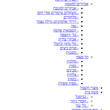
אביזרים למטבח
- אביזרים למטבח
- משקלים טיימרים ומדי חום
- מלקחיים
- רדידי אלומיניום וניילון נצמד
- נפה
- קופסאות אחסון
- כדי הקצפה
- אביזרי צלייה
- כלי טיגון ובישול
- פורס ביצים
- מסננות
חד פעמי
- מזלגות
- כפות
- סכינים
- צלחות
- כוסות
- מפות ומפיות
מוצרי חשמל
משק בית
- כביסכל
- חומרי ניקוי
- כלי עזר
ציוד פצריה ופסטה