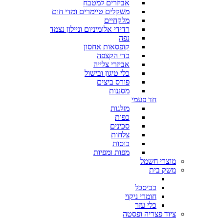
אביזרים למטבח
משקלים טיימרים ומדי חום
מלקחיים
רדידי אלומיניום וניילון נצמד
נפה
קופסאות אחסון
כדי הקצפה
אביזרי צלייה
כלי טיגון ובישול
פורס ביצים
מסננות
חד פעמי
מזלגות
כפות
סכינים
צלחות
כוסות
מפות ומפיות
מוצרי חשמל
משק בית
כביסכל
חומרי ניקוי
כלי עזר
ציוד פצריה ופסטה