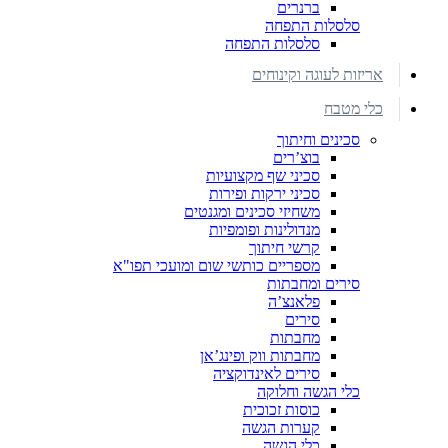
ברנרים
סלסלות התפחה
סלסלות התפחה
אריזות לעוגה וקינוחים
כלי מטבח
סכינים וחיתוך
בוצ’רים
סכיני שף מקצועיות
סכיני ירקות ופירות
משחיזי סכינים ומגנטים
מנדולינות ופומפיות
קרשי חיתוך
מספריים כותשי שום ומועכי תפו"א
סירים ומחבתות
פלאנצ’ה
סירים
מחבתות
מחבתות ווק ופינג’אן
סירים לאינדוקציה
כלי הגשה וחלוקה
כוסות זכוכית
קערות הגשה
כלי הגשה