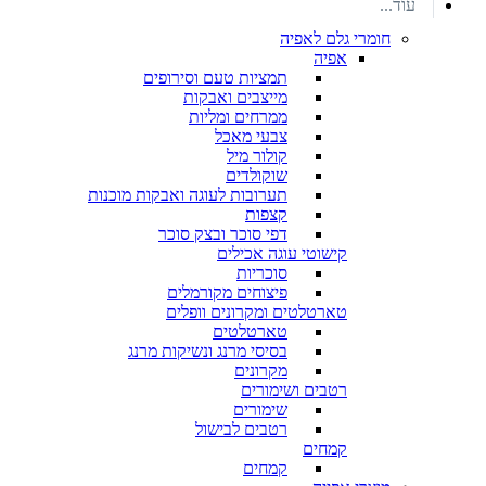
עוד...
חומרי גלם לאפיה
אפיה
תמציות טעם וסירופים
מייצבים ואבקות
ממרחים ומליות
צבעי מאכל
קולור מיל
שוקולדים
תערובות לעוגה ואבקות מוכנות
קצפות
דפי סוכר ובצק סוכר
קישוטי עוגה אכילים
סוכריות
פיצוחים מקורמלים
טארטלטים ומקרונים וופלים
טארטלטים
בסיסי מרנג ונשיקות מרנג
מקרונים
רטבים ושימורים
שימורים
רטבים לבישול
קמחים
קמחים