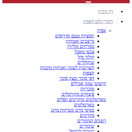
דף הבית
חומרי גלם לאפיה
אפיה
תמציות טעם וסירופים
מייצבים ואבקות
ממרחים ומליות
צבעי מאכל
קולור מיל
שוקולדים
תערובות לעוגה ואבקות מוכנות
קצפות
דפי סוכר ובצק סוכר
קישוטי עוגה אכילים
סוכריות
פיצוחים מקורמלים
טארטלטים ומקרונים וופלים
טארטלטים
בסיסי מרנג ונשיקות מרנג
מקרונים
רטבים ושימורים
שימורים
רטבים לבישול