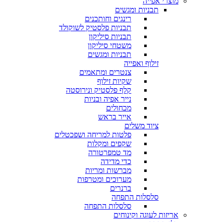
מוצרי אפייה
תבניות ומגשים
רינגים וחותכנים
תבניות פלסטיק לשוקולד
תבניות סיליקון
משטחי סיליקון
תבניות ומגשים
זילוף ואפייה
צנטרים ומתאמים
שקיות זילוף
קלף פלסטיק ונירוסטה
נייר אפיה ובניות
מכחולים
אייר בראש
ציוד משלים
פלטות למריחה ושפכטלים
שקפים ומקלות
מד טמפרטורה
כדי מדידה
מברשות ומריות
מערוכים ומטרפות
ברנרים
סלסלות התפחה
סלסלות התפחה
אריזות לעוגה וקינוחים