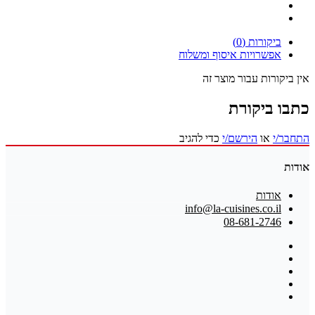
ביקורות (0)
אפשרויות איסוף ומשלוח
אין ביקורות עבור מוצר זה
כתבו ביקורת
התחבר/י
או
הירשם/י
כדי להגיב
אודות
אודות
info@la-cuisines.co.il
08-681-2746