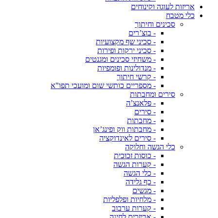
אריזות לעוגה וקינוחים
כלי מטבח
סכינים וחיתוך
- בוצ’רים
- סכיני שף מקצועיות
- סכיני ירקות ופירות
- משחיזי סכינים ומגנטים
- מנדולינות ופומפיות
- קרשי חיתוך
- מספריים כותשי שום ומועכי תפו"א
סירים ומחבתות
- פלאנצ’ה
- סירים
- מחבתות
- מחבתות ווק ופינג’אן
- סירים לאינדוקציה
כלי הגשה וחלוקה
- כוסות זכוכית
- קערות הגשה
- כלי הגשה
- כף גלידה
- מגשים
- מלחיות ופלפליות
- קערות ערבוב
- אביזרים לחינה