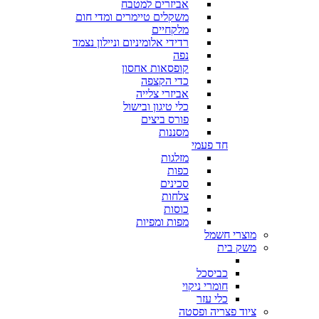
אביזרים למטבח
משקלים טיימרים ומדי חום
מלקחיים
רדידי אלומיניום וניילון נצמד
נפה
קופסאות אחסון
כדי הקצפה
אביזרי צלייה
כלי טיגון ובישול
פורס ביצים
מסננות
חד פעמי
מזלגות
כפות
סכינים
צלחות
כוסות
מפות ומפיות
מוצרי חשמל
משק בית
כביסכל
חומרי ניקוי
כלי עזר
ציוד פצריה ופסטה