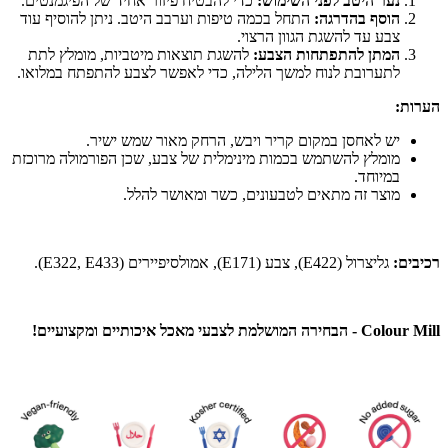
נער היטב לפני השימוש:
כדי להבטיח פיזור אחיד של הפיגמנטים.
הוסף בהדרגה:
התחל בכמה טיפות וערבב היטב. ניתן להוסיף עוד
צבע עד להשגת הגוון הרצוי.
המתן להתפתחות הצבע:
להשגת תוצאות מיטביות, מומלץ לתת
לתערובת לנוח למשך הלילה, כדי לאפשר לצבע להתפתח במלואו.
הערות:
יש לאחסן במקום קריר ויבש, הרחק מאור שמש ישיר.
מומלץ להשתמש בכמות מינימלית של צבע, שכן הפורמולה מרוכזת
במיוחד.
מוצר זה מתאים לטבעונים, כשר ומאושר להלל.
רכיבים:
גליצרול (E422), צבע (E171), אמולסיפיירים (E322, E433).
Colour Mill - הבחירה המושלמת לצבעי מאכל איכותיים ומקצועיים!