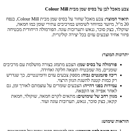
צבע מאכל לבן על בסיס שמן מבית Colour Mill
תיאור המוצר:
צבע מאכל שחור על בסיס שמן מבית Colour Mill, בנפח
20 מ"ל, מיועד במיוחד לשימוש במרכיבים עתירי שומן כמו חמאה,
שוקולד, בצק סוכר, גנאש ותערובות עוגה. הפורמולה הייחודית מבטיחה
פיזור אחיד וצבעים עזים בכל יצירה קולינרית.
יתרונות המוצר:
פורמולה על בסיס שמן:
הצבע מתמזג בצורה מושלמת עם מרכיבים
שומניים, מה שמבטיח תוצאה חלקה ואחידה.
ריכוז פיגמנטים גבוה:
מספק צבעים עזים ודומיננטיים, כך שנדרש
רק כמות קטנה להשגת הגוון הרצוי.
עמידות בפני דהייה:
הצבעים שומרים על עוצמתם לאורך זמן, גם
לאחר אפייה או הקפאה.
מגוון רחב של שימושים:
מתאים לקרם חמאה, שוקולד, חמאת
קקאו, בצק סוכר, גנאש, תערובות עוגה ועוד.
הוראות שימוש: