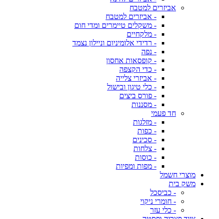
אביזרים למטבח
- אביזרים למטבח
- משקלים טיימרים ומדי חום
- מלקחיים
- רדידי אלומיניום וניילון נצמד
- נפה
- קופסאות אחסון
- כדי הקצפה
- אביזרי צלייה
- כלי טיגון ובישול
- פורס ביצים
- מסננות
חד פעמי
- מזלגות
- כפות
- סכינים
- צלחות
- כוסות
- מפות ומפיות
מוצרי חשמל
משק בית
- כביסכל
- חומרי ניקוי
- כלי עזר
ציוד פצריה ופסטה