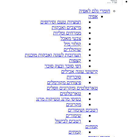
עוד...
חומרי גלם לאפיה
אפיה
תמציות טעם וסירופים
מייצבים ואבקות
ממרחים ומליות
צבעי מאכל
קולור מיל
שוקולדים
תערובות לעוגה ואבקות מוכנות
קצפות
דפי סוכר ובצק סוכר
קישוטי עוגה אכילים
סוכריות
פיצוחים מקורמלים
טארטלטים ומקרונים וופלים
טארטלטים
בסיסי מרנג ונשיקות מרנג
מקרונים
רטבים ושימורים
שימורים
רטבים לבישול
קמחים
קמחים