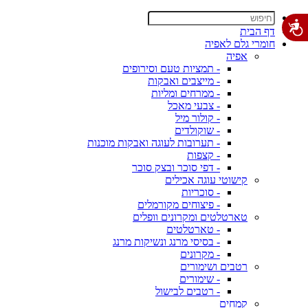
דף הבית
חומרי גלם לאפיה
אפיה
- תמציות טעם וסירופים
- מייצבים ואבקות
- ממרחים ומליות
- צבעי מאכל
- קולור מיל
- שוקולדים
- תערובות לעוגה ואבקות מוכנות
- קצפות
- דפי סוכר ובצק סוכר
קישוטי עוגה אכילים
- סוכריות
- פיצוחים מקורמלים
טארטלטים ומקרונים וופלים
- טארטלטים
- בסיסי מרנג ונשיקות מרנג
- מקרונים
רטבים ושימורים
- שימורים
- רטבים לבישול
קמחים