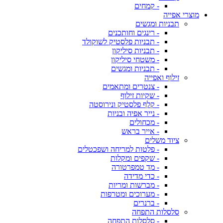
- קמחים
מוצרי אפייה
תבניות ומגשים
- רינגים וחותכנים
- תבניות פלסטיק לשוקולד
- תבניות סיליקון
- משטחי סיליקון
- תבניות ומגשים
זילוף ואפייה
- צנטרים ומתאמים
- שקיות זילוף
- קלף פלסטיק ונירוסטה
- נייר אפיה ובניות
- מכחולים
- אייר בראש
ציוד משלים
- פלטות למריחה ושפכטלים
- שקפים ומקלות
- מד טמפרטורה
- כדי מדידה
- מברשות ומריות
- מערוכים ומטרפות
- ברנרים
סלסלות התפחה
- סלסלות התפחה