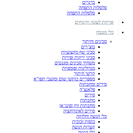
ברנרים
סלסלות התפחה
סלסלות התפחה
אריזות לעוגה וקינוחים
כלי מטבח
סכינים וחיתוך
בוצ’רים
סכיני שף מקצועיות
סכיני ירקות ופירות
משחיזי סכינים ומגנטים
מנדולינות ופומפיות
קרשי חיתוך
מספריים כותשי שום ומועכי תפו"א
סירים ומחבתות
פלאנצ’ה
סירים
מחבתות
מחבתות ווק ופינג’אן
סירים לאינדוקציה
כלי הגשה וחלוקה
כוסות זכוכית
קערות הגשה
כלי הגשה