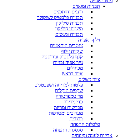
מוצרי אפייה
תבניות ומגשים
רינגים וחותכנים
תבניות פלסטיק לשוקולד
תבניות סיליקון
משטחי סיליקון
תבניות ומגשים
זילוף ואפייה
צנטרים ומתאמים
שקיות זילוף
קלף פלסטיק ונירוסטה
נייר אפיה ובניות
מכחולים
אייר בראש
ציוד משלים
פלטות למריחה ושפכטלים
שקפים ומקלות
מד טמפרטורה
כדי מדידה
מברשות ומריות
מערוכים ומטרפות
ברנרים
סלסלות התפחה
סלסלות התפחה
אריזות לעוגה וקינוחים