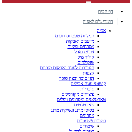
דף הבית
חומרי גלם לאפיה
אפיה
תמציות טעם וסירופים
מייצבים ואבקות
ממרחים ומליות
צבעי מאכל
קולור מיל
שוקולדים
תערובות לעוגה ואבקות מוכנות
קצפות
דפי סוכר ובצק סוכר
קישוטי עוגה אכילים
סוכריות
פיצוחים מקורמלים
טארטלטים ומקרונים וופלים
טארטלטים
בסיסי מרנג ונשיקות מרנג
מקרונים
רטבים ושימורים
שימורים
רטבים לבישול