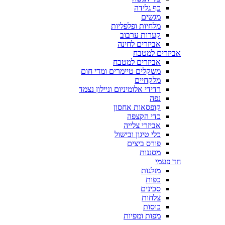
כף גלידה
מגשים
מלחיות ופלפליות
קערות ערבוב
אביזרים לחינה
אביזרים למטבח
אביזרים למטבח
משקלים טיימרים ומדי חום
מלקחיים
רדידי אלומיניום וניילון נצמד
נפה
קופסאות אחסון
כדי הקצפה
אביזרי צלייה
כלי טיגון ובישול
פורס ביצים
מסננות
חד פעמי
מזלגות
כפות
סכינים
צלחות
כוסות
מפות ומפיות