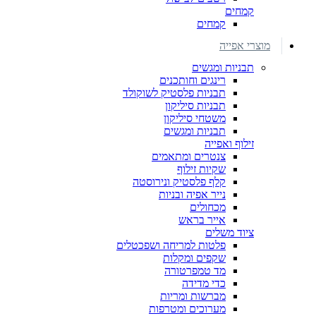
קמחים
קמחים
מוצרי אפייה
תבניות ומגשים
רינגים וחותכנים
תבניות פלסטיק לשוקולד
תבניות סיליקון
משטחי סיליקון
תבניות ומגשים
זילוף ואפייה
צנטרים ומתאמים
שקיות זילוף
קלף פלסטיק ונירוסטה
נייר אפיה ובניות
מכחולים
אייר בראש
ציוד משלים
פלטות למריחה ושפכטלים
שקפים ומקלות
מד טמפרטורה
כדי מדידה
מברשות ומריות
מערוכים ומטרפות