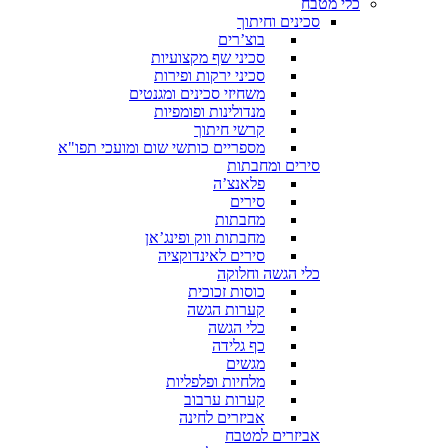
כלי מטבח
סכינים וחיתוך
בוצ’רים
סכיני שף מקצועיות
סכיני ירקות ופירות
משחיזי סכינים ומגנטים
מנדולינות ופומפיות
קרשי חיתוך
מספריים כותשי שום ומועכי תפו"א
סירים ומחבתות
פלאנצ’ה
סירים
מחבתות
מחבתות ווק ופינג’אן
סירים לאינדוקציה
כלי הגשה וחלוקה
כוסות זכוכית
קערות הגשה
כלי הגשה
כף גלידה
מגשים
מלחיות ופלפליות
קערות ערבוב
אביזרים לחינה
אביזרים למטבח