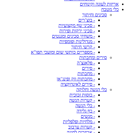
אריזות לעוגה וקינוחים
כלי מטבח
סכינים וחיתוך
- בוצ’רים
- סכיני שף מקצועיות
- סכיני ירקות ופירות
- משחיזי סכינים ומגנטים
- מנדולינות ופומפיות
- קרשי חיתוך
- מספריים כותשי שום ומועכי תפו"א
סירים ומחבתות
- פלאנצ’ה
- סירים
- מחבתות
- מחבתות ווק ופינג’אן
- סירים לאינדוקציה
כלי הגשה וחלוקה
- כוסות זכוכית
- קערות הגשה
- כלי הגשה
- כף גלידה
- מגשים
- מלחיות ופלפליות
- קערות ערבוב
- אביזרים לחינה