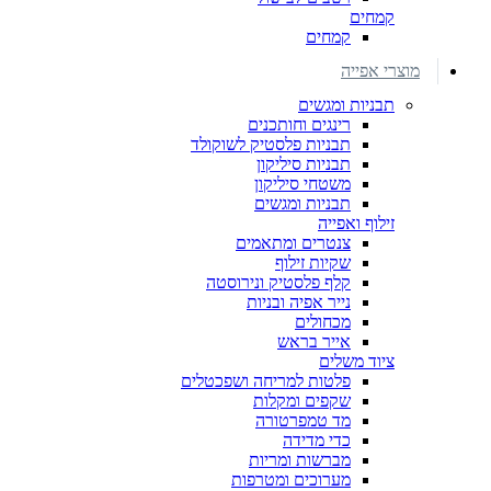
קמחים
קמחים
מוצרי אפייה
תבניות ומגשים
רינגים וחותכנים
תבניות פלסטיק לשוקולד
תבניות סיליקון
משטחי סיליקון
תבניות ומגשים
זילוף ואפייה
צנטרים ומתאמים
שקיות זילוף
קלף פלסטיק ונירוסטה
נייר אפיה ובניות
מכחולים
אייר בראש
ציוד משלים
פלטות למריחה ושפכטלים
שקפים ומקלות
מד טמפרטורה
כדי מדידה
מברשות ומריות
מערוכים ומטרפות