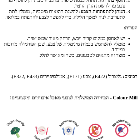
הוסף בהדרגה:
התחל בכמה טיפות וערבב היטב. ניתן להוסיף עוד
צבע עד להשגת הגוון הרצוי.
המתן להתפתחות הצבע:
להשגת תוצאות מיטביות, מומלץ לתת
לתערובת לנוח למשך הלילה, כדי לאפשר לצבע להתפתח במלואו.
הערות:
יש לאחסן במקום קריר ויבש, הרחק מאור שמש ישיר.
מומלץ להשתמש בכמות מינימלית של צבע, שכן הפורמולה מרוכזת
במיוחד.
מוצר זה מתאים לטבעונים, כשר ומאושר להלל.
רכיבים:
גליצרול (E422), צבע (E171), אמולסיפיירים (E322, E433).
Colour Mill - הבחירה המושלמת לצבעי מאכל איכותיים ומקצועיים!