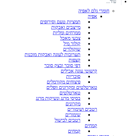
עוד...
חומרי גלם לאפיה
אפיה
תמציות טעם וסירופים
מייצבים ואבקות
ממרחים ומליות
צבעי מאכל
קולור מיל
שוקולדים
תערובות לעוגה ואבקות מוכנות
קצפות
דפי סוכר ובצק סוכר
קישוטי עוגה אכילים
סוכריות
פיצוחים מקורמלים
טארטלטים ומקרונים וופלים
טארטלטים
בסיסי מרנג ונשיקות מרנג
מקרונים
רטבים ושימורים
שימורים
רטבים לבישול
קמחים
קמחים