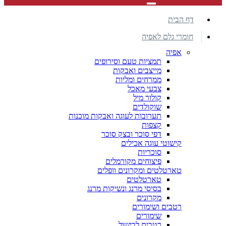
דף הבית
חומרי גלם לאפיה
אפיה
תמציות טעם וסירופים
מייצבים ואבקות
ממרחים ומליות
צבעי מאכל
קולור מיל
שוקולדים
תערובות לעוגה ואבקות מוכנות
קצפות
דפי סוכר ובצק סוכר
קישוטי עוגה אכילים
סוכריות
פיצוחים מקורמלים
טארטלטים ומקרונים וופלים
טארטלטים
בסיסי מרנג ונשיקות מרנג
מקרונים
רטבים ושימורים
שימורים
רטבים לבישול