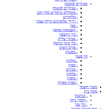
אביזרים למטבח
- אביזרים למטבח
- משקלים טיימרים ומדי חום
- מלקחיים
- רדידי אלומיניום וניילון נצמד
- נפה
- קופסאות אחסון
- כדי הקצפה
- אביזרי צלייה
- כלי טיגון ובישול
- פורס ביצים
- מסננות
חד פעמי
- מזלגות
- כפות
- סכינים
- צלחות
- כוסות
- מפות ומפיות
מוצרי חשמל
משק בית
- כביסכל
- חומרי ניקוי
- כלי עזר
ציוד פצריה ופסטה