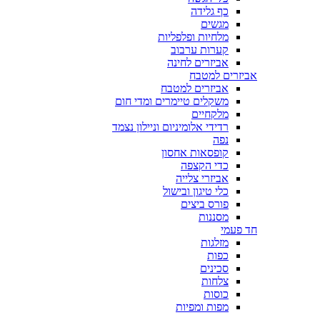
כף גלידה
מגשים
מלחיות ופלפליות
קערות ערבוב
אביזרים לחינה
אביזרים למטבח
אביזרים למטבח
משקלים טיימרים ומדי חום
מלקחיים
רדידי אלומיניום וניילון נצמד
נפה
קופסאות אחסון
כדי הקצפה
אביזרי צלייה
כלי טיגון ובישול
פורס ביצים
מסננות
חד פעמי
מזלגות
כפות
סכינים
צלחות
כוסות
מפות ומפיות