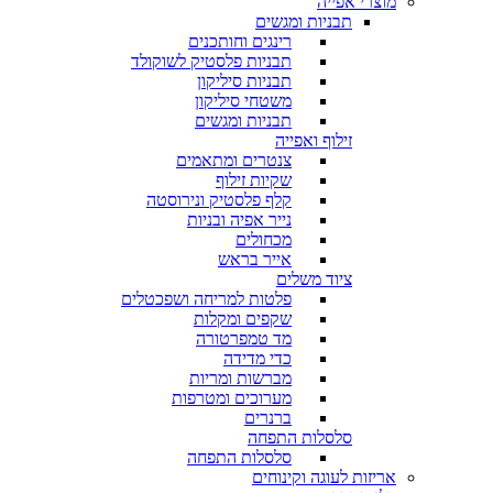
מוצרי אפייה
תבניות ומגשים
רינגים וחותכנים
תבניות פלסטיק לשוקולד
תבניות סיליקון
משטחי סיליקון
תבניות ומגשים
זילוף ואפייה
צנטרים ומתאמים
שקיות זילוף
קלף פלסטיק ונירוסטה
נייר אפיה ובניות
מכחולים
אייר בראש
ציוד משלים
פלטות למריחה ושפכטלים
שקפים ומקלות
מד טמפרטורה
כדי מדידה
מברשות ומריות
מערוכים ומטרפות
ברנרים
סלסלות התפחה
סלסלות התפחה
אריזות לעוגה וקינוחים