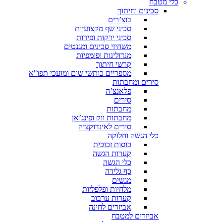
כלי מטבח
סכינים וחיתוך
בוצ’רים
סכיני שף מקצועיות
סכיני ירקות ופירות
משחיזי סכינים ומגנטים
מנדולינות ופומפיות
קרשי חיתוך
מספריים כותשי שום ומועכי תפו"א
סירים ומחבתות
פלאנצ’ה
סירים
מחבתות
מחבתות ווק ופינג’אן
סירים לאינדוקציה
כלי הגשה וחלוקה
כוסות זכוכית
קערות הגשה
כלי הגשה
כף גלידה
מגשים
מלחיות ופלפליות
קערות ערבוב
אביזרים לחינה
אביזרים למטבח