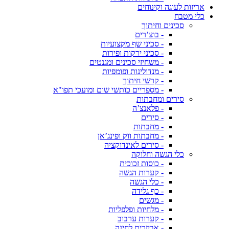
אריזות לעוגה וקינוחים
כלי מטבח
סכינים וחיתוך
- בוצ’רים
- סכיני שף מקצועיות
- סכיני ירקות ופירות
- משחיזי סכינים ומגנטים
- מנדולינות ופומפיות
- קרשי חיתוך
- מספריים כותשי שום ומועכי תפו"א
סירים ומחבתות
- פלאנצ’ה
- סירים
- מחבתות
- מחבתות ווק ופינג’אן
- סירים לאינדוקציה
כלי הגשה וחלוקה
- כוסות זכוכית
- קערות הגשה
- כלי הגשה
- כף גלידה
- מגשים
- מלחיות ופלפליות
- קערות ערבוב
- אביזרים לחינה