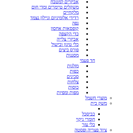
אביזרים למטבח
משקלים טיימרים ומדי חום
מלקחיים
רדידי אלומיניום וניילון נצמד
נפה
קופסאות אחסון
כדי הקצפה
אביזרי צלייה
כלי טיגון ובישול
פורס ביצים
מסננות
חד פעמי
מזלגות
כפות
סכינים
צלחות
כוסות
מפות ומפיות
מוצרי חשמל
משק בית
כביסכל
חומרי ניקוי
כלי עזר
ציוד פצריה ופסטה