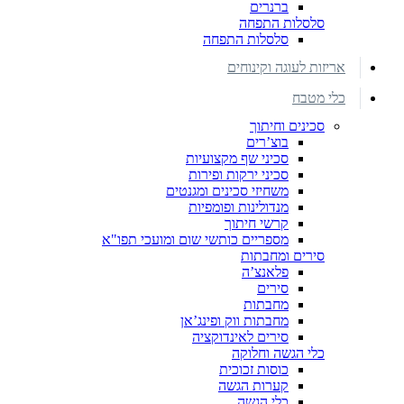
ברנרים
סלסלות התפחה
סלסלות התפחה
אריזות לעוגה וקינוחים
כלי מטבח
סכינים וחיתוך
בוצ’רים
סכיני שף מקצועיות
סכיני ירקות ופירות
משחיזי סכינים ומגנטים
מנדולינות ופומפיות
קרשי חיתוך
מספריים כותשי שום ומועכי תפו"א
סירים ומחבתות
פלאנצ’ה
סירים
מחבתות
מחבתות ווק ופינג’אן
סירים לאינדוקציה
כלי הגשה וחלוקה
כוסות זכוכית
קערות הגשה
כלי הגשה