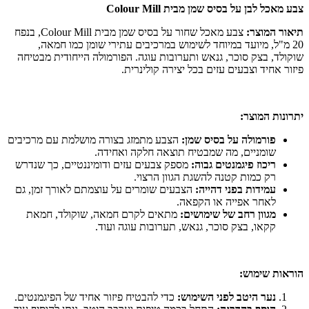
צבע מאכל לבן על בסיס שמן מבית Colour Mill
תיאור המוצר:
צבע מאכל שחור על בסיס שמן מבית Colour Mill, בנפח
20 מ"ל, מיועד במיוחד לשימוש במרכיבים עתירי שומן כמו חמאה,
שוקולד, בצק סוכר, גנאש ותערובות עוגה. הפורמולה הייחודית מבטיחה
פיזור אחיד וצבעים עזים בכל יצירה קולינרית.
יתרונות המוצר:
פורמולה על בסיס שמן:
הצבע מתמזג בצורה מושלמת עם מרכיבים
שומניים, מה שמבטיח תוצאה חלקה ואחידה.
ריכוז פיגמנטים גבוה:
מספק צבעים עזים ודומיננטיים, כך שנדרש
רק כמות קטנה להשגת הגוון הרצוי.
עמידות בפני דהייה:
הצבעים שומרים על עוצמתם לאורך זמן, גם
לאחר אפייה או הקפאה.
מגוון רחב של שימושים:
מתאים לקרם חמאה, שוקולד, חמאת
קקאו, בצק סוכר, גנאש, תערובות עוגה ועוד.
הוראות שימוש:
נער היטב לפני השימוש:
כדי להבטיח פיזור אחיד של הפיגמנטים.