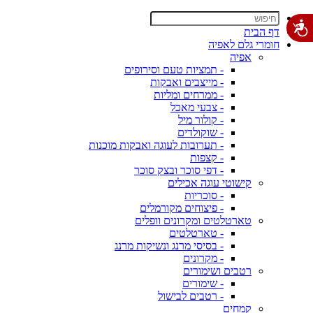
דף הבית
חומרי גלם לאפיה
אפיה
- תמציות טעם וסירופים
- מייצבים ואבקות
- ממרחים ומליות
- צבעי מאכל
- קולור מיל
- שוקולדים
- תערובות לעוגה ואבקות מוכנות
- קצפות
- דפי סוכר ובצק סוכר
קישוטי עוגה אכילים
- סוכריות
- פיצוחים מקורמלים
טארטלטים ומקרונים וופלים
- טארטלטים
- בסיסי מרנג ונשיקות מרנג
- מקרונים
רטבים ושימורים
- שימורים
- רטבים לבישול
קמחים