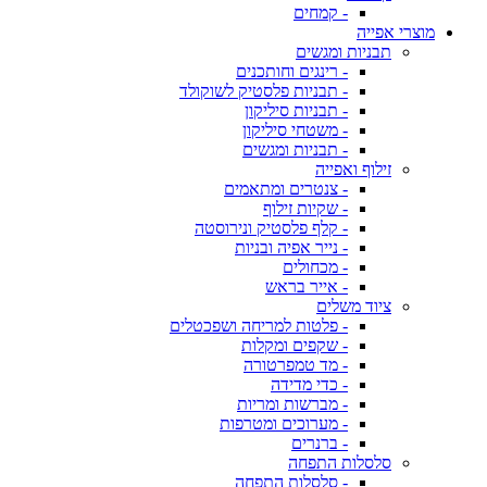
- קמחים
מוצרי אפייה
תבניות ומגשים
- רינגים וחותכנים
- תבניות פלסטיק לשוקולד
- תבניות סיליקון
- משטחי סיליקון
- תבניות ומגשים
זילוף ואפייה
- צנטרים ומתאמים
- שקיות זילוף
- קלף פלסטיק ונירוסטה
- נייר אפיה ובניות
- מכחולים
- אייר בראש
ציוד משלים
- פלטות למריחה ושפכטלים
- שקפים ומקלות
- מד טמפרטורה
- כדי מדידה
- מברשות ומריות
- מערוכים ומטרפות
- ברנרים
סלסלות התפחה
- סלסלות התפחה