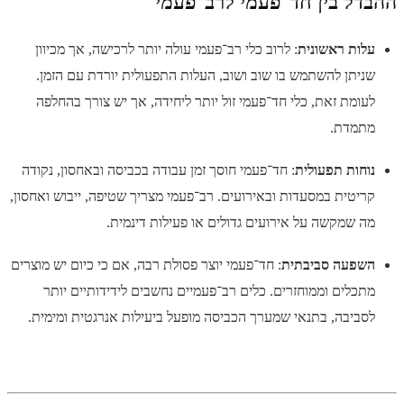
ההבדל בין חד־פעמי לרב־פעמי
עלות ראשונית
: לרוב כלי רב־פעמי עולה יותר לרכישה, אך מכיוון
שניתן להשתמש בו שוב ושוב, העלות התפעולית יורדת עם הזמן.
לעומת זאת, כלי חד־פעמי זול יותר ליחידה, אך יש צורך בהחלפה
מתמדת.
נוחות תפעולית
: חד־פעמי חוסך זמן עבודה בכביסה ובאחסון, נקודה
קריטית במסעדות ובאירועים. רב־פעמי מצריך שטיפה, ייבוש ואחסון,
מה שמקשה על אירועים גדולים או פעילות דינמית.
השפעה סביבתית
: חד־פעמי יוצר פסולת רבה, אם כי כיום יש מוצרים
מתכלים וממוחזרים. כלים רב־פעמיים נחשבים לידידותיים יותר
לסביבה, בתנאי שמערך הכביסה מופעל ביעילות אנרגטית ומימית.