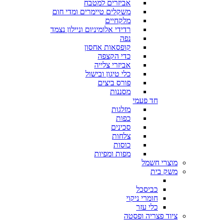
אביזרים למטבח
משקלים טיימרים ומדי חום
מלקחיים
רדידי אלומיניום וניילון נצמד
נפה
קופסאות אחסון
כדי הקצפה
אביזרי צלייה
כלי טיגון ובישול
פורס ביצים
מסננות
חד פעמי
מזלגות
כפות
סכינים
צלחות
כוסות
מפות ומפיות
מוצרי חשמל
משק בית
כביסכל
חומרי ניקוי
כלי עזר
ציוד פצריה ופסטה