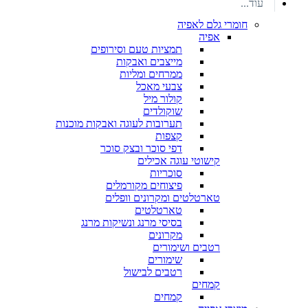
עוד...
חומרי גלם לאפיה
אפיה
תמציות טעם וסירופים
מייצבים ואבקות
ממרחים ומליות
צבעי מאכל
קולור מיל
שוקולדים
תערובות לעוגה ואבקות מוכנות
קצפות
דפי סוכר ובצק סוכר
קישוטי עוגה אכילים
סוכריות
פיצוחים מקורמלים
טארטלטים ומקרונים וופלים
טארטלטים
בסיסי מרנג ונשיקות מרנג
מקרונים
רטבים ושימורים
שימורים
רטבים לבישול
קמחים
קמחים