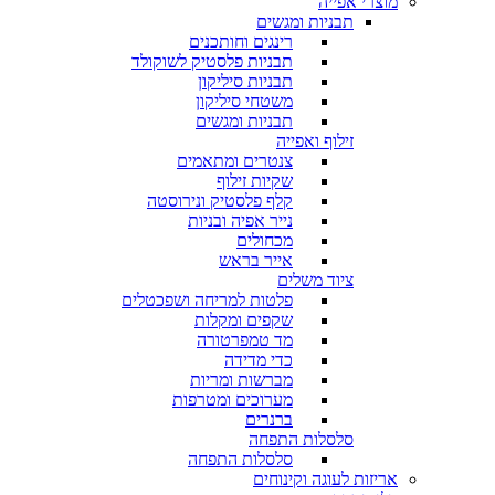
מוצרי אפייה
תבניות ומגשים
רינגים וחותכנים
תבניות פלסטיק לשוקולד
תבניות סיליקון
משטחי סיליקון
תבניות ומגשים
זילוף ואפייה
צנטרים ומתאמים
שקיות זילוף
קלף פלסטיק ונירוסטה
נייר אפיה ובניות
מכחולים
אייר בראש
ציוד משלים
פלטות למריחה ושפכטלים
שקפים ומקלות
מד טמפרטורה
כדי מדידה
מברשות ומריות
מערוכים ומטרפות
ברנרים
סלסלות התפחה
סלסלות התפחה
אריזות לעוגה וקינוחים