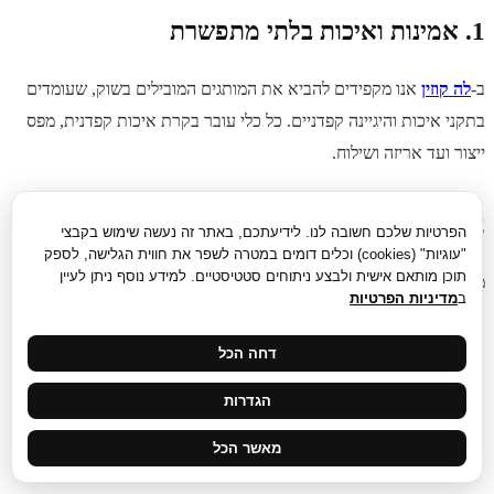
1. אמינות ואיכות בלתי מתפשרת
ב-
לה קוזין
אנו מקפידים להביא את המותגים המובילים בשוק, שעומדים
בתקני איכות והיגיינה קפדניים. כל כלי עובר בקרת איכות קפדנית, מפס
ייצור ועד אריזה ושילוח.
2. מגוון רחב והתאמה אישית
הפרטיות שלכם חשובה לנו. לידיעתכם, באתר זה נעשה שימוש בקבצי
"עוגיות" (cookies) וכלים דומים במטרה לשפר את חווית הגלישה, לספק
תוכן מותאם אישית ולבצע ניתוחים סטטיסטיים. למידע נוסף ניתן לעיין
מגוון המוצרים ב-
לה קוזין
כולל למעלה מ-300 פריטים:
ב
מדיניות הפרטיות
כלי הגשה סטנדרטיים וכלי הגשה מעוצבים.
דחה הכל
חומרים מתכלים וידידותיים לסביבה לצד מוצרים חסכוניים במחיר.
הגדרות
אפשרות להדפסת לוגו העסק על כוסות, מזלגות וניירות – להפיכת
מאשר הכל
האירוע לייחודי וממותג.