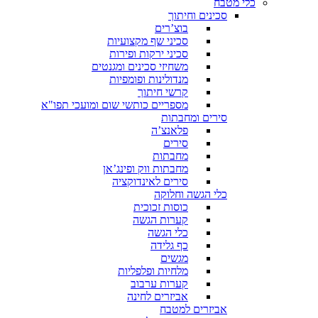
כלי מטבח
סכינים וחיתוך
בוצ’רים
סכיני שף מקצועיות
סכיני ירקות ופירות
משחיזי סכינים ומגנטים
מנדולינות ופומפיות
קרשי חיתוך
מספריים כותשי שום ומועכי תפו"א
סירים ומחבתות
פלאנצ’ה
סירים
מחבתות
מחבתות ווק ופינג’אן
סירים לאינדוקציה
כלי הגשה וחלוקה
כוסות זכוכית
קערות הגשה
כלי הגשה
כף גלידה
מגשים
מלחיות ופלפליות
קערות ערבוב
אביזרים לחינה
אביזרים למטבח