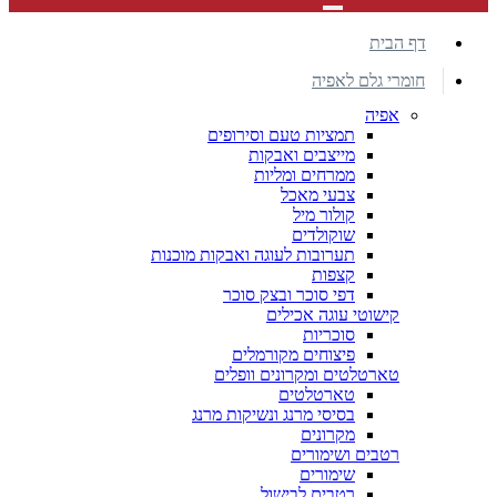
דף הבית
חומרי גלם לאפיה
אפיה
תמציות טעם וסירופים
מייצבים ואבקות
ממרחים ומליות
צבעי מאכל
קולור מיל
שוקולדים
תערובות לעוגה ואבקות מוכנות
קצפות
דפי סוכר ובצק סוכר
קישוטי עוגה אכילים
סוכריות
פיצוחים מקורמלים
טארטלטים ומקרונים וופלים
טארטלטים
בסיסי מרנג ונשיקות מרנג
מקרונים
רטבים ושימורים
שימורים
רטבים לבישול