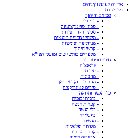
אריזות לעוגה וקינוחים
כלי מטבח
סכינים וחיתוך
- בוצ’רים
- סכיני שף מקצועיות
- סכיני ירקות ופירות
- משחיזי סכינים ומגנטים
- מנדולינות ופומפיות
- קרשי חיתוך
- מספריים כותשי שום ומועכי תפו"א
סירים ומחבתות
- פלאנצ’ה
- סירים
- מחבתות
- מחבתות ווק ופינג’אן
- סירים לאינדוקציה
כלי הגשה וחלוקה
- כוסות זכוכית
- קערות הגשה
- כלי הגשה
- כף גלידה
- מגשים
- מלחיות ופלפליות
- קערות ערבוב
- אביזרים לחינה