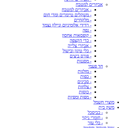
אביזרים למטבח
- אביזרים למטבח
- משקלים טיימרים ומדי חום
- מלקחיים
- רדידי אלומיניום וניילון נצמד
- נפה
- קופסאות אחסון
- כדי הקצפה
- אביזרי צלייה
- כלי טיגון ובישול
- פורס ביצים
- מסננות
חד פעמי
- מזלגות
- כפות
- סכינים
- צלחות
- כוסות
- מפות ומפיות
מוצרי חשמל
משק בית
- כביסכל
- חומרי ניקוי
- כלי עזר
ציוד פצריה ופסטה