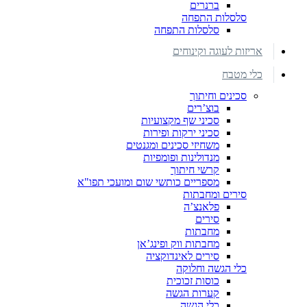
ברנרים
סלסלות התפחה
סלסלות התפחה
אריזות לעוגה וקינוחים
כלי מטבח
סכינים וחיתוך
בוצ’רים
סכיני שף מקצועיות
סכיני ירקות ופירות
משחיזי סכינים ומגנטים
מנדולינות ופומפיות
קרשי חיתוך
מספריים כותשי שום ומועכי תפו"א
סירים ומחבתות
פלאנצ’ה
סירים
מחבתות
מחבתות ווק ופינג’אן
סירים לאינדוקציה
כלי הגשה וחלוקה
כוסות זכוכית
קערות הגשה
כלי הגשה