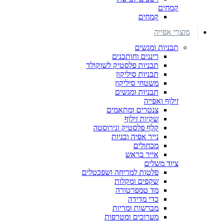
קמחים
קמחים
מוצרי אפייה
תבניות ומגשים
רינגים וחותכנים
תבניות פלסטיק לשוקולד
תבניות סיליקון
משטחי סיליקון
תבניות ומגשים
זילוף ואפייה
צנטרים ומתאמים
שקיות זילוף
קלף פלסטיק ונירוסטה
נייר אפיה ובניות
מכחולים
אייר בראש
ציוד משלים
פלטות למריחה ושפכטלים
שקפים ומקלות
מד טמפרטורה
כדי מדידה
מברשות ומריות
מערוכים ומטרפות