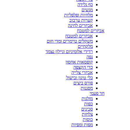
כף גלידה
מגשים
מלחיות ופלפליות
קערות ערבוב
אביזרים לחינה
אביזרים למטבח
אביזרים למטבח
משקלים טיימרים ומדי חום
מלקחיים
רדידי אלומיניום וניילון נצמד
נפה
קופסאות אחסון
כדי הקצפה
אביזרי צלייה
כלי טיגון ובישול
פורס ביצים
מסננות
חד פעמי
מזלגות
כפות
סכינים
צלחות
כוסות
מפות ומפיות