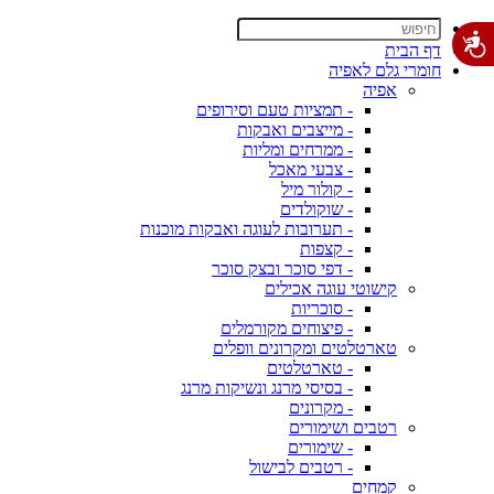
דף הבית
חומרי גלם לאפיה
אפיה
- תמציות טעם וסירופים
- מייצבים ואבקות
- ממרחים ומליות
- צבעי מאכל
- קולור מיל
- שוקולדים
- תערובות לעוגה ואבקות מוכנות
- קצפות
- דפי סוכר ובצק סוכר
קישוטי עוגה אכילים
- סוכריות
- פיצוחים מקורמלים
טארטלטים ומקרונים וופלים
- טארטלטים
- בסיסי מרנג ונשיקות מרנג
- מקרונים
רטבים ושימורים
- שימורים
- רטבים לבישול
קמחים