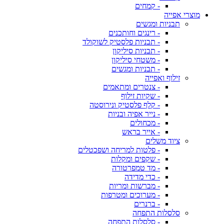
- קמחים
מוצרי אפייה
תבניות ומגשים
- רינגים וחותכנים
- תבניות פלסטיק לשוקולד
- תבניות סיליקון
- משטחי סיליקון
- תבניות ומגשים
זילוף ואפייה
- צנטרים ומתאמים
- שקיות זילוף
- קלף פלסטיק ונירוסטה
- נייר אפיה ובניות
- מכחולים
- אייר בראש
ציוד משלים
- פלטות למריחה ושפכטלים
- שקפים ומקלות
- מד טמפרטורה
- כדי מדידה
- מברשות ומריות
- מערוכים ומטרפות
- ברנרים
סלסלות התפחה
- סלסלות התפחה