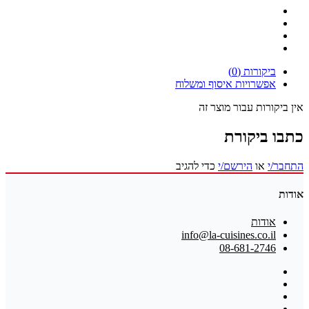
ביקורות (0)
אפשרויות איסוף ומשלוח
אין ביקורות עבור מוצר זה
כתבו ביקורת
התחבר/י
או
הירשם/י
כדי להגיב
אודות
אודות
info@la-cuisines.co.il
08-681-2746