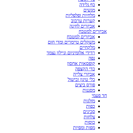
כף גלידה
מגשים
מלחיות ופלפליות
קערות ערבוב
אביזרים לחינה
אביזרים למטבח
אביזרים למטבח
משקלים טיימרים ומדי חום
מלקחיים
רדידי אלומיניום וניילון נצמד
נפה
קופסאות אחסון
כדי הקצפה
אביזרי צלייה
כלי טיגון ובישול
פורס ביצים
מסננות
חד פעמי
מזלגות
כפות
סכינים
צלחות
כוסות
מפות ומפיות