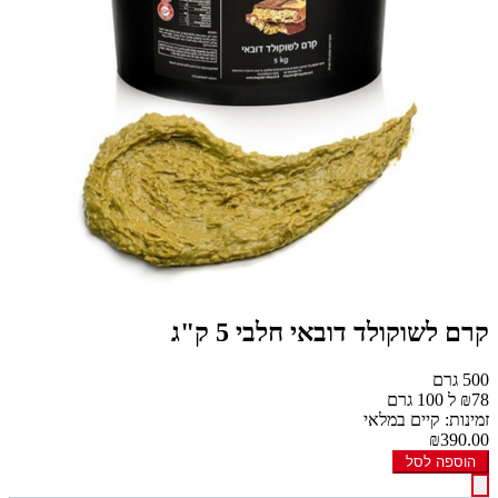
קרם לשוקולד דובאי חלבי 5 ק"ג
500 גרם
₪78 ל 100 גרם
זמינות: קיים במלאי
₪390.00
הוספה לסל