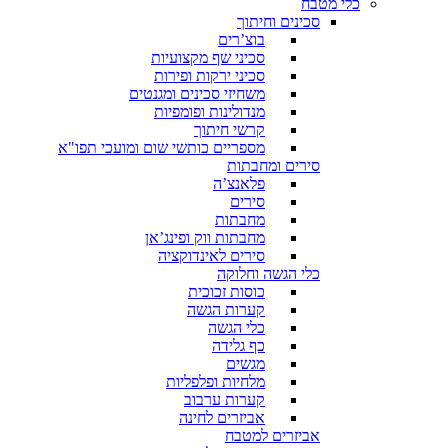
כלי מטבח
סכינים וחיתוך
בוצ’רים
סכיני שף מקצועיות
סכיני ירקות ופירות
משחיזי סכינים ומגנטים
מנדולינות ופומפיות
קרשי חיתוך
מספריים כותשי שום ומועכי תפו"א
סירים ומחבתות
פלאנצ’ה
סירים
מחבתות
מחבתות ווק ופינג’אן
סירים לאינדוקציה
כלי הגשה וחלוקה
כוסות זכוכית
קערות הגשה
כלי הגשה
כף גלידה
מגשים
מלחיות ופלפליות
קערות ערבוב
אביזרים לחינה
אביזרים למטבח