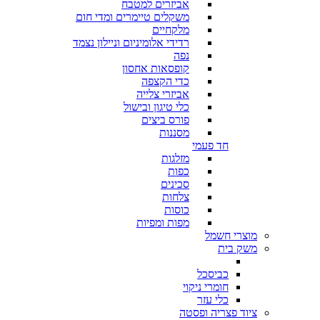
אביזרים למטבח
משקלים טיימרים ומדי חום
מלקחיים
רדידי אלומיניום וניילון נצמד
נפה
קופסאות אחסון
כדי הקצפה
אביזרי צלייה
כלי טיגון ובישול
פורס ביצים
מסננות
חד פעמי
מזלגות
כפות
סכינים
צלחות
כוסות
מפות ומפיות
מוצרי חשמל
משק בית
כביסכל
חומרי ניקוי
כלי עזר
ציוד פצריה ופסטה