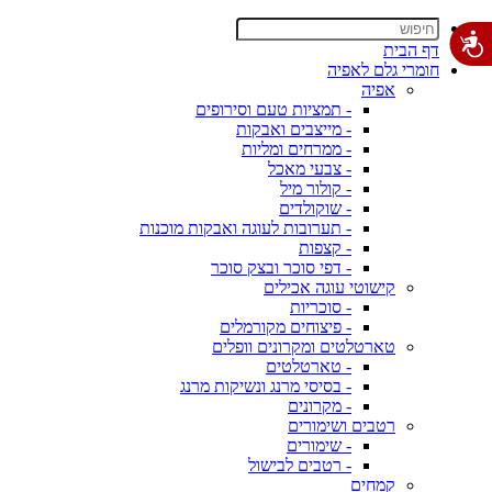
דף הבית
חומרי גלם לאפיה
אפיה
- תמציות טעם וסירופים
- מייצבים ואבקות
- ממרחים ומליות
- צבעי מאכל
- קולור מיל
- שוקולדים
- תערובות לעוגה ואבקות מוכנות
- קצפות
- דפי סוכר ובצק סוכר
קישוטי עוגה אכילים
- סוכריות
- פיצוחים מקורמלים
טארטלטים ומקרונים וופלים
- טארטלטים
- בסיסי מרנג ונשיקות מרנג
- מקרונים
רטבים ושימורים
- שימורים
- רטבים לבישול
קמחים