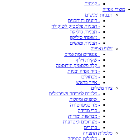
- קמחים
מוצרי אפייה
תבניות ומגשים
- רינגים וחותכנים
- תבניות פלסטיק לשוקולד
- תבניות סיליקון
- משטחי סיליקון
- תבניות ומגשים
זילוף ואפייה
- צנטרים ומתאמים
- שקיות זילוף
- קלף פלסטיק ונירוסטה
- נייר אפיה ובניות
- מכחולים
- אייר בראש
ציוד משלים
- פלטות למריחה ושפכטלים
- שקפים ומקלות
- מד טמפרטורה
- כדי מדידה
- מברשות ומריות
- מערוכים ומטרפות
- ברנרים
סלסלות התפחה
- סלסלות התפחה