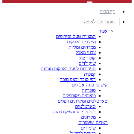
דף הבית
חומרי גלם לאפיה
אפיה
תמציות טעם וסירופים
מייצבים ואבקות
ממרחים ומליות
צבעי מאכל
קולור מיל
שוקולדים
תערובות לעוגה ואבקות מוכנות
קצפות
דפי סוכר ובצק סוכר
קישוטי עוגה אכילים
סוכריות
פיצוחים מקורמלים
טארטלטים ומקרונים וופלים
טארטלטים
בסיסי מרנג ונשיקות מרנג
מקרונים
רטבים ושימורים
שימורים
רטבים לבישול