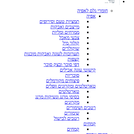
עוד...
חומרי גלם לאפיה
אפיה
תמציות טעם וסירופים
מייצבים ואבקות
ממרחים ומליות
צבעי מאכל
קולור מיל
שוקולדים
תערובות לעוגה ואבקות מוכנות
קצפות
דפי סוכר ובצק סוכר
קישוטי עוגה אכילים
סוכריות
פיצוחים מקורמלים
טארטלטים ומקרונים וופלים
טארטלטים
בסיסי מרנג ונשיקות מרנג
מקרונים
רטבים ושימורים
שימורים
רטבים לבישול
קמחים
קמחים