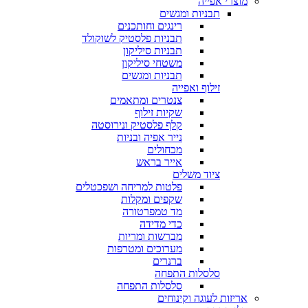
מוצרי אפייה
תבניות ומגשים
רינגים וחותכנים
תבניות פלסטיק לשוקולד
תבניות סיליקון
משטחי סיליקון
תבניות ומגשים
זילוף ואפייה
צנטרים ומתאמים
שקיות זילוף
קלף פלסטיק ונירוסטה
נייר אפיה ובניות
מכחולים
אייר בראש
ציוד משלים
פלטות למריחה ושפכטלים
שקפים ומקלות
מד טמפרטורה
כדי מדידה
מברשות ומריות
מערוכים ומטרפות
ברנרים
סלסלות התפחה
סלסלות התפחה
אריזות לעוגה וקינוחים