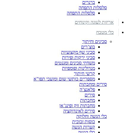
ברנרים
סלסלות התפחה
סלסלות התפחה
אריזות לעוגה וקינוחים
כלי מטבח
סכינים וחיתוך
בוצ’רים
סכיני שף מקצועיות
סכיני ירקות ופירות
משחיזי סכינים ומגנטים
מנדולינות ופומפיות
קרשי חיתוך
מספריים כותשי שום ומועכי תפו"א
סירים ומחבתות
פלאנצ’ה
סירים
מחבתות
מחבתות ווק ופינג’אן
סירים לאינדוקציה
כלי הגשה וחלוקה
כוסות זכוכית
קערות הגשה
כלי הגשה