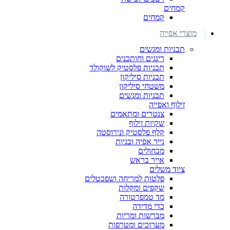
קמחים
קמחים
מוצרי אפייה
תבניות ומגשים
רינגים וחותכנים
תבניות פלסטיק לשוקולד
תבניות סיליקון
משטחי סיליקון
תבניות ומגשים
זילוף ואפייה
צנטרים ומתאמים
שקיות זילוף
קלף פלסטיק ונירוסטה
נייר אפיה ובניות
מכחולים
אייר בראש
ציוד משלים
פלטות למריחה ושפכטלים
שקפים ומקלות
מד טמפרטורה
כדי מדידה
מברשות ומריות
מערוכים ומטרפות