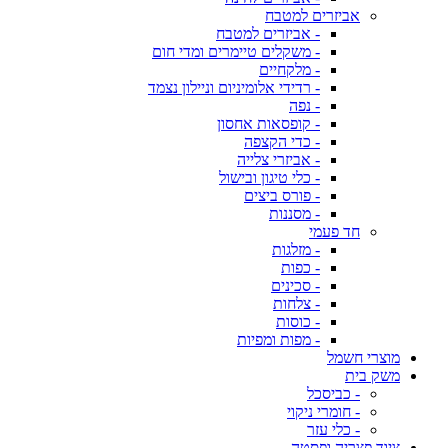
אביזרים למטבח
- אביזרים למטבח
- משקלים טיימרים ומדי חום
- מלקחיים
- רדידי אלומיניום וניילון נצמד
- נפה
- קופסאות אחסון
- כדי הקצפה
- אביזרי צלייה
- כלי טיגון ובישול
- פורס ביצים
- מסננות
חד פעמי
- מזלגות
- כפות
- סכינים
- צלחות
- כוסות
- מפות ומפיות
מוצרי חשמל
משק בית
- כביסכל
- חומרי ניקוי
- כלי עזר
ציוד פצריה ופסטה