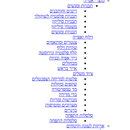
מוצרי אפייה
תבניות ומגשים
רינגים וחותכנים
תבניות פלסטיק לשוקולד
תבניות סיליקון
משטחי סיליקון
תבניות ומגשים
זילוף ואפייה
צנטרים ומתאמים
שקיות זילוף
קלף פלסטיק ונירוסטה
נייר אפיה ובניות
מכחולים
אייר בראש
ציוד משלים
פלטות למריחה ושפכטלים
שקפים ומקלות
מד טמפרטורה
כדי מדידה
מברשות ומריות
מערוכים ומטרפות
ברנרים
סלסלות התפחה
סלסלות התפחה
אריזות לעוגה וקינוחים