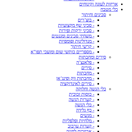
אריזות לעוגה וקינוחים
כלי מטבח
סכינים וחיתוך
- בוצ’רים
- סכיני שף מקצועיות
- סכיני ירקות ופירות
- משחיזי סכינים ומגנטים
- מנדולינות ופומפיות
- קרשי חיתוך
- מספריים כותשי שום ומועכי תפו"א
סירים ומחבתות
- פלאנצ’ה
- סירים
- מחבתות
- מחבתות ווק ופינג’אן
- סירים לאינדוקציה
כלי הגשה וחלוקה
- כוסות זכוכית
- קערות הגשה
- כלי הגשה
- כף גלידה
- מגשים
- מלחיות ופלפליות
- קערות ערבוב
- אביזרים לחינה