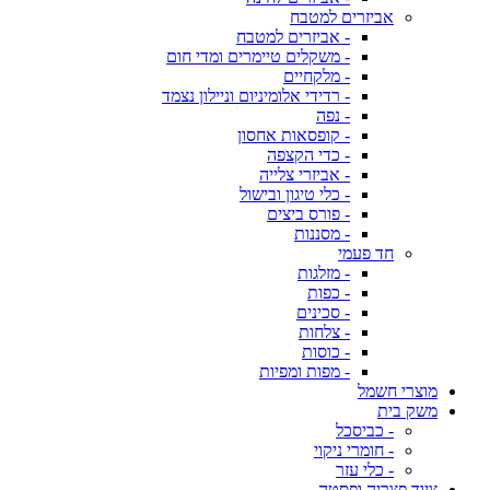
אביזרים למטבח
- אביזרים למטבח
- משקלים טיימרים ומדי חום
- מלקחיים
- רדידי אלומיניום וניילון נצמד
- נפה
- קופסאות אחסון
- כדי הקצפה
- אביזרי צלייה
- כלי טיגון ובישול
- פורס ביצים
- מסננות
חד פעמי
- מזלגות
- כפות
- סכינים
- צלחות
- כוסות
- מפות ומפיות
מוצרי חשמל
משק בית
- כביסכל
- חומרי ניקוי
- כלי עזר
ציוד פצריה ופסטה