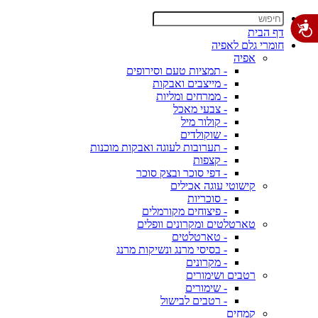
דף הבית
חומרי גלם לאפיה
אפיה
- תמציות טעם וסירופים
- מייצבים ואבקות
- ממרחים ומליות
- צבעי מאכל
- קולור מיל
- שוקולדים
- תערובות לעוגה ואבקות מוכנות
- קצפות
- דפי סוכר ובצק סוכר
קישוטי עוגה אכילים
- סוכריות
- פיצוחים מקורמלים
טארטלטים ומקרונים וופלים
- טארטלטים
- בסיסי מרנג ונשיקות מרנג
- מקרונים
רטבים ושימורים
- שימורים
- רטבים לבישול
קמחים