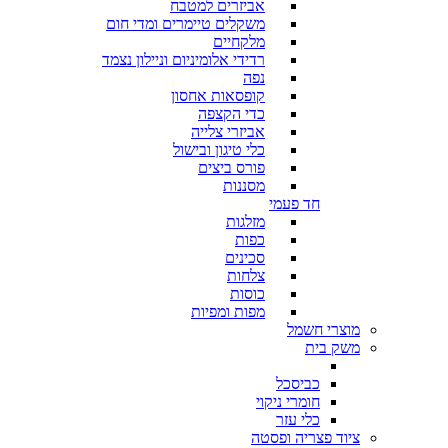
אביזרים למטבח
משקלים טיימרים ומדי חום
מלקחיים
רדידי אלומיניום וניילון נצמד
נפה
קופסאות אחסון
כדי הקצפה
אביזרי צלייה
כלי טיגון ובישול
פורס ביצים
מסננות
חד פעמי
מזלגות
כפות
סכינים
צלחות
כוסות
מפות ומפיות
מוצרי חשמל
משק בית
כביסכל
חומרי ניקוי
כלי עזר
ציוד פצריה ופסטה