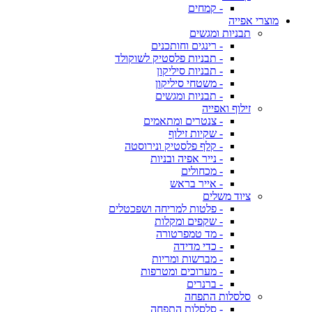
- קמחים
מוצרי אפייה
תבניות ומגשים
- רינגים וחותכנים
- תבניות פלסטיק לשוקולד
- תבניות סיליקון
- משטחי סיליקון
- תבניות ומגשים
זילוף ואפייה
- צנטרים ומתאמים
- שקיות זילוף
- קלף פלסטיק ונירוסטה
- נייר אפיה ובניות
- מכחולים
- אייר בראש
ציוד משלים
- פלטות למריחה ושפכטלים
- שקפים ומקלות
- מד טמפרטורה
- כדי מדידה
- מברשות ומריות
- מערוכים ומטרפות
- ברנרים
סלסלות התפחה
- סלסלות התפחה