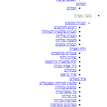
קמחים
קמחים
מוצרי אפייה
תבניות ומגשים
רינגים וחותכנים
תבניות פלסטיק לשוקולד
תבניות סיליקון
משטחי סיליקון
תבניות ומגשים
זילוף ואפייה
צנטרים ומתאמים
שקיות זילוף
קלף פלסטיק ונירוסטה
נייר אפיה ובניות
מכחולים
אייר בראש
ציוד משלים
פלטות למריחה ושפכטלים
שקפים ומקלות
מד טמפרטורה
כדי מדידה
מברשות ומריות
מערוכים ומטרפות