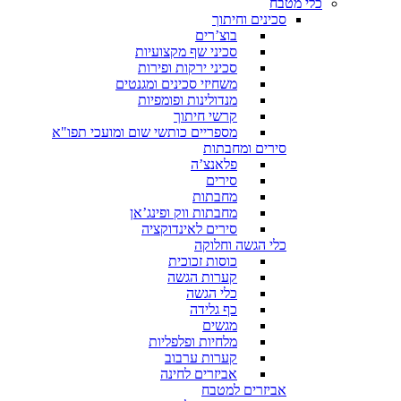
כלי מטבח
סכינים וחיתוך
בוצ’רים
סכיני שף מקצועיות
סכיני ירקות ופירות
משחיזי סכינים ומגנטים
מנדולינות ופומפיות
קרשי חיתוך
מספריים כותשי שום ומועכי תפו"א
סירים ומחבתות
פלאנצ’ה
סירים
מחבתות
מחבתות ווק ופינג’אן
סירים לאינדוקציה
כלי הגשה וחלוקה
כוסות זכוכית
קערות הגשה
כלי הגשה
כף גלידה
מגשים
מלחיות ופלפליות
קערות ערבוב
אביזרים לחינה
אביזרים למטבח