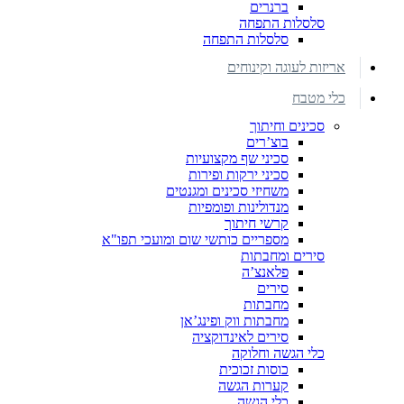
ברנרים
סלסלות התפחה
סלסלות התפחה
אריזות לעוגה וקינוחים
כלי מטבח
סכינים וחיתוך
בוצ’רים
סכיני שף מקצועיות
סכיני ירקות ופירות
משחיזי סכינים ומגנטים
מנדולינות ופומפיות
קרשי חיתוך
מספריים כותשי שום ומועכי תפו"א
סירים ומחבתות
פלאנצ’ה
סירים
מחבתות
מחבתות ווק ופינג’אן
סירים לאינדוקציה
כלי הגשה וחלוקה
כוסות זכוכית
קערות הגשה
כלי הגשה