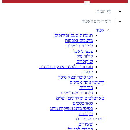
דף הבית
חומרי גלם לאפיה
אפיה
תמציות טעם וסירופים
מייצבים ואבקות
ממרחים ומליות
צבעי מאכל
קולור מיל
שוקולדים
תערובות לעוגה ואבקות מוכנות
קצפות
דפי סוכר ובצק סוכר
קישוטי עוגה אכילים
סוכריות
פיצוחים מקורמלים
טארטלטים ומקרונים וופלים
טארטלטים
בסיסי מרנג ונשיקות מרנג
מקרונים
רטבים ושימורים
שימורים
רטבים לבישול