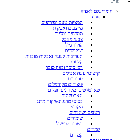
עוד...
חומרי גלם לאפיה
אפיה
תמציות טעם וסירופים
מייצבים ואבקות
ממרחים ומליות
צבעי מאכל
קולור מיל
שוקולדים
תערובות לעוגה ואבקות מוכנות
קצפות
דפי סוכר ובצק סוכר
קישוטי עוגה אכילים
סוכריות
פיצוחים מקורמלים
טארטלטים ומקרונים וופלים
טארטלטים
בסיסי מרנג ונשיקות מרנג
מקרונים
רטבים ושימורים
שימורים
רטבים לבישול
קמחים
קמחים