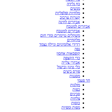
כף גלידה
מגשים
מלחיות ופלפליות
קערות ערבוב
אביזרים לחינה
אביזרים למטבח
אביזרים למטבח
משקלים טיימרים ומדי חום
מלקחיים
רדידי אלומיניום וניילון נצמד
נפה
קופסאות אחסון
כדי הקצפה
אביזרי צלייה
כלי טיגון ובישול
פורס ביצים
מסננות
חד פעמי
מזלגות
כפות
סכינים
צלחות
כוסות
מפות ומפיות