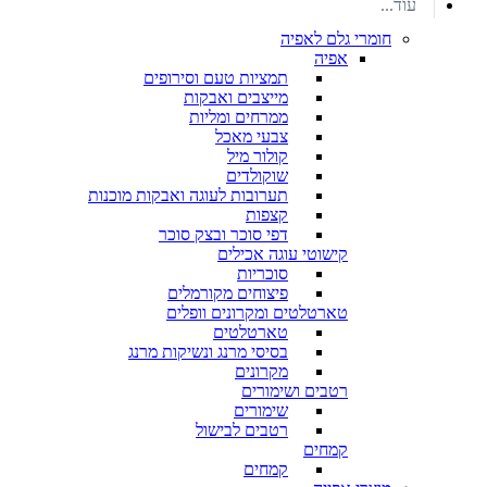
עוד...
חומרי גלם לאפיה
אפיה
תמציות טעם וסירופים
מייצבים ואבקות
ממרחים ומליות
צבעי מאכל
קולור מיל
שוקולדים
תערובות לעוגה ואבקות מוכנות
קצפות
דפי סוכר ובצק סוכר
קישוטי עוגה אכילים
סוכריות
פיצוחים מקורמלים
טארטלטים ומקרונים וופלים
טארטלטים
בסיסי מרנג ונשיקות מרנג
מקרונים
רטבים ושימורים
שימורים
רטבים לבישול
קמחים
קמחים