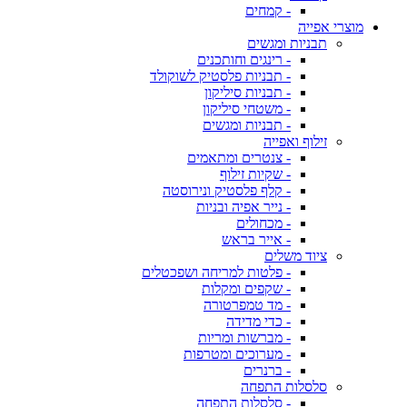
- קמחים
מוצרי אפייה
תבניות ומגשים
- רינגים וחותכנים
- תבניות פלסטיק לשוקולד
- תבניות סיליקון
- משטחי סיליקון
- תבניות ומגשים
זילוף ואפייה
- צנטרים ומתאמים
- שקיות זילוף
- קלף פלסטיק ונירוסטה
- נייר אפיה ובניות
- מכחולים
- אייר בראש
ציוד משלים
- פלטות למריחה ושפכטלים
- שקפים ומקלות
- מד טמפרטורה
- כדי מדידה
- מברשות ומריות
- מערוכים ומטרפות
- ברנרים
סלסלות התפחה
- סלסלות התפחה