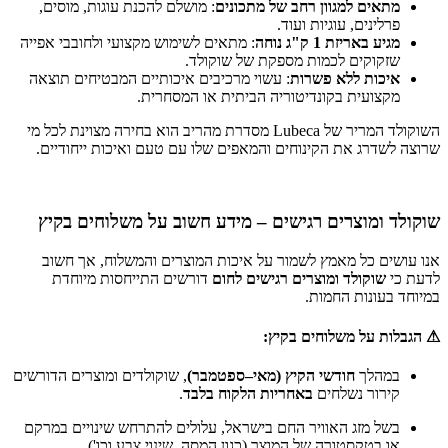
מתאים למגוון רחב של מתכונים
: מושלם להכנת עוגות, מוסים,
פרלינים, עוגיות ועוד.
מגיע באריזת 1 ק"ג נוחה
: מתאים לשימוש מקצועי ולחובבי אפייה
שזקוקים לכמות מספקת של שוקולד.
איכות ללא פשרות
: עשוי מרכיבים איכותיים המבטיחים תוצאה
מקצועית בקונדיטוריה הביתית או המסחרית.
השוקולד המריר של Lubeca מסדרת מהריב הוא בחירה מצוינת לכל מי
שרוצה לשדרג את הקינוחים והמאפים שלו עם טעם ואיכות ייחודיים.
שוקולד ומוצרים רגישים – מידע חשוב על משלוחים בקיץ
אנו עושים כל מאמץ לשמור על איכות המוצרים והמשלוח, אך חשוב
לדעת כי
שוקולד ומוצרים רגישים לחום
דורשים התייחסות מיוחדת
במיוחד בעונות החמות.
⚠ הגבלות על משלוחים בקיץ:
במהלך
חודשי הקיץ (מאי–ספטמבר)
, שוקולדים ומוצרים הדורשים
קירור נשלחים
באחריות הלקוח בלבד
.
בשל מזג האוויר החם בישראל, עלולים להתרחש שינויים במרקם
או בטקסטורה של המוצר (כגון המסה, שינוי צבע וכו').