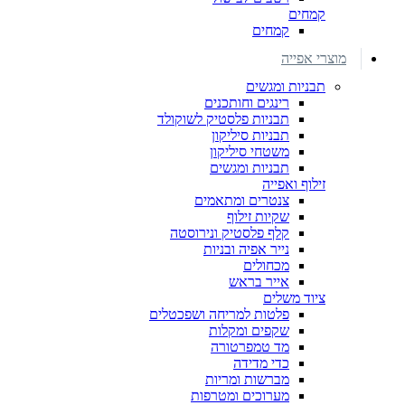
קמחים
קמחים
מוצרי אפייה
תבניות ומגשים
רינגים וחותכנים
תבניות פלסטיק לשוקולד
תבניות סיליקון
משטחי סיליקון
תבניות ומגשים
זילוף ואפייה
צנטרים ומתאמים
שקיות זילוף
קלף פלסטיק ונירוסטה
נייר אפיה ובניות
מכחולים
אייר בראש
ציוד משלים
פלטות למריחה ושפכטלים
שקפים ומקלות
מד טמפרטורה
כדי מדידה
מברשות ומריות
מערוכים ומטרפות