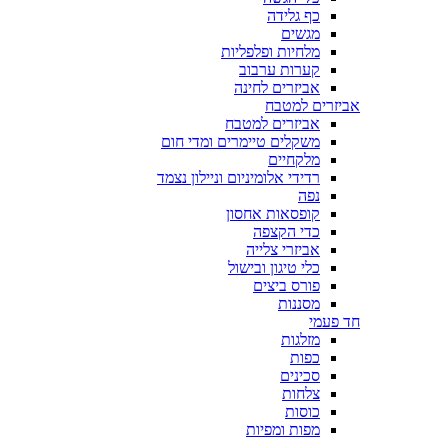
כף גלידה
מגשים
מלחיות ופלפליות
קערות ערבוב
אביזרים לחינה
אביזרים למטבח
אביזרים למטבח
משקלים טיימרים ומדי חום
מלקחיים
רדידי אלומיניום וניילון נצמד
נפה
קופסאות אחסון
כדי הקצפה
אביזרי צלייה
כלי טיגון ובישול
פורס ביצים
מסננות
חד פעמי
מזלגות
כפות
סכינים
צלחות
כוסות
מפות ומפיות