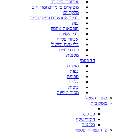
אביזרים למטבח
משקלים טיימרים ומדי חום
מלקחיים
רדידי אלומיניום וניילון נצמד
נפה
קופסאות אחסון
כדי הקצפה
אביזרי צלייה
כלי טיגון ובישול
פורס ביצים
מסננות
חד פעמי
מזלגות
כפות
סכינים
צלחות
כוסות
מפות ומפיות
מוצרי חשמל
משק בית
כביסכל
חומרי ניקוי
כלי עזר
ציוד פצריה ופסטה