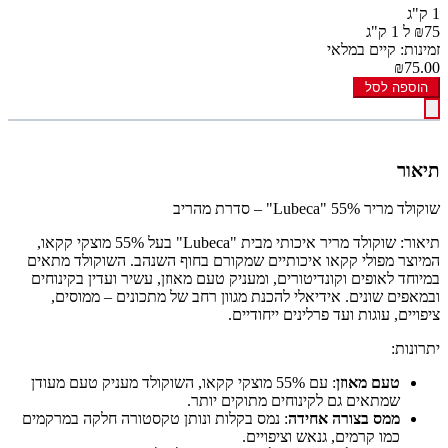
1 ק"ג
₪75 ל 1 ק"ג
זמינות: קיים במלאי
₪75.00
הוספה לסל
תיאור
שוקולד מריר 55% "Lubeca" – סדרת מהריב
תיאור: שוקולד מריר איכותי מבית "Lubeca" בעל 55% מוצקי קקאו,
המיוצר מפולי קקאו איכותיים שמקורם בחוף השנהב. השוקולד מתאים
במיוחד לאופים וקונדיטורים, ומעניק טעם מאוזן, עשיר ועדין בקינוחים
ובמאפים שונים. אידיאלי להכנת מגוון רחב של מתכונים – ממוסים,
ציפויים, עוגות ועד פרלינים ייחודיים.
יתרונות:
טעם מאוזן
: עם 55% מוצקי קקאו, השוקולד מעניק טעם מעודן
שמתאים גם לקינוחים מתוקים יותר.
ממס בצורה אחידה
: נמס בקלות ונותן טקסטורה חלקה במרקמים
כמו קרמים, גנאש וציפויים.