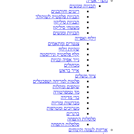
מוצרי אפייה
תבניות ומגשים
רינגים וחותכנים
תבניות פלסטיק לשוקולד
תבניות סיליקון
משטחי סיליקון
תבניות ומגשים
זילוף ואפייה
צנטרים ומתאמים
שקיות זילוף
קלף פלסטיק ונירוסטה
נייר אפיה ובניות
מכחולים
אייר בראש
ציוד משלים
פלטות למריחה ושפכטלים
שקפים ומקלות
מד טמפרטורה
כדי מדידה
מברשות ומריות
מערוכים ומטרפות
ברנרים
סלסלות התפחה
סלסלות התפחה
אריזות לעוגה וקינוחים