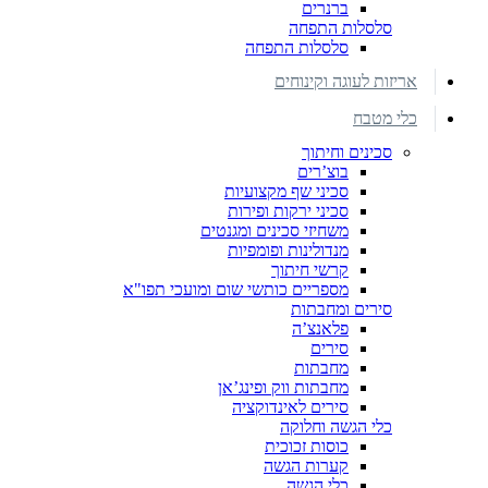
ברנרים
סלסלות התפחה
סלסלות התפחה
אריזות לעוגה וקינוחים
כלי מטבח
סכינים וחיתוך
בוצ’רים
סכיני שף מקצועיות
סכיני ירקות ופירות
משחיזי סכינים ומגנטים
מנדולינות ופומפיות
קרשי חיתוך
מספריים כותשי שום ומועכי תפו"א
סירים ומחבתות
פלאנצ’ה
סירים
מחבתות
מחבתות ווק ופינג’אן
סירים לאינדוקציה
כלי הגשה וחלוקה
כוסות זכוכית
קערות הגשה
כלי הגשה