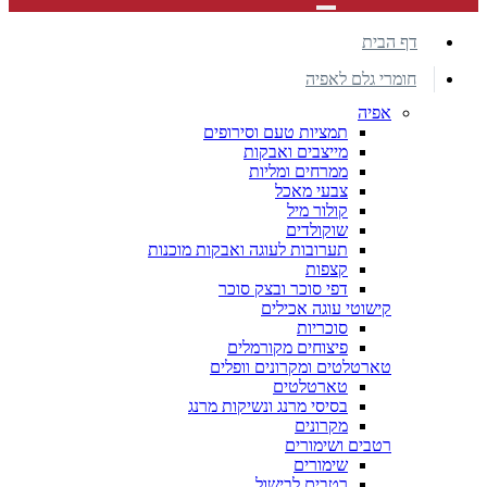
דף הבית
חומרי גלם לאפיה
אפיה
תמציות טעם וסירופים
מייצבים ואבקות
ממרחים ומליות
צבעי מאכל
קולור מיל
שוקולדים
תערובות לעוגה ואבקות מוכנות
קצפות
דפי סוכר ובצק סוכר
קישוטי עוגה אכילים
סוכריות
פיצוחים מקורמלים
טארטלטים ומקרונים וופלים
טארטלטים
בסיסי מרנג ונשיקות מרנג
מקרונים
רטבים ושימורים
שימורים
רטבים לבישול