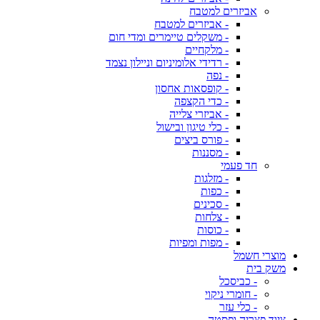
אביזרים למטבח
- אביזרים למטבח
- משקלים טיימרים ומדי חום
- מלקחיים
- רדידי אלומיניום וניילון נצמד
- נפה
- קופסאות אחסון
- כדי הקצפה
- אביזרי צלייה
- כלי טיגון ובישול
- פורס ביצים
- מסננות
חד פעמי
- מזלגות
- כפות
- סכינים
- צלחות
- כוסות
- מפות ומפיות
מוצרי חשמל
משק בית
- כביסכל
- חומרי ניקוי
- כלי עזר
ציוד פצריה ופסטה