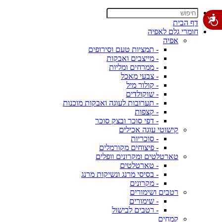
דף הבית
חומרי גלם לאפיה
אפיה
- תמציות טעם וסירופים
- מייצבים ואבקות
- ממרחים ומליות
- צבעי מאכל
- קולור מיל
- שוקולדים
- תערובות לעוגה ואבקות מוכנות
- קצפות
- דפי סוכר ובצק סוכר
קישוטי עוגה אכילים
- סוכריות
- פיצוחים מקורמלים
טארטלטים ומקרונים וופלים
- טארטלטים
- בסיסי מרנג ונשיקות מרנג
- מקרונים
רטבים ושימורים
- שימורים
- רטבים לבישול
קמחים