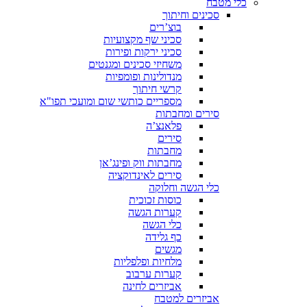
כלי מטבח
סכינים וחיתוך
בוצ’רים
סכיני שף מקצועיות
סכיני ירקות ופירות
משחיזי סכינים ומגנטים
מנדולינות ופומפיות
קרשי חיתוך
מספריים כותשי שום ומועכי תפו"א
סירים ומחבתות
פלאנצ’ה
סירים
מחבתות
מחבתות ווק ופינג’אן
סירים לאינדוקציה
כלי הגשה וחלוקה
כוסות זכוכית
קערות הגשה
כלי הגשה
כף גלידה
מגשים
מלחיות ופלפליות
קערות ערבוב
אביזרים לחינה
אביזרים למטבח