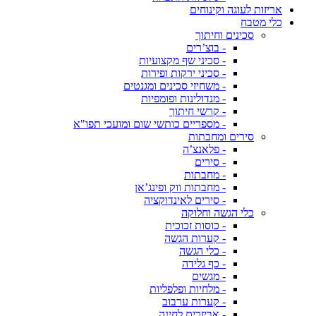
אריזות לעוגה וקינוחים
כלי מטבח
סכינים וחיתוך
- בוצ’רים
- סכיני שף מקצועיות
- סכיני ירקות ופירות
- משחיזי סכינים ומגנטים
- מנדולינות ופומפיות
- קרשי חיתוך
- מספריים כותשי שום ומועכי תפו"א
סירים ומחבתות
- פלאנצ’ה
- סירים
- מחבתות
- מחבתות ווק ופינג’אן
- סירים לאינדוקציה
כלי הגשה וחלוקה
- כוסות זכוכית
- קערות הגשה
- כלי הגשה
- כף גלידה
- מגשים
- מלחיות ופלפליות
- קערות ערבוב
- אביזרים לחינה