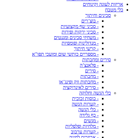
אריזות לעוגה וקינוחים
כלי מטבח
סכינים וחיתוך
- בוצ’רים
- סכיני שף מקצועיות
- סכיני ירקות ופירות
- משחיזי סכינים ומגנטים
- מנדולינות ופומפיות
- קרשי חיתוך
- מספריים כותשי שום ומועכי תפו"א
סירים ומחבתות
- פלאנצ’ה
- סירים
- מחבתות
- מחבתות ווק ופינג’אן
- סירים לאינדוקציה
כלי הגשה וחלוקה
- כוסות זכוכית
- קערות הגשה
- כלי הגשה
- כף גלידה
- מגשים
- מלחיות ופלפליות
- קערות ערבוב
- אביזרים לחינה