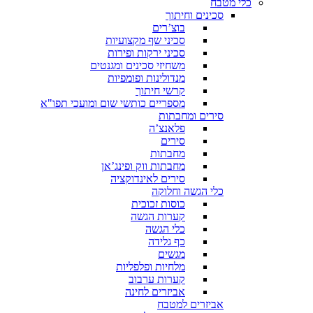
כלי מטבח
סכינים וחיתוך
בוצ’רים
סכיני שף מקצועיות
סכיני ירקות ופירות
משחיזי סכינים ומגנטים
מנדולינות ופומפיות
קרשי חיתוך
מספריים כותשי שום ומועכי תפו"א
סירים ומחבתות
פלאנצ’ה
סירים
מחבתות
מחבתות ווק ופינג’אן
סירים לאינדוקציה
כלי הגשה וחלוקה
כוסות זכוכית
קערות הגשה
כלי הגשה
כף גלידה
מגשים
מלחיות ופלפליות
קערות ערבוב
אביזרים לחינה
אביזרים למטבח