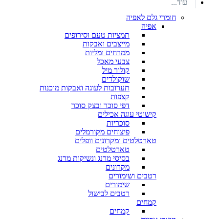
עוד...
חומרי גלם לאפיה
אפיה
תמציות טעם וסירופים
מייצבים ואבקות
ממרחים ומליות
צבעי מאכל
קולור מיל
שוקולדים
תערובות לעוגה ואבקות מוכנות
קצפות
דפי סוכר ובצק סוכר
קישוטי עוגה אכילים
סוכריות
פיצוחים מקורמלים
טארטלטים ומקרונים וופלים
טארטלטים
בסיסי מרנג ונשיקות מרנג
מקרונים
רטבים ושימורים
שימורים
רטבים לבישול
קמחים
קמחים