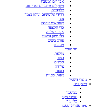
אביזרים למטבח
משקלים טיימרים ומדי חום
מלקחיים
רדידי אלומיניום וניילון נצמד
נפה
קופסאות אחסון
כדי הקצפה
אביזרי צלייה
כלי טיגון ובישול
פורס ביצים
מסננות
חד פעמי
מזלגות
כפות
סכינים
צלחות
כוסות
מפות ומפיות
מוצרי חשמל
משק בית
כביסכל
חומרי ניקוי
כלי עזר
ציוד פצריה ופסטה