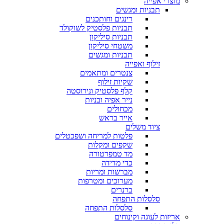
מוצרי אפייה
תבניות ומגשים
רינגים וחותכנים
תבניות פלסטיק לשוקולד
תבניות סיליקון
משטחי סיליקון
תבניות ומגשים
זילוף ואפייה
צנטרים ומתאמים
שקיות זילוף
קלף פלסטיק ונירוסטה
נייר אפיה ובניות
מכחולים
אייר בראש
ציוד משלים
פלטות למריחה ושפכטלים
שקפים ומקלות
מד טמפרטורה
כדי מדידה
מברשות ומריות
מערוכים ומטרפות
ברנרים
סלסלות התפחה
סלסלות התפחה
אריזות לעוגה וקינוחים