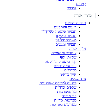
קמחים
קמחים
מוצרי אפייה
תבניות ומגשים
רינגים וחותכנים
תבניות פלסטיק לשוקולד
תבניות סיליקון
משטחי סיליקון
תבניות ומגשים
זילוף ואפייה
צנטרים ומתאמים
שקיות זילוף
קלף פלסטיק ונירוסטה
נייר אפיה ובניות
מכחולים
אייר בראש
ציוד משלים
פלטות למריחה ושפכטלים
שקפים ומקלות
מד טמפרטורה
כדי מדידה
מברשות ומריות
מערוכים ומטרפות