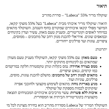
תיאור
שוקולד מריר 55% "Lubeca" – סדרת מהריב
תיאור: שוקולד מריר איכותי מבית "Lubeca" בעל 55% מוצקי קקאו,
המיוצר מפולי קקאו איכותיים שמקורם בחוף השנהב. השוקולד מתאים
במיוחד לאופים וקונדיטורים, ומעניק טעם מאוזן, עשיר ועדין בקינוחים
ובמאפים שונים. אידיאלי להכנת מגוון רחב של מתכונים – ממוסים,
ציפויים, עוגות ועד פרלינים ייחודיים.
יתרונות:
טעם מאוזן
: עם 55% מוצקי קקאו, השוקולד מעניק טעם מעודן
שמתאים גם לקינוחים מתוקים יותר.
ממס בצורה אחידה
: נמס בקלות ונותן טקסטורה חלקה במרקמים
כמו קרמים, גנאש וציפויים.
מתאים למגוון רחב של מתכונים
: מושלם להכנת עוגות, מוסים,
פרלינים, עוגיות ועוד.
מגיע באריזת נוחה
: מתאים לשימוש מקצועי ולחובבי אפייה
שזקוקים לכמות מספקת של שוקולד.
איכות ללא פשרות
: עשוי מרכיבים איכותיים המבטיחים תוצאה
מקצועית בקונדיטוריה הביתית או המסחרית.
השוקולד המריר של Lubeca מסדרת מהריב הוא בחירה מצוינת לכל מי