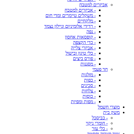
אביזרים למטבח
- אביזרים למטבח
- משקלים טיימרים ומדי חום
- מלקחיים
- רדידי אלומיניום וניילון נצמד
- נפה
- קופסאות אחסון
- כדי הקצפה
- אביזרי צלייה
- כלי טיגון ובישול
- פורס ביצים
- מסננות
חד פעמי
- מזלגות
- כפות
- סכינים
- צלחות
- כוסות
- מפות ומפיות
מוצרי חשמל
משק בית
- כביסכל
- חומרי ניקוי
- כלי עזר
ציוד פצריה ופסטה