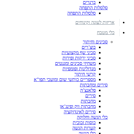
ברנרים
סלסלות התפחה
סלסלות התפחה
אריזות לעוגה וקינוחים
כלי מטבח
סכינים וחיתוך
בוצ’רים
סכיני שף מקצועיות
סכיני ירקות ופירות
משחיזי סכינים ומגנטים
מנדולינות ופומפיות
קרשי חיתוך
מספריים כותשי שום ומועכי תפו"א
סירים ומחבתות
פלאנצ’ה
סירים
מחבתות
מחבתות ווק ופינג’אן
סירים לאינדוקציה
כלי הגשה וחלוקה
כוסות זכוכית
קערות הגשה
כלי הגשה