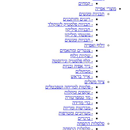
- קמחים
מוצרי אפייה
תבניות ומגשים
- רינגים וחותכנים
- תבניות פלסטיק לשוקולד
- תבניות סיליקון
- משטחי סיליקון
- תבניות ומגשים
זילוף ואפייה
- צנטרים ומתאמים
- שקיות זילוף
- קלף פלסטיק ונירוסטה
- נייר אפיה ובניות
- מכחולים
- אייר בראש
ציוד משלים
- פלטות למריחה ושפכטלים
- שקפים ומקלות
- מד טמפרטורה
- כדי מדידה
- מברשות ומריות
- מערוכים ומטרפות
- ברנרים
סלסלות התפחה
- סלסלות התפחה