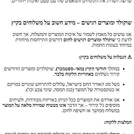
שרוצה לשדרג את הקינוחים והמאפים שלו עם טעם ואיכות ייחודיים.
שוקולד ומוצרים רגישים – מידע חשוב על משלוחים בקיץ
אנו עושים כל מאמץ לשמור על איכות המוצרים והמשלוח, אך חשוב
לדעת כי
שוקולד ומוצרים רגישים לחום
דורשים התייחסות מיוחדת
במיוחד בעונות החמות.
⚠ הגבלות על משלוחים בקיץ:
במהלך
חודשי הקיץ (מאי–ספטמבר)
, שוקולדים ומוצרים הדורשים
קירור נשלחים
באחריות הלקוח בלבד
.
בשל מזג האוויר החם בישראל, עלולים להתרחש שינויים במרקם
או בטקסטורה של המוצר (כגון המסה, שינוי צבע וכו').
אנו אורזים את המוצרים ככל הניתן באריזות מבודדות, ולעיתים
מוסיפים ג'ל קירור – אך הדבר
אינו מבטיח שמירה מלאה על המוצר
במשלוח ממושך או חשיפה לחום.
המלצות ללקוח: