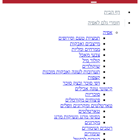
דף הבית
חומרי גלם לאפיה
אפיה
תמציות טעם וסירופים
מייצבים ואבקות
ממרחים ומליות
צבעי מאכל
קולור מיל
שוקולדים
תערובות לעוגה ואבקות מוכנות
קצפות
דפי סוכר ובצק סוכר
קישוטי עוגה אכילים
סוכריות
פיצוחים מקורמלים
טארטלטים ומקרונים וופלים
טארטלטים
בסיסי מרנג ונשיקות מרנג
מקרונים
רטבים ושימורים
שימורים
רטבים לבישול