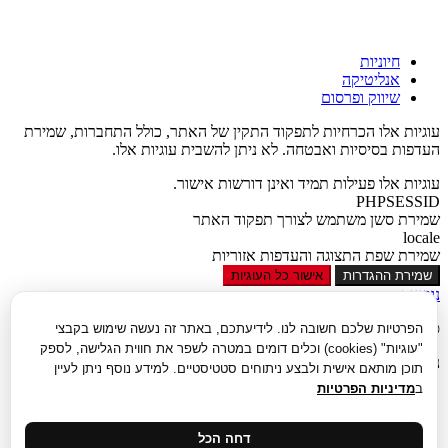
חיוניות
אנליטיקה
שיווק ופרסום
עוגיות אלו הכרחיות לתפקוד התקין של האתר, כולל התחברות, שמירת
העדפות בסיסיות ואבטחה. לא ניתן להשבית עוגיות אלו.
עוגיות אלו פעילות תמיד ואינן דורשות אישור.
PHPSESSID
שמירת סשן משתמש לצורך תפקוד האתר
locale
שמירת שפת התצוגה והעדפות אזוריות
שמירת ההגדרות
אישור כל העוגיות
נגישות
סגור
הפרטיות שלכם חשובה לנו. לידיעתכם, באתר זה נעשה שימוש בקבצי
"עוגיות" (cookies) וכלים דומים במטרה לשפר את חווית הגלישה, לספק
נגישות
תוכן מותאם אישית ולבצע ניתוחים סטטיסטיים. למידע נוסף ניתן לעיין
ב
מדיניות הפרטיות
הגדל טקסט
הקטן טקסט
גווני אפור
דחה הכל