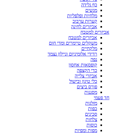
כף גלידה
מגשים
מלחיות ופלפליות
קערות ערבוב
אביזרים לחינה
אביזרים למטבח
אביזרים למטבח
משקלים טיימרים ומדי חום
מלקחיים
רדידי אלומיניום וניילון נצמד
נפה
קופסאות אחסון
כדי הקצפה
אביזרי צלייה
כלי טיגון ובישול
פורס ביצים
מסננות
חד פעמי
מזלגות
כפות
סכינים
צלחות
כוסות
מפות ומפיות