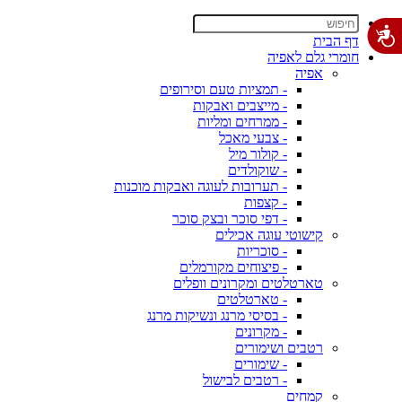
דף הבית
חומרי גלם לאפיה
אפיה
- תמציות טעם וסירופים
- מייצבים ואבקות
- ממרחים ומליות
- צבעי מאכל
- קולור מיל
- שוקולדים
- תערובות לעוגה ואבקות מוכנות
- קצפות
- דפי סוכר ובצק סוכר
קישוטי עוגה אכילים
- סוכריות
- פיצוחים מקורמלים
טארטלטים ומקרונים וופלים
- טארטלטים
- בסיסי מרנג ונשיקות מרנג
- מקרונים
רטבים ושימורים
- שימורים
- רטבים לבישול
קמחים