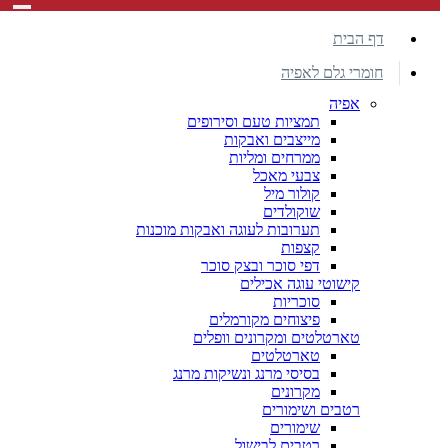
דף הבית
חומרי גלם לאפיה
אפיה
תמציות טעם וסירופים
מייצבים ואבקות
ממרחים ומליות
צבעי מאכל
קולור מיל
שוקולדים
תערובות לעוגה ואבקות מוכנות
קצפות
דפי סוכר ובצק סוכר
קישוטי עוגה אכילים
סוכריות
פיצוחים מקורמלים
טארטלטים ומקרונים וופלים
טארטלטים
בסיסי מרנג ונשיקות מרנג
מקרונים
רטבים ושימורים
שימורים
רטבים לבישול