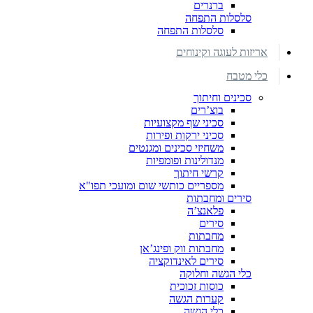
ברנרים
סלסלות התפחה
סלסלות התפחה
אריזות לעוגה וקינוחים
כלי מטבח
סכינים וחיתוך
בוצ’רים
סכיני שף מקצועיות
סכיני ירקות ופירות
משחיזי סכינים ומגנטים
מנדולינות ופומפיות
קרשי חיתוך
מספריים כותשי שום ומועכי תפו"א
סירים ומחבתות
פלאנצ’ה
סירים
מחבתות
מחבתות ווק ופינג’אן
סירים לאינדוקציה
כלי הגשה וחלוקה
כוסות זכוכית
קערות הגשה
כלי הגשה