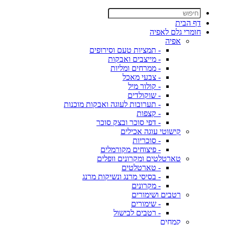
דף הבית
חומרי גלם לאפיה
אפיה
- תמציות טעם וסירופים
- מייצבים ואבקות
- ממרחים ומליות
- צבעי מאכל
- קולור מיל
- שוקולדים
- תערובות לעוגה ואבקות מוכנות
- קצפות
- דפי סוכר ובצק סוכר
קישוטי עוגה אכילים
- סוכריות
- פיצוחים מקורמלים
טארטלטים ומקרונים וופלים
- טארטלטים
- בסיסי מרנג ונשיקות מרנג
- מקרונים
רטבים ושימורים
- שימורים
- רטבים לבישול
קמחים