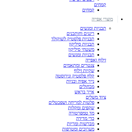
קמחים
קמחים
מוצרי אפייה
תבניות ומגשים
רינגים וחותכנים
תבניות פלסטיק לשוקולד
תבניות סיליקון
משטחי סיליקון
תבניות ומגשים
זילוף ואפייה
צנטרים ומתאמים
שקיות זילוף
קלף פלסטיק ונירוסטה
נייר אפיה ובניות
מכחולים
אייר בראש
ציוד משלים
פלטות למריחה ושפכטלים
שקפים ומקלות
מד טמפרטורה
כדי מדידה
מברשות ומריות
מערוכים ומטרפות