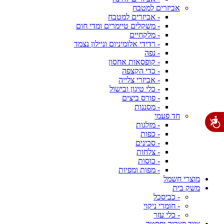
אביזרים למטבח
- אביזרים למטבח
- משקלים טיימרים ומדי חום
- מלקחיים
- רדידי אלומיניום וניילון נצמד
- נפה
- קופסאות אחסון
- כדי הקצפה
- אביזרי צלייה
- כלי טיגון ובישול
- פורס ביצים
- מסננות
חד פעמי
- מזלגות
- כפות
- סכינים
- צלחות
- כוסות
- מפות ומפיות
מוצרי חשמל
משק בית
- כביסכל
- חומרי ניקוי
- כלי עזר
ציוד פצריה ופסטה