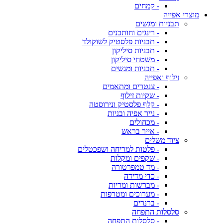
- קמחים
מוצרי אפייה
תבניות ומגשים
- רינגים וחותכנים
- תבניות פלסטיק לשוקולד
- תבניות סיליקון
- משטחי סיליקון
- תבניות ומגשים
זילוף ואפייה
- צנטרים ומתאמים
- שקיות זילוף
- קלף פלסטיק ונירוסטה
- נייר אפיה ובניות
- מכחולים
- אייר בראש
ציוד משלים
- פלטות למריחה ושפכטלים
- שקפים ומקלות
- מד טמפרטורה
- כדי מדידה
- מברשות ומריות
- מערוכים ומטרפות
- ברנרים
סלסלות התפחה
- סלסלות התפחה