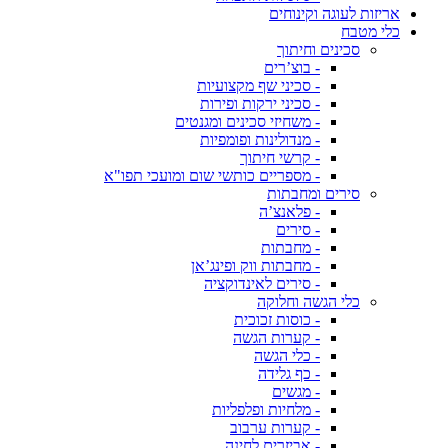
אריזות לעוגה וקינוחים
כלי מטבח
סכינים וחיתוך
- בוצ’רים
- סכיני שף מקצועיות
- סכיני ירקות ופירות
- משחיזי סכינים ומגנטים
- מנדולינות ופומפיות
- קרשי חיתוך
- מספריים כותשי שום ומועכי תפו"א
סירים ומחבתות
- פלאנצ’ה
- סירים
- מחבתות
- מחבתות ווק ופינג’אן
- סירים לאינדוקציה
כלי הגשה וחלוקה
- כוסות זכוכית
- קערות הגשה
- כלי הגשה
- כף גלידה
- מגשים
- מלחיות ופלפליות
- קערות ערבוב
- אביזרים לחינה