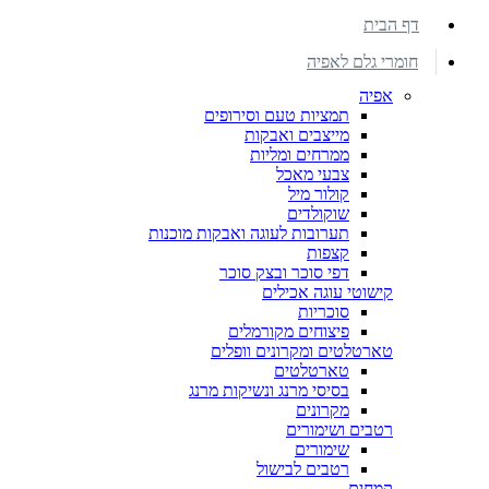
דף הבית
חומרי גלם לאפיה
אפיה
תמציות טעם וסירופים
מייצבים ואבקות
ממרחים ומליות
צבעי מאכל
קולור מיל
שוקולדים
תערובות לעוגה ואבקות מוכנות
קצפות
דפי סוכר ובצק סוכר
קישוטי עוגה אכילים
סוכריות
פיצוחים מקורמלים
טארטלטים ומקרונים וופלים
טארטלטים
בסיסי מרנג ונשיקות מרנג
מקרונים
רטבים ושימורים
שימורים
רטבים לבישול
קמחים