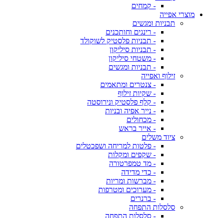
- קמחים
מוצרי אפייה
תבניות ומגשים
- רינגים וחותכנים
- תבניות פלסטיק לשוקולד
- תבניות סיליקון
- משטחי סיליקון
- תבניות ומגשים
זילוף ואפייה
- צנטרים ומתאמים
- שקיות זילוף
- קלף פלסטיק ונירוסטה
- נייר אפיה ובניות
- מכחולים
- אייר בראש
ציוד משלים
- פלטות למריחה ושפכטלים
- שקפים ומקלות
- מד טמפרטורה
- כדי מדידה
- מברשות ומריות
- מערוכים ומטרפות
- ברנרים
סלסלות התפחה
- סלסלות התפחה