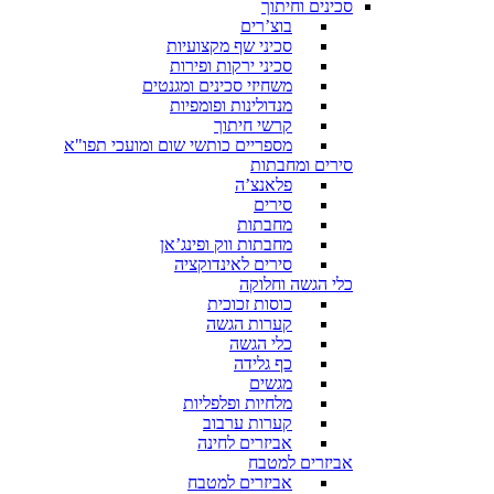
סכינים וחיתוך
בוצ’רים
סכיני שף מקצועיות
סכיני ירקות ופירות
משחיזי סכינים ומגנטים
מנדולינות ופומפיות
קרשי חיתוך
מספריים כותשי שום ומועכי תפו"א
סירים ומחבתות
פלאנצ’ה
סירים
מחבתות
מחבתות ווק ופינג’אן
סירים לאינדוקציה
כלי הגשה וחלוקה
כוסות זכוכית
קערות הגשה
כלי הגשה
כף גלידה
מגשים
מלחיות ופלפליות
קערות ערבוב
אביזרים לחינה
אביזרים למטבח
אביזרים למטבח