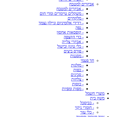
אביזרים למטבח
- אביזרים למטבח
- משקלים טיימרים ומדי חום
- מלקחיים
- רדידי אלומיניום וניילון נצמד
- נפה
- קופסאות אחסון
- כדי הקצפה
- אביזרי צלייה
- כלי טיגון ובישול
- פורס ביצים
- מסננות
חד פעמי
- מזלגות
- כפות
- סכינים
- צלחות
- כוסות
- מפות ומפיות
מוצרי חשמל
משק בית
- כביסכל
- חומרי ניקוי
- כלי עזר
ציוד פצריה ופסטה