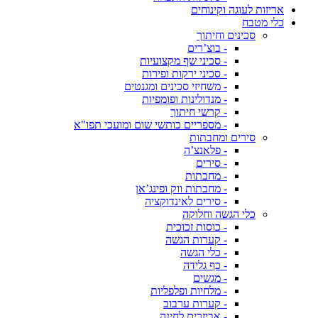
אריזות לעוגה וקינוחים
כלי מטבח
סכינים וחיתוך
- בוצ’רים
- סכיני שף מקצועיות
- סכיני ירקות ופירות
- משחיזי סכינים ומגנטים
- מנדולינות ופומפיות
- קרשי חיתוך
- מספריים כותשי שום ומועכי תפו"א
סירים ומחבתות
- פלאנצ’ה
- סירים
- מחבתות
- מחבתות ווק ופינג’אן
- סירים לאינדוקציה
כלי הגשה וחלוקה
- כוסות זכוכית
- קערות הגשה
- כלי הגשה
- כף גלידה
- מגשים
- מלחיות ופלפליות
- קערות ערבוב
- אביזרים לחינה