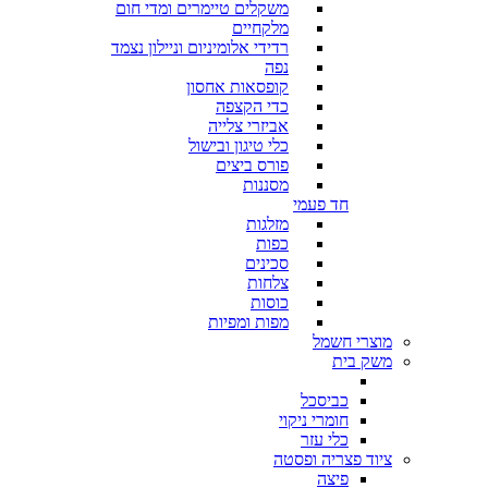
משקלים טיימרים ומדי חום
מלקחיים
רדידי אלומיניום וניילון נצמד
נפה
קופסאות אחסון
כדי הקצפה
אביזרי צלייה
כלי טיגון ובישול
פורס ביצים
מסננות
חד פעמי
מזלגות
כפות
סכינים
צלחות
כוסות
מפות ומפיות
מוצרי חשמל
משק בית
כביסכל
חומרי ניקוי
כלי עזר
ציוד פצריה ופסטה
פיצה