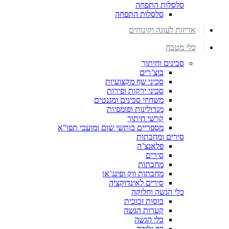
סלסלות התפחה
סלסלות התפחה
אריזות לעוגה וקינוחים
כלי מטבח
סכינים וחיתוך
בוצ’רים
סכיני שף מקצועיות
סכיני ירקות ופירות
משחיזי סכינים ומגנטים
מנדולינות ופומפיות
קרשי חיתוך
מספריים כותשי שום ומועכי תפו"א
סירים ומחבתות
פלאנצ’ה
סירים
מחבתות
מחבתות ווק ופינג’אן
סירים לאינדוקציה
כלי הגשה וחלוקה
כוסות זכוכית
קערות הגשה
כלי הגשה
כף גלידה