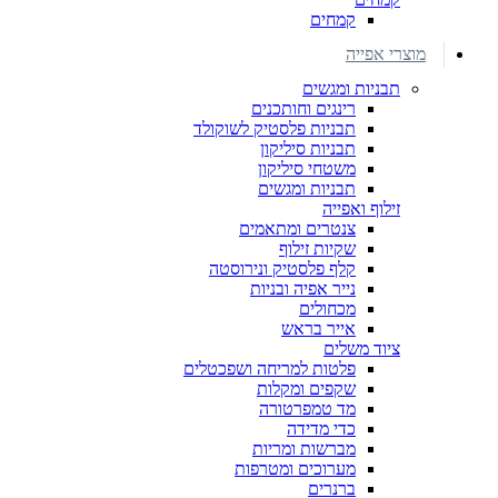
קמחים
מוצרי אפייה
תבניות ומגשים
רינגים וחותכנים
תבניות פלסטיק לשוקולד
תבניות סיליקון
משטחי סיליקון
תבניות ומגשים
זילוף ואפייה
צנטרים ומתאמים
שקיות זילוף
קלף פלסטיק ונירוסטה
נייר אפיה ובניות
מכחולים
אייר בראש
ציוד משלים
פלטות למריחה ושפכטלים
שקפים ומקלות
מד טמפרטורה
כדי מדידה
מברשות ומריות
מערוכים ומטרפות
ברנרים