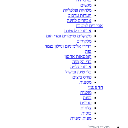
מגשים
מלחיות ופלפליות
קערות ערבוב
אביזרים לחינה
אביזרים למטבח
אביזרים למטבח
משקלים טיימרים ומדי חום
מלקחיים
רדידי אלומיניום וניילון נצמד
נפה
קופסאות אחסון
כדי הקצפה
אביזרי צלייה
כלי טיגון ובישול
פורס ביצים
מסננות
חד פעמי
מזלגות
כפות
סכינים
צלחות
כוסות
מפות ומפיות
מוצרי חשמל