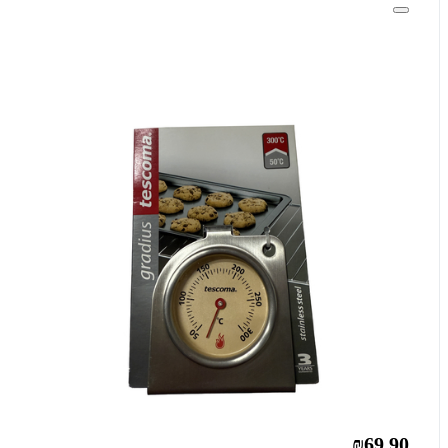
₪69.90