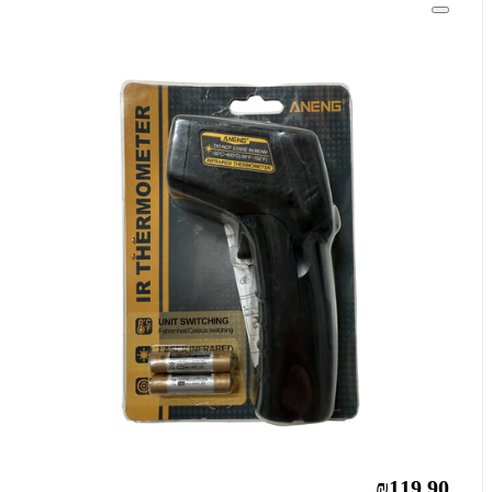
₪119.90