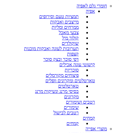
חומרי גלם לאפיה
אפיה
תמציות טעם וסירופים
מייצבים ואבקות
ממרחים ומליות
צבעי מאכל
קולור מיל
שוקולדים
תערובות לעוגה ואבקות מוכנות
קצפות
דפי סוכר ובצק סוכר
קישוטי עוגה אכילים
סוכריות
פיצוחים מקורמלים
טארטלטים ומקרונים וופלים
טארטלטים
בסיסי מרנג ונשיקות מרנג
מקרונים
רטבים ושימורים
שימורים
רטבים לבישול
קמחים
קמחים
מוצרי אפייה