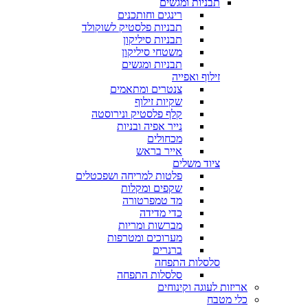
תבניות ומגשים
רינגים וחותכנים
תבניות פלסטיק לשוקולד
תבניות סיליקון
משטחי סיליקון
תבניות ומגשים
זילוף ואפייה
צנטרים ומתאמים
שקיות זילוף
קלף פלסטיק ונירוסטה
נייר אפיה ובניות
מכחולים
אייר בראש
ציוד משלים
פלטות למריחה ושפכטלים
שקפים ומקלות
מד טמפרטורה
כדי מדידה
מברשות ומריות
מערוכים ומטרפות
ברנרים
סלסלות התפחה
סלסלות התפחה
אריזות לעוגה וקינוחים
כלי מטבח