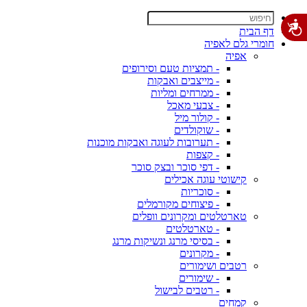
דף הבית
חומרי גלם לאפיה
אפיה
- תמציות טעם וסירופים
- מייצבים ואבקות
- ממרחים ומליות
- צבעי מאכל
- קולור מיל
- שוקולדים
- תערובות לעוגה ואבקות מוכנות
- קצפות
- דפי סוכר ובצק סוכר
קישוטי עוגה אכילים
- סוכריות
- פיצוחים מקורמלים
טארטלטים ומקרונים וופלים
- טארטלטים
- בסיסי מרנג ונשיקות מרנג
- מקרונים
רטבים ושימורים
- שימורים
- רטבים לבישול
קמחים